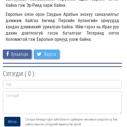
байна гэж Эр-Рияд харж байна.
Европын олон орон Саудын Арабын энэхүү санаачилгыг
дэмжиж байгаа бөгөөд Персийн булангийн орнуудад
хандан дэмжихийг уриалсан байна. Ийм гэрээ нь Иран руу
дахин довтлохгүй гэсэн баталгааг Тегеранд олгох
боломжтой гэж Европын орнууд үзэж байна.
Хуваалцах
Жиргэх
Сэтгэгдэл (
0
)
Сэтгэгдэл бичихдээ хууль зүйн болон ёс суртахууны хэм хэмжээг хүндэтгэнэ үү. Хэм
Илгээх
хэмжээг зөрчсөн сэтгэгдэлийг админ устгах эрхтэй.