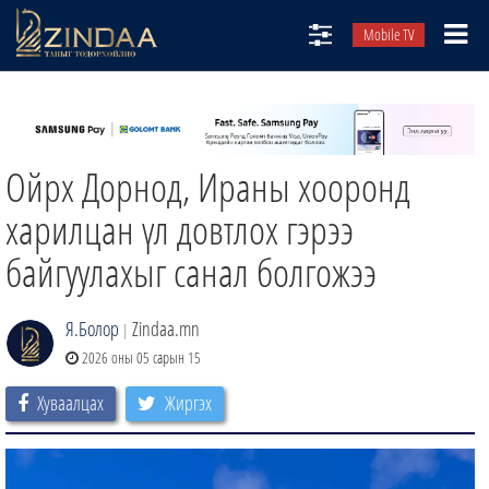
Mobile TV
НИЙТЛЭЛЧИД
ТВ8
Ойрх Дорнод, Ираны хооронд
ӨГЛӨӨНИЙ СОНИН
АУДИО ЗОХИОЛ
харилцан үл довтлох гэрээ
ЗИНДАА СЭТГҮҮЛ
байгуулахыг санал болгожээ
Я.Болор
Zindaa.mn
|
2026 оны 05 сарын 15
Хуваалцах
Жиргэх