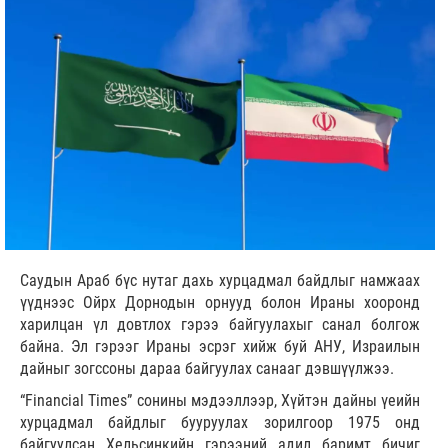
Саудын Араб бүс нутаг дахь хурцадмал байдлыг намжаах
үүднээс Ойрх Дорнодын орнууд болон Ираны хооронд
харилцан үл довтлох гэрээ байгуулахыг санал болгож
байна. Эл гэрээг Ираны эсрэг хийж буй АНУ, Израилын
дайныг зогссоны дараа байгуулах санааг дэвшүүлжээ.
“Financial Times” сонины мэдээллээр, Хүйтэн дайны үеийн
хурцадмал байдлыг бууруулах зорилгоор 1975 онд
байгуулсан Хельсинкийн гэрээний адил баримт бичиг