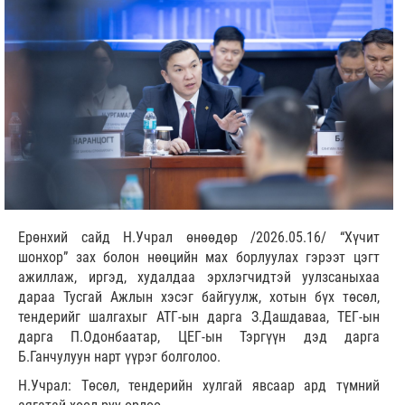
Ерөнхий сайд Н.Учрал өнөөдөр /2026.05.16/ “Хүчит
шонхор” зах болон нөөцийн мах борлуулах гэрээт цэгт
ажиллаж, иргэд, худалдаа эрхлэгчидтэй уулзсаныхаа
дараа Тусгай Ажлын хэсэг байгуулж, хотын бүх төсөл,
тендерийг шалгахыг АТГ-ын дарга З.Дашдаваа, ТЕГ-ын
дарга П.Одонбаатар, ЦЕГ-ын Тэргүүн дэд дарга
Б.Ганчулуун нарт үүрэг болголоо.
Н.Учрал: Төсөл, тендерийн хулгай явсаар ард түмний