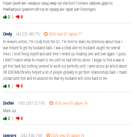
Учрал хүний мөс чанарын хувьд ямар хүн юм бол? Сонгино хайрхан дүүргээс
Нямбаатрын дэмжлэгтэйгээр их хуралд анх гарах шиг болсондоо.
2
|
0
Cindy
(43.225.189.77)
2026 оны 05 сарын 17
Hi viewers online, I”m Cindy from the US. I”m here to share my testimony about how I
was helped to get my husband back. I was a cheat and my husband caught me several
times. I tried fixing myself and each time I ended up cheating over and over again. I guess
I didn”t realize what he meant to me until he had left me alone. I began to find a way to
get him back but nothing seemed to work out perfectly until I came across an article about
DR EDETANLEN who helped a lot of people globally to get their relationships back. I made
contact with him and he assured me that my husband will come back to me
0
|
0
Zochin
(103.229.123.176)
2026 оны 05 сарын 16
Mash zuv
2
|
0
сонгогч
(202.9.46.110)
2026 оны 05 сарын 16