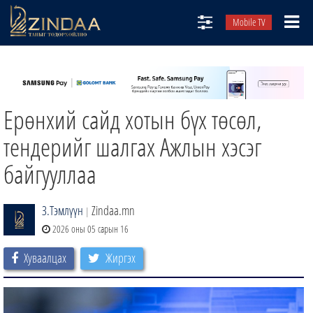
Mobile TV
НИЙТЛЭЛЧИД
ТВ8
Ерөнхий сайд хотын бүх төсөл,
ӨГЛӨӨНИЙ СОНИН
АУДИО ЗОХИОЛ
тендерийг шалгах Ажлын хэсэг
ЗИНДАА СЭТГҮҮЛ
байгууллаа
З.Тэмлүүн
Zindaa.mn
|
2026 оны 05 сарын 16
Хуваалцах
Жиргэх