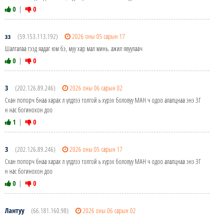
0
|
0
зз
(59.153.113.192)
2026 оны 05 сарын 17
Шалгалаа гээд яадаг юм бэ, муу хар мал минь. ажил явуулаач
0
|
0
З
(202.126.89.246)
2026 оны 06 сарын 02
Схан попорч бнаа харах л үлдлээ толгой ь хүрэх боловуу МАН ч одоо алалцнаа энэ ЗГ
н нас богинохон доо
1
|
0
З
(202.126.89.246)
2026 оны 05 сарын 17
Схан попорч бнаа харах л үлдлээ толгой ь хүрэх боловуу МАН ч одоо алалцнаа энэ ЗГ
н нас богинохон доо
0
|
0
Лантуу
(66.181.160.98)
2026 оны 06 сарын 02