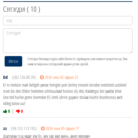
Сэтгэгдэл (
10
)
Сэтгэгдэл бичихдээ хууль зүйн болон ёс суртахууны хэм хэмжээг хүндэтгэнэ үү. Хэм
Илгээх
хэмжээг зөрчсөн сэтгэгдэлийг админ устгах эрхтэй.
Dd
(202.126.89.39)
2026 оны 05 сарын 22
Er ni neetsiin mah beltgeh yamar heregtei yum be?ery ireeseel eersdee neetsleed uutsleed
irsen biz dee Oldon hedeetee zohitsuulaad hooloo olj idej chadahgui bol yaaltai bilee
Une ted hurlee geme Unemdee ES-iimh uhriin guyanii shulaa Huchit shonhoroos avch
iddeg bolov uu?
0
|
0
зз
(59.153.113.192)
2026 оны 05 сарын 17
Шалгалаа гээд яадаг юм бэ, муу хар мал минь. ажил явуулаач