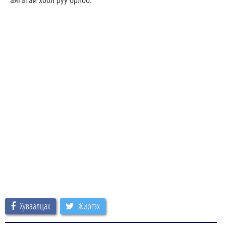
аягатай хоол руу орлоо.
Хуваалцах
Жиргэх