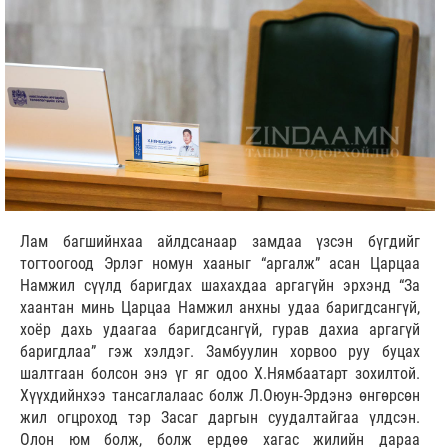
Лам багшийнхаа айлдсанаар замдаа үзсэн бүгдийг
тогтоогоод Эрлэг номун хааныг “аргалж” асан Царцаа
Намжил сүүлд баригдах шахахдаа аргагүйн эрхэнд “За
хаантан минь Царцаа Намжил анхны удаа баригдсангүй,
хоёр дахь удаагаа баригдсангүй, гурав дахиа аргагүй
баригдлаа” гэж хэлдэг. Замбуулин хорвоо руу буцах
шалтгаан болсон энэ үг яг одоо Х.Нямбаатарт зохилтой.
Хүүхдийнхээ тансаглалаас болж Л.Оюун-Эрдэнэ өнгөрсөн
жил огцроход тэр Засаг даргын суудалтайгаа үлдсэн.
Олон юм болж, болж ердөө хагас жилийн дараа