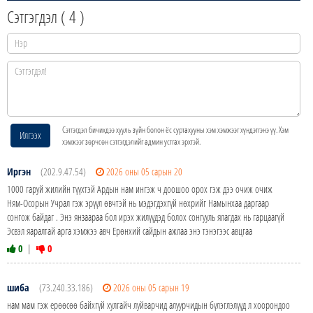
Сэтгэгдэл (
4
)
Сэтгэгдэл бичихдээ хууль зүйн болон ёс суртахууны хэм хэмжээг хүндэтгэнэ үү. Хэм
Илгээх
хэмжээг зөрчсөн сэтгэгдэлийг админ устгах эрхтэй.
Иргэн
(202.9.47.54)
2026 оны 05 сарын 20
1000 гаруй жилийн түүхтэй Ардын нам ингэж ч доошоо орох гэж дээ очиж очиж
Ням-Осорын Учрал гэж эрүүл өвчтэй нь мэдэгдэхгүй нөхрийг Намынхаа даргаар
сонгож байдаг . Энэ янзаараа бол ирэх жилүүдэд болох сонгууль ялагдах нь гарцаагүй
Эсвэл яаралтай арга хэмжээ авч Ерөнхий сайдын ажлаа энэ тэнэгээс авцгаа
0
|
0
шиба
(73.240.33.186)
2026 оны 05 сарын 19
нам мам гэж ерөөсөө байхгүй хулгайч луйварчид алуурчидын бүлэглэлүүд л хоорондоо