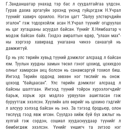
Г.Занданшатар унахад тэр бас л суудалтайгаа үлдсэн.
Гурав дахиа аргагүйн эрхэнд үнэнд гүйцэгдэж Н.Учрал
түүнийг хавирч орхилоо. Нэгэн цагт “Залуу улстөрчдийн
эталон” гэж тодорхойлж асан Н.Учрал түүнийг огцруулах
нь цаг хугацааны асуудал байсан. Үүнийг Х.Нямбаатар ч
мэдэж байсан байх. Гэхдээ амралтын өдөр, “улаан мах”-
ны хэргээр хавираад унагаана чинээ санаагүй нь
дамжиггүй.
Ер нь улс төрийн хувьд түүний дэмжлэг алсраад л байсан
юм. Туулын хурдны замын төсөл гэнэт цохиод, цохихдоо
олныг хамарсан акц болсон нь санамсаргүй тохиол биш.
Ингээд Төрийн ордонд зөвхөн нэг төслийг нь онож
цохоод “байцаасан”. Улс төрийн дэмжлэг алсраад л
байсны шалтгаан. Ингээд түүний тойрон хүрээлэгчдийг
барьж, хорьж эрх мэдлээ урвуулан ашигласан гэж
буруутгаж эхэлсэн. Хуулийн алх өөрийг нь цохино гэдгийг
л алсуур хэлээд байсан нь энэ. За тэгээд бродьюр, олон
төслүүд гээд явж өгсөн. Сүүлдээ хийж буй бүх ажлыг нь
хулгай гэж сэрдэн, сошиал хуудаснуудаар түүнийг л
бөмбөгдөж эхэлсэн. Үүнийг уншигч та зүгээр нэг