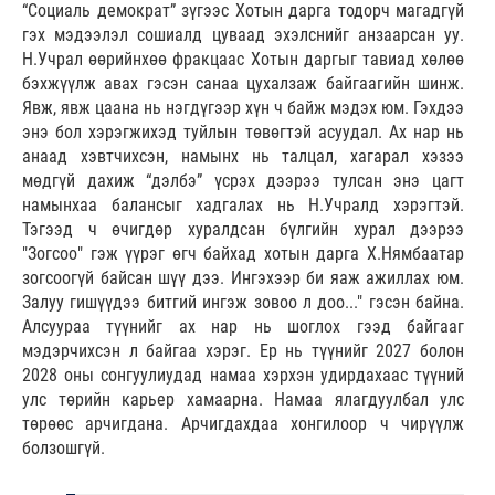
“Социаль демократ” зүгээс Хотын дарга тодорч магадгүй
гэх мэдээлэл сошиалд цуваад эхэлснийг анзаарсан уу.
Н.Учрал өөрийнхөө фракцаас Хотын даргыг тавиад хөлөө
бэхжүүлж авах гэсэн санаа цухалзаж байгаагийн шинж.
Явж, явж цаана нь нэгдүгээр хүн ч байж мэдэх юм. Гэхдээ
энэ бол хэрэгжихэд туйлын төвөгтэй асуудал. Ах нар нь
анаад хэвтчихсэн, намынх нь талцал, хагарал хэзээ
мөдгүй дахиж “дэлбэ” үсрэх дээрээ тулсан энэ цагт
намынхаа балансыг хадгалах нь Н.Учралд хэрэгтэй.
Тэгээд ч өчигдөр хуралдсан бүлгийн хурал дээрээ
"Зогсоо" гэж үүрэг өгч байхад хотын дарга Х.Нямбаатар
зогсоогүй байсан шүү дээ. Ингэхээр би яаж ажиллах юм.
Залуу гишүүдээ битгий ингэж зовоо л доо..." гэсэн байна.
Алсуураа түүнийг ах нар нь шоглох гээд байгааг
мэдэрчихсэн л байгаа хэрэг. Ер нь түүнийг 2027 болон
2028 оны сонгуулиудад намаа хэрхэн удирдахаас түүний
улс төрийн карьер хамаарна. Намаа ялагдуулбал улс
төрөөс арчигдана. Арчигдахдаа хонгилоор ч чирүүлж
болзошгүй.