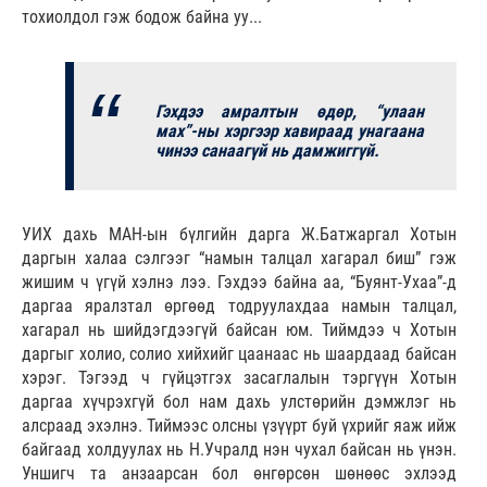
тохиолдол гэж бодож байна уу...
Гэхдээ амралтын өдөр, “улаан
мах”-ны хэргээр хавираад унагаана
чинээ санаагүй нь дамжиггүй.
УИХ дахь МАН-ын бүлгийн дарга Ж.Батжаргал Хотын
даргын халаа сэлгээг “намын талцал хагарал биш” гэж
жишим ч үгүй хэлнэ лээ. Гэхдээ байна аа, “Буянт-Ухаа”-д
даргаа яралзтал өргөөд тодруулахдаа намын талцал,
хагарал нь шийдэгдээгүй байсан юм. Тиймдээ ч Хотын
даргыг холио, солио хийхийг цаанаас нь шаардаад байсан
хэрэг. Тэгээд ч гүйцэтгэх засаглалын тэргүүн Хотын
даргаа хүчрэхгүй бол нам дахь улстөрийн дэмжлэг нь
алсраад эхэлнэ. Тиймээс олсны үзүүрт буй үхрийг яаж ийж
байгаад холдуулах нь Н.Учралд нэн чухал байсан нь үнэн.
Уншигч та анзаарсан бол өнгөрсөн шөнөөс эхлээд