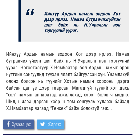
Ийнхүү Ардын намын зодоон Хот
дээр ирлээ. Намаа бутраачихгүйхэн
шиг байх нь Н.Учралын нэн
тэргүүний үүрэг.
Ийнхүү Ардын намын зодоон Хот дээр ирлээ. Намаа
бутраачихгүйхэн шиг байх нь Н.Учралын нэн тэргүүний
үүрэг. Нөгөөтээгүүр Х.Нямбаатар бол Ардын намыг орон
нутгийн сонгуульд түүхэн ялалт байгуулсан хүн. Үнэмлэхүй
олонх болсон нь түүнийг Хотын намын хорооны дарга
байсан цаг үе дээр таарсан. Магадгүй түүний хот дахь
“хөл” намын аппаратад ажиллахад хэрэг болж ч мэднэ.
Шил, шилээ дарсан хоёр ч том сонгууль хүлээж байхад
Х.Нямбаатар яагаад “Генсек” байж болохгүй гэж...
Хуваалцах
Жиргэх