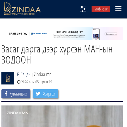
Mobile TV
НИЙТЛЭЛЧИД
ТВ8
Засаг дарга дээр хүрсэн МАН-ын
ӨГЛӨӨНИЙ СОНИН
АУДИО ЗОХИОЛ
ЗОДООН
ЗИНДАА СЭТГҮҮЛ
Б.Сэцэн
Zindaa.mn
|
2026 оны 05 сарын 19
Хуваалцах
Жиргэх