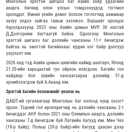
Монголын эрэгтэй шигшээ баг Азийн хоёр удаагийн
аварга бөгөөд олон улсын тэмцээнүүдэд тогтмол
оролцдог. Өмнөх үеийн домог болсон тоглогчид аажмаар
залуу үедээ зайгаа тавьж эхэлжээ. Варшавт оролцох
бүрэлдэхүүнд 2023 оны Азийн цомын MVP, 36 настай
Д.Дэлгэрням багтаагүй байна. Одоогоор Монголын
эрэгтэй шигшээ баг дэлхийн чансааны 11-т бичигдэж
байгаа нь эмэгтэй багийнхаас ердөө нэг байр доогуур
үзүүлэлт юм.
2026 онд тэд Азийн цомын шөвгийн наймд шалгарч, Японд
21:20-ийн харьцаатай тун ойрхон ялагдсан. Багийн гол
найдвар бол хувийн чансаагаараа дэлхийд 51-д
эрэмбэлэгдэж буй А.Ананд юм.
Эрэгтэй багийн боломжийг үнэлэх нь
ДАШТ-ий сугалаагаар Монголын баг нэлээд хүнд хэсэгт
орсон. Тэдний гол өрсөлдөгчид нь дэлхийн чансааны 2-т
бичигддэг АНУ болон 2021 оны Олимпын аварга, дэлхийн
чансааны 7-д бичигдэж буй Латвийн багууд юм. Мөн Чех
(18-р байр), Польш (20-р байр)-ийн багууд цаасан дээр