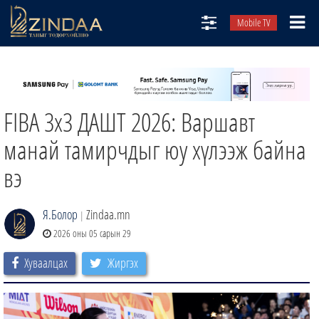
Mobile TV
НИЙТЛЭЛЧИД
ТВ8
FIBA 3x3 ДАШТ 2026: Варшавт
ӨГЛӨӨНИЙ СОНИН
АУДИО ЗОХИОЛ
манай тамирчдыг юу хүлээж байна
ЗИНДАА СЭТГҮҮЛ
вэ
Я.Болор
Zindaa.mn
|
2026 оны 05 сарын 29
Хуваалцах
Жиргэх