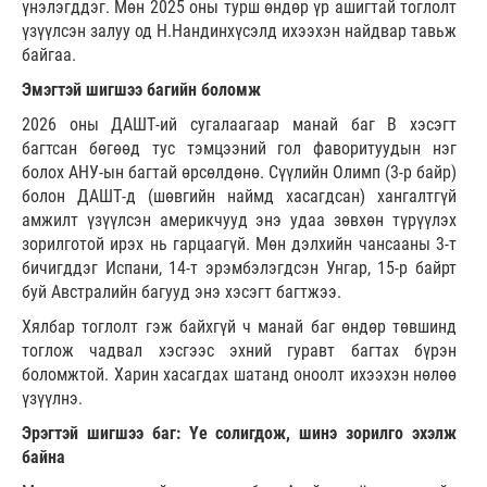
үнэлэгддэг. Мөн 2025 оны турш өндөр үр ашигтай тоглолт
үзүүлсэн залуу од Н.Нандинхүсэлд ихээхэн найдвар тавьж
байгаа.
Эмэгтэй шигшээ багийн боломж
2026 оны ДАШТ-ий сугалаагаар манай баг В хэсэгт
багтсан бөгөөд тус тэмцээний гол фаворитуудын нэг
болох АНУ-ын багтай өрсөлдөнө. Сүүлийн Олимп (3-р байр)
болон ДАШТ-д (шөвгийн наймд хасагдсан) хангалтгүй
амжилт үзүүлсэн америкчууд энэ удаа зөвхөн түрүүлэх
зорилготой ирэх нь гарцаагүй. Мөн дэлхийн чансааны 3-т
бичигддэг Испани, 14-т эрэмбэлэгдсэн Унгар, 15-р байрт
буй Австралийн багууд энэ хэсэгт багтжээ.
Хялбар тоглолт гэж байхгүй ч манай баг өндөр төвшинд
тоглож чадвал хэсгээс эхний гуравт багтах бүрэн
боломжтой. Харин хасагдах шатанд оноолт ихээхэн нөлөө
үзүүлнэ.
Эрэгтэй шигшээ баг: Үе солигдож, шинэ зорилго эхэлж
байна