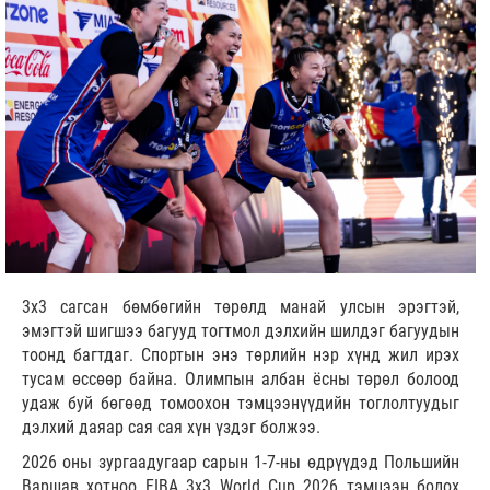
3x3 сагсан бөмбөгийн төрөлд манай улсын эрэгтэй,
эмэгтэй шигшээ багууд тогтмол дэлхийн шилдэг багуудын
тоонд багтдаг. Спортын энэ төрлийн нэр хүнд жил ирэх
тусам өссөөр байна. Олимпын албан ёсны төрөл болоод
удаж буй бөгөөд томоохон тэмцээнүүдийн тоглолтуудыг
дэлхий даяар сая сая хүн үздэг болжээ.
2026 оны зургаадугаар сарын 1-7-ны өдрүүдэд Польшийн
Варшав хотноо FIBA 3x3 World Cup 2026 тэмцээн болох