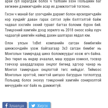
арай сул харагдаж болох ч талбайн эзэн Польшийн баг
хөгжөөн дэмжигчдийн асар их дэмжлэгтэй тоглоно.
Гэсэн ч манай баг үзэгчдийн дарамт болон өрсөлдөгчдийн
нэр хүндийг даван гарах сэтгэл зүйн бэлтгэлтэй байж
чадвал хэсгийн эхний гуравт багтах боломж бүрэн бий.
Тэмцээний хамгийн дээд зорилго нь 2018 оноос хойш хүрч
чадаагүй шөвгийн наймд дахин шалгарах явдал юм.
Олон улсын 1xBet компанийн сагсан бөмбөгийн
шинжээчдийн үзэж байгаагаар 3x3 сагсан бөмбөг нь
Монголын тамирчдад шинэ боломжуудыг нээж өгч байна.
Энэ төрөл нь өндөр ачаалал, маш хурдан хэмнэл, тэсвэр
тэвчээр шаарддгаараа онцлог бөгөөд эдгээр чанар нь
Монгол тамирчдын онцлогтой төгс нийцдэг. Тиймээс
Монголын эрэгтэй, эмэгтэй шигшээ багуудын тоглолтууд
Польшид болох энэхүү тэмцээний хамгийн сонирхолтой
мөчүүдийн нэг байх нь дамжиггүй.
Хуваалцах
Жиргэх