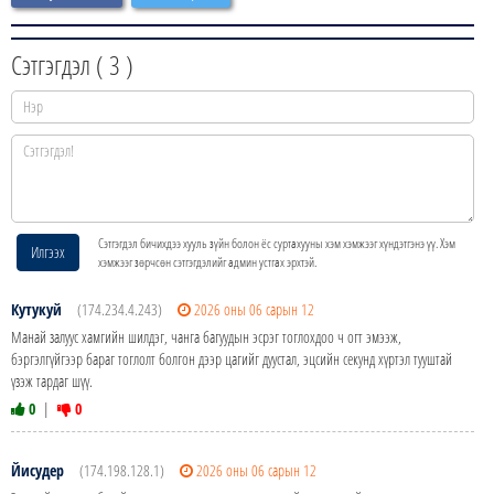
Сэтгэгдэл (
3
)
Сэтгэгдэл бичихдээ хууль зүйн болон ёс суртахууны хэм хэмжээг хүндэтгэнэ үү. Хэм
Илгээх
хэмжээг зөрчсөн сэтгэгдэлийг админ устгах эрхтэй.
Кутукуй
(174.234.4.243)
2026 оны 06 сарын 12
Манай залуус хамгийн шилдэг, чанга багуудын эсрэг тоглохдоо ч огт эмээж,
бэргэлгүйгээр бараг тоглолт болгон дээр цагийг дуустал, эцсийн секунд хүртэл тууштай
үзэж тардаг шүү.
0
|
0
Йисудер
(174.198.128.1)
2026 оны 06 сарын 12