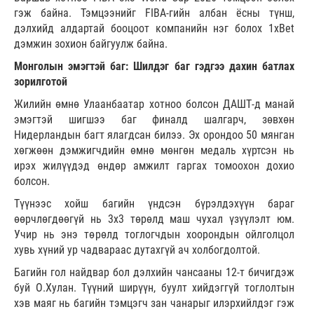
гэж байна. Тэмцээнийг FIBA-гийн албан ёсны түнш,
дэлхийд алдартай бооцоот компанийн нэг болох 1xBet
дэмжин зохион байгуулж байна.
Монголын эмэгтэй баг: Шилдэг баг гэдгээ дахин батлах
зорилготой
Жилийн өмнө Улаанбаатар хотноо болсон ДАШТ-д манай
эмэгтэй шигшээ баг финалд шалгарч, зөвхөн
Нидерландын багт ялагдсан билээ. Эх орондоо 50 мянган
хөгжөөн дэмжигчдийн өмнө мөнгөн медаль хүртсэн нь
ирэх жилүүдэд өндөр амжилт гаргах томоохон дохио
болсон.
Түүнээс хойш багийн үндсэн бүрэлдэхүүн бараг
өөрчлөгдөөгүй нь 3x3 төрөлд маш чухал үзүүлэлт юм.
Учир нь энэ төрөлд тоглогчдын хоорондын ойлголцол
хувь хүний ур чадвараас дутахгүй ач холбогдолтой.
Багийн гол найдвар бол дэлхийн чансааны 12-т бичигдэж
буй О.Хулан. Түүний ширүүн, буулт хийдэггүй тоглолтын
хэв маяг нь багийн тэмцэгч зан чанарыг илэрхийлдэг гэж