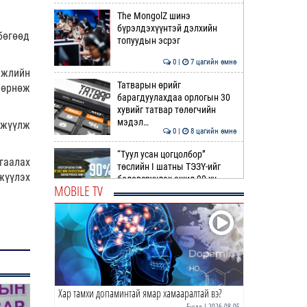
The MongolZ шинэ
бүрэлдэхүүнтэй дэлхийн
бөгөөд
топуудын эсрэг
0 |
7 цагийн өмнө
эжлийн
Татварын өрийг
 өрнөж
барагдуулахдаа орлогын 30
хувийг татвар төлөгчийн
мэдэл…
гжүүлж
0 |
8 цагийн өмнө
“Туул усан цогцолбор”
гаалах
төслийн I шатны ТЭЗҮ-ийг
жүүлэх
боловсруулах ажил 90 ху…
MOBILE TV
0 |
8 цагийн өмнө
Нийслэлийн иргэдийн
Төлөөлөгчдийн Хурлын
Ээлжит VIII хуралдаан
эхэллээ
0 |
8 цагийн өмнө
Хар тамхи допаминтай ямар хамааралтай вэ?
ТОО | Гадаад валютын нөөц
7.9 тэрбум ам.доллар давлаа
Бусад
| 2026-08-05