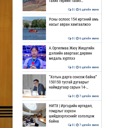
тахих төрийн тахил…
0 |
6 цагийн өмнө
Усны ослоос 154 иргэний амь
насыг авран хамгаалжээ
0 |
6 цагийн өмнө
А.Оргилмаа Жюү Жицүгийн
дэлхийн аваргаас дөрвөн
медаль хүртлээ
0 |
6 цагийн өмнө
“Хотын дарга сонсож байна”
150150 тусгай дугаарыг
наймдугаар сарын 14-…
0 |
7 цагийн өмнө
НИТХ | Иргэдийн өргөдөл,
гомдлыг хэрхэн
шийдвэрлэснийг хэлэлцэж
байна
0 |
7 цагийн өмнө