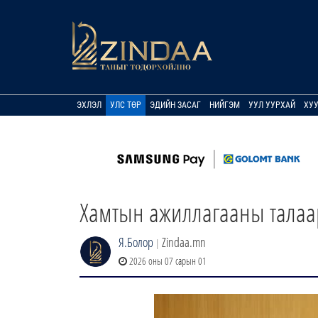
ЭХЛЭЛ
УЛС ТӨР
ЭДИЙН ЗАСАГ
НИЙГЭМ
УУЛ УУРХАЙ
ХУ
Хамтын ажиллагааны талаа
Я.Болор
Zindaa.mn
|
2026 оны 07 сарын 01