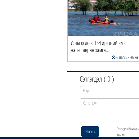
Усны ослоос 154 иргэний амь
насыг авран хамга…
6 цагийн өмнө
Сэтгэгдэл (
0
)
Сэтгэгдэл бичихдэ
Илгээх
эрхтэй.