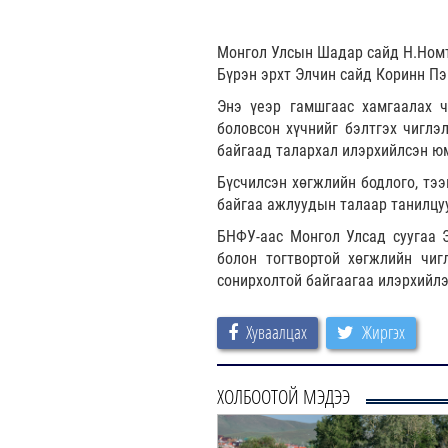
Монгол Улсын Шадар сайд Н.Номт
Бүрэн эрхт Элчин сайд Коринн Пэ
Энэ үеэр гамшгаас хамгаалах ч
боловсон хүчнийг бэлтгэх чигл
байгаад талархал илэрхийлсэн ю
Бүсчилсэн хөгжлийн бодлого, тэ
байгаа ажлуудын талаар танилцу
БНФУ-аас Монгол Улсад суугаа 
болон тогтвортой хөгжлийн чиг
сонирхолтой байгаагаа илэрхийлэ
Хуваалцах
Жиргэх
ХОЛБООТОЙ МЭДЭЭ