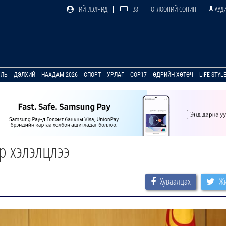
НИЙТЛЭЛЧИД
ТВ8
ӨГЛӨӨНИЙ СОНИН
АУДИ
УЛЬ
ДЭЛХИЙ
НААДАМ-2026
СПОРТ
УРЛАГ
COP17
ӨДРИЙН ХӨТӨЧ
LIFE STYL
р хэлэлцлээ
Хуваалцах
Жи