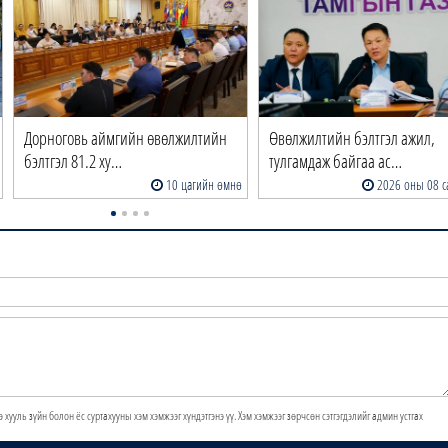
Дорноговь аймгийн өвөлжилтийн
Өвөлжилтийн бэлтгэл ажил,
бэлтгэл 81.2 ху…
тулгамдаж байгаа ас…
10 цагийн өмнө
2026 оны 08 с
э хууль зүйн болон ёс суртахууны хэм хэмжээг хүндэтгэнэ үү. Хэм хэмжээг зөрчсөн сэтгэгдэлийг админ устгах