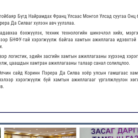
ойбаяр Бүгд Найрамдах Франц Улсаас Монгол Улсад суугаа Онц 
рера Да Силваг хүлээн авч уулзлаа.
адавхаа бэхжүүлэх, техник технологийн шинэчлэл хийх, мэрг
элээр БНФУ-тай хэрэгжүүлж байгаа хамтын ажиллагаа идэвхтэй
м.
эвэр логистик, эдийн засгийн хамтын ажиллагааны хүрээнд хэрэ
улж, цаашдын хамтран ажиллагааны талаар санал солилцлоо.
Элчин сайд Коринн Пэрера Да Силва хоёр улсын гамшгаас хам
лэлээр хэрэгжүүлж буй хамтын ажиллагааг үргэлжлүүлэн хөг
в.