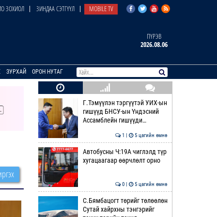
О ЗОХИОЛ
ЗИНДАА СЭТГҮҮЛ
MOBILE TV
ПҮРЭВ
2026.08.06
E
ЗУРХАЙ
ОРОН НУТАГ
Г.Тэмүүлэн тэргүүтэй УИХ-ын
гишүүд БНСУ-ын Үндэсний
Ассамблейн гишүүди…
1 |
5 цагийн өмнө
Автобусны Ч:19А чиглэлд түр
хугацаагаар өөрчлөлт орно
ргэх
0 |
5 цагийн өмнө
С.Бямбацогт төрийг төлөөлөн
Сутай хайрхны тэнгэрийг