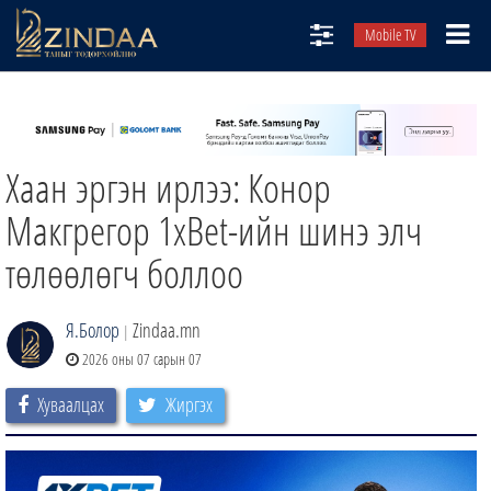
Mobile TV
НИЙТЛЭЛЧИД
ТВ8
Хаан эргэн ирлээ: Конор
ӨГЛӨӨНИЙ СОНИН
АУДИО ЗОХИОЛ
Макгрегор 1xBet-ийн шинэ элч
ЗИНДАА СЭТГҮҮЛ
төлөөлөгч боллоо
Я.Болор
Zindaa.mn
|
2026 оны 07 сарын 07
Хуваалцах
Жиргэх