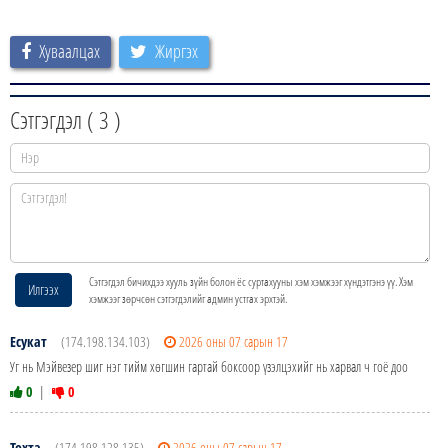
Хуваалцах
Жиргэх
Сэтгэгдэл (
3
)
Сэтгэгдэл бичихдээ хууль зүйн болон ёс суртахууны хэм хэмжээг хүндэтгэнэ үү. Хэм
Илгээх
хэмжээг зөрчсөн сэтгэгдэлийг админ устгах эрхтэй.
Есукат
(174.198.134.103)
2026 оны 07 сарын 17
Уг нь Мэйвезер шиг нэг тийм хөгшин гартай боксоор үзэлцэхийг нь харвал ч гоё доо
0
|
0
Тохта
(174.198.128.135)
2026 оны 07 сарын 17