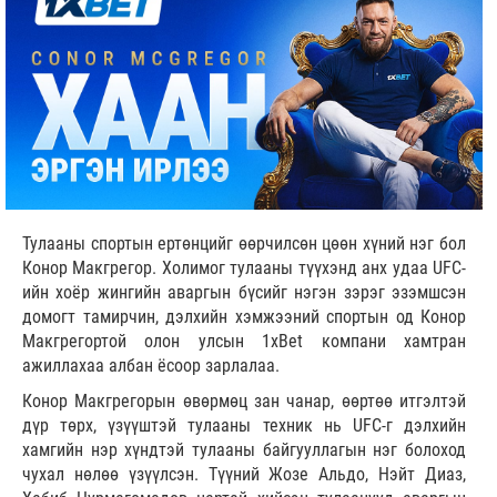
Тулааны спортын ертөнцийг өөрчилсөн цөөн хүний нэг бол
Конор Макгрегор. Холимог тулааны түүхэнд анх удаа UFC-
ийн хоёр жингийн аваргын бүсийг нэгэн зэрэг эзэмшсэн
домогт тамирчин, дэлхийн хэмжээний спортын од Конор
Макгрегортой олон улсын 1xBet компани хамтран
ажиллахаа албан ёсоор зарлалаа.
Конор Макгрегорын өвөрмөц зан чанар, өөртөө итгэлтэй
дүр төрх, үзүүштэй тулааны техник нь UFC-г дэлхийн
хамгийн нэр хүндтэй тулааны байгууллагын нэг болоход
чухал нөлөө үзүүлсэн. Түүний Жозе Альдо, Нэйт Диаз,