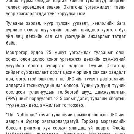
Хабиб Нурмагомедов нартай хийсэн тулаанууд аваргын
төлөөх өрсөлдөөн зөвхөн Октагонд үргэлжилдэг таван
үеэр хязгаарлагддаггүйг харуулсан юм.
Тулааны зарлал, нүүр тулсан уулзалт, хэвлэлийн бага
хурлаас эхлээд шүүгчдийн эцсийн шийдвэр хүртэлх бүх
үйл явц дэлхийн сая сая үзэгчдийн анхаарлыг татдаг
байв.
Макгрегор ердөө 25 минут үргэлжлэх тулааныг олон
хоног, олон долоо хоног үргэлжлэх дэлхийн хэмжээний
үзүүлбэр болгон хувиргаж чадсан. Түүний Октагонд
хийдэг сүр жавхлант оролт цахим орчинд сая сая хандалт
авч, эргэлттэй өшиглөлт нь UFC-ийн түүхэн дэх хамгийн
алдартай техникүүдийн нэг болсон. Үүний үр дүнд түүний
оролцсон тулаануудын төлбөртэй шууд дамжуулалтын
(PPV) нийт борлуулалт 13.5 саяыг давж, тулааны спортын
түүхэн дэх дээд амжилтыг тогтоожээ.
“The Notorious” хочит тулаанчийн амжилт зөвхөн UFC-ийн
аваргын бүсээр хязгаарлагдаагүй. Тэрбээр мэргэжлийн
боксын рингэнд хүч сорьж, ялагдашгүй аварга Флойд