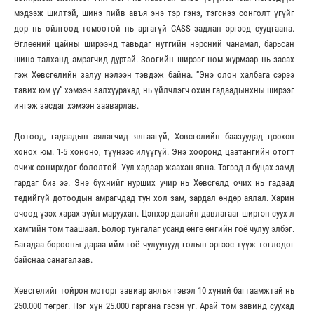
мэдээж шилтэй, шинэ пийв авъя энэ тэр гэнэ, тэгснээ сонголт үгүйг
дор нь ойлгоод томоотой нь аргагүй CASS задлан эргээд сууцгаана.
Өглөөний цайны ширээнд тавьдаг нутгийн нэрсний чанамал, барьсан
шинэ талханд амрагчид дуртай. Зоогийн ширээг ном журмаар нь засах
гэж Хөвсгөлийн залуу нэлээн тэвдэж байна. “Энэ олон халбага сэрээ
тавих юм уу” хэмээн залхуурахад нь үйлчлэгч охин гадаадынхны ширээг
ингэж засдаг хэмээн зааварлав.
Дотоод, гадаадын аялагчид ялгаагүй, Хөвсгөлийн баазуудад цөөхөн
хонох юм. 1-5 хононо, түүнээс илүүгүй. Энэ хооронд цаатангийн отогт
очиж сонирхдог бололтой. Уул хадаар жаахан явна. Тэгээд л буцах замд
гардаг биз ээ. Энэ бүхнийг нурших учир нь Хөвсгөлд очих нь гадаад
төдийгүй дотоодын амрагчдад тун хол зам, зардал өндөр аялал. Харин
очоод үзэх харах зүйл маруухан. Цэнхэр далайн давлагааг ширтэн суух л
хамгийн том таашаал. Болор тунгалаг усанд өнгө өнгийн гоё чулуу элбэг.
Багадаа борооны дараа ийм гоё чулуунууд голын эргээс түүж тоглодог
байснаа санагалзав.
Хөвсгөлийг тойрон моторт завиар аялъя гэвэл 10 хүний багтаамжтай нь
250.000 төгрөг. Нэг хүн 25.000 гаргана гэсэн үг. Арай том завинд суухад