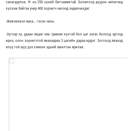
санагдуулна. Уг нь 250 хүний багтаамжтай. Боомтоор дүүрэн аялагчид
хүлээж байгаа учир 400 зорчигч чихээд хөдөлчихдөг.
-Живчихвэл яана... гэсэн чинь
-Зүгээр ээ, удаан явдаг юм. Цөөхөн хүнтэй бол цаг хагас болоод эргээд
ирнэ, олон зорчигчтой явахаараа 2 цагийн дараа ирдэг. Зогсоод явахад
илүү гоё шүү дээ хэмээн эдний ажилтан ярилаа.