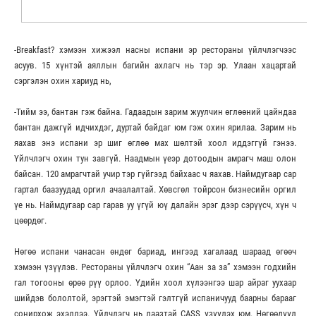
-Breakfast? хэмээн хижээл насны испани эр рестораны үйлчлэгчээс
асуув. 15 хүнтэй аяллын багийн ахлагч нь тэр эр. Улаан хацартай
сэргэлэн охин хариуд нь,
-Тийм ээ, бантан гэж байна. Гадаадын зарим жуулчин өглөөний цайндаа
бантан дажгүй идчихдэг, дуртай байдаг юм гэж охин ярилаа. Зарим нь
яахав энэ испани эр шиг өглөө мах шөлтэй хоол иддэггүй гэнээ.
Үйлчлэгч охин тун завгүй. Наадмын үеэр дотоодын амрагч маш олон
байсан. 120 амрагчтай учир тэр гүйгээд байхаас ч яахав. Наймдугаар сар
гартал баазуудад оргил ачаалалтай. Хөвсгөл тойрсон бизнесийн оргил
үе нь. Наймдугаар сар гарав уу үгүй юү далайн эрэг дээр сэрүүсч, хүн ч
цөөрдөг.
Нөгөө испани чанасан өндөг бариад, ингээд хагалаад шараад өгөөч
хэмээн үзүүлэв. Рестораны үйлчлэгч охин “Аан за за” хэмээн годхийн
гал тогооны өрөө рүү орлоо. Үдийн хоол хүлээнгээ шар айраг уухаар
шийдэв бололтой, эрэгтэй эмэгтэй гэлтгүй испаничууд баарны барааг
сонирхож эхэллээ. Үйлчлэгч нь лаазтай CASS үзүүлэх юм. Нөгөөдүүл