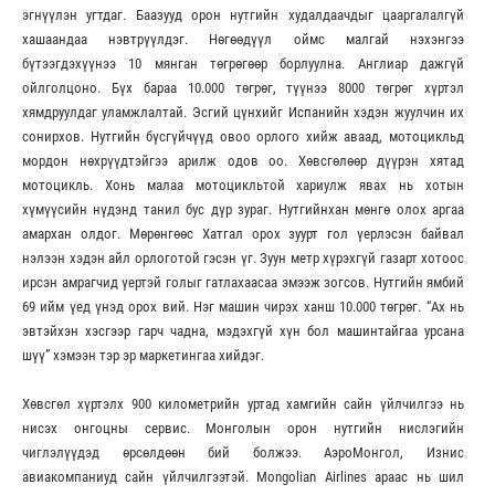
эгнүүлэн угтдаг. Баазууд орон нутгийн худалдаачдыг цааргалалгүй
хашаандаа нэвтрүүлдэг. Нөгөөдүүл оймс малгай нэхэнгээ
бүтээгдэхүүнээ 10 мянган төгрөгөөр борлуулна. Англиар дажгүй
ойлголцоно. Бүх бараа 10.000 төгрөг, түүнээ 8000 төгрөг хүртэл
хямдруулдаг уламжлалтай. Эсгий цүнхийг Испанийн хэдэн жуулчин их
сонирхов. Нутгийн бүсгүйчүүд овоо орлого хийж аваад, мотоцикльд
мордон нөхрүүдтэйгээ арилж одов оо. Хөвсгөлөөр дүүрэн хятад
мотоцикль. Хонь малаа мотоцикльтой хариулж явах нь хотын
хүмүүсийн нүдэнд танил бус дүр зураг. Нутгийнхан мөнгө олох аргаа
амархан олдог. Мөрөнгөөс Хатгал орох зуурт гол үерлэсэн байвал
нэлээн хэдэн айл орлоготой гэсэн үг. Зуун метр хүрэхгүй газарт хотоос
ирсэн амрагчид үертэй голыг гатлахаасаа эмээж зогсов. Нутгийн ямбий
69 ийм үед үнэд орох вий. Нэг машин чирэх ханш 10.000 төгрөг. “Ах нь
эвтэйхэн хэсгээр гарч чадна, мэдэхгүй хүн бол машинтайгаа урсана
шүү” хэмээн тэр эр маркетингаа хийдэг.
Хөвсгөл хүртэлх 900 километрийн уртад хамгийн сайн үйлчилгээ нь
нисэх онгоцны сервис. Монголын орон нутгийн нислэгийн
чиглэлүүдэд өрсөлдөөн бий болжээ. АэроМонгол, Изнис
авиакомпаниуд сайн үйлчилгээтэй. Mongolian Airlines араас нь шил