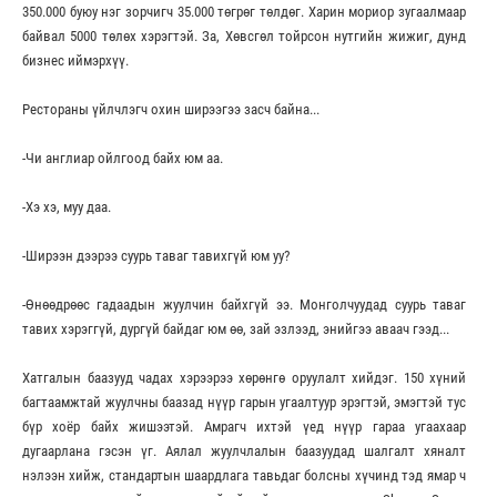
350.000 буюу нэг зорчигч 35.000 төгрөг төлдөг. Харин мориор зугаалмаар
байвал 5000 төлөх хэрэгтэй. За, Хөвсгөл тойрсон нутгийн жижиг, дунд
бизнес иймэрхүү.
Рестораны үйлчлэгч охин ширээгээ засч байна...
-Чи англиар ойлгоод байх юм аа.
-Хэ хэ, муу даа.
-Ширээн дээрээ суурь таваг тавихгүй юм уу?
-Өнөөдрөөс гадаадын жуулчин байхгүй ээ. Монголчуудад суурь таваг
тавих хэрэггүй, дургүй байдаг юм өө, зай эзлээд, энийгээ аваач гээд...
Хатгалын баазууд чадах хэрээрээ хөрөнгө оруулалт хийдэг. 150 хүний
багтаамжтай жуулчны баазад нүүр гарын угаалтуур эрэгтэй, эмэгтэй тус
бүр хоёр байх жишээтэй. Амрагч ихтэй үед нүүр гараа угаахаар
дугаарлана гэсэн үг. Аялал жуулчлалын баазуудад шалгалт хяналт
нэлээн хийж, стандартын шаардлага тавьдаг болсны хүчинд тэд ямар ч