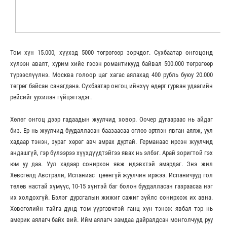
Том хүн 15.000, хүүхэд 5000 төгрөгөөр зорчдог. Сүхбаатар онгоцонд
хүлээн авалт, хурим хийе гэсэн романтикууд байвал 500.000 төгрөгөөр
түрээслүүлнэ. Москва голоор цаг хагас аялахад 400 рубль буюу 20.000
төгрөг байсан санагдана. Сүхбаатар онгоц ийнхүү өдөрт гурван удаагийн
рейсийг уухилан гүйцэтгэдэг.
Хөлөг онгоц дээр гадаадын жуулчид ховор. Оочер дугаараас нь айдаг
биз. Ер нь жуулчид буудалласан баазаасаа өглөө эртлэн явган аялж, уул
хадаар тэнэн, зураг хөрөг авч амрах дуртай. Германаас ирсэн жуулчид
андашгүй, гэр бүлээрээ хүүхдүүдтэйгээ явах нь элбэг. Арай зоригтой гэх
юм уу даа. Уул хадаар сонирхон явж идэвхтэй амардаг. Энэ жил
Хөвсгөлд Австрали, Испаниас цөөнгүй жуулчин иржээ. Испаничууд гол
төлөв настай хүмүүс, 10-15 хүнтэй баг болон буудалласан газраасаа нэг
их холдохгүй. Бэлэг дурсгалын жижиг сажиг зүйлс сонирхож их авна.
Хөвсгөлийн тайга дунд том үүргэвчтэй ганц хүн тэнэж явбал тэр нь
америк аялагч байх вий. Ийм аялагч замдаа дайралдсан монголчууд руу