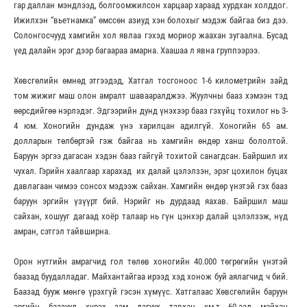
гар даллан мэндлээд, болгоомжилсон харцаар хараад хурдхан холддог.
Ижилхэн “вьетнамка” өмссөн азиуд хэн болохыг мэдэж байгаа биз дээ.
Солонгосчууд хамгийн хол явлаа гэхэд мориор жаахан зугаална. Бусад
үед далайн эрэг дээр багаараа амарна. Хаашаа л явна группээрээ.
Хөвсгөлийн өмнөд этгээдэд, Хатгал тосгоноос 1-6 километрийн зайд
том жижиг маш олон амралт шавааралджээ. Жуулчны бааз хэмээн тэд
өөрсдийгөө нэрлэдэг. Эдгээрийн дунд үнэхээр бааз гэхүйц тохилог нь 3-
4 юм. Хоногийн дундаж үнэ харилцан адилгүй. Хоногийн 65 ам.
долларын төлбөртэй гэж байгаа нь хамгийн өндөр ханш бололтой.
Баруун эргээ дагасан хэдэн бааз гайгүй тохитой санагдсан. Байршил их
чухал. Гэрийн хаалгаар харахад их далай цэлэлзэн, эрэг цохилон буцах
давлагаан чимээ сонсох мэдээж сайхан. Хамгийн өндөр үнэтэй гэх бааз
баруун эргийн үзүүрт бий. Нэрийг нь дурдаад яахав. Байршил маш
сайхан, хошууг дагаад хоёр талаар нь гүн цэнхэр далай цэлэлзэж, нүд
амран, сэтгэл тайвширна.
Орон нутгийн амрагчид гол төлөв хоногийн 40.000 төгрөгийн үнэтэй
баазад буудалладаг. Майхантайгаа ирээд хэд хонож буй аялагчид ч бий.
Баазад бууж мөнгө үрэхгүй гэсэн хүмүүс. Хатгалаас Хөвсгөлийн баруун
эргийн баазууд хүрэх зам дагуух тавхан км-т 60-аад майхан