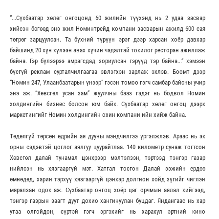
“...Сүхбаатар хөлөг онгоцонд 60 жилийн түүхэнд нь 2 удаа засвар
хийсэн бөгөөд энэ жил Номинтрейд компани засварын ажилд 600 сая
төгрөг зарцуулсан. Та бүхний түрүүн эрэг дээр харсан хоёр давхар
байшинд 20 хүн хүлээн авах хүчин чадалтай тохилог ресторан ажиллаж
байна. Гэр бүлээрээ амрагсдад зориулсан гэрүүд тэр байна...” хэмээн
бүсгүй реклам сурталчилгаагаа эвлэгхэн зарлаж эхлэв. Боомт дээр
“Номин 247, Улаанбаатарын үнээр” гэсэн томоо гэгч самбар байсны учир
энэ аж. “Хөвсгөл усан зам” жуулчны бааз гэдэг нь бодвол Номин
холдингийн бизнес болсон юм байх. Сүхбаатар хөлөг онгоц дээрх
маркетингийг Номин холдингийн охин компани ийн хийж байна.
Төдөлгүй төрсөн өдрийн ая дууны мэндчилгээ үргэлжлэв. Араас нь эх
орны сэдэвтэй цоглог аялгуу цуурайтлаа. 140 километр сунаж тогтсон
Хөвсгөл далай тунамал цэнхрээр мэлтэлзэн, тэртээд тэнгэр газар
нийлсэн нь хязгааргүй мэт. Хатгал тосгон Далай ээжийн ердөө
өмнөдөд, харин тэрхүү хязгааргүй цэнхэр долгион хойд зүгийг чиглэн
мяралзан одох аж. Сүхбаатар онгоц хоёр цаг орчмын аялал хийгээд,
тэнгэр газрын заагт дуут дохио хангинуулан буцдаг. Яндангаас нь хар
утаа олгойдон, сүртэй гэгч эргэхийг нь харахул эртний кино