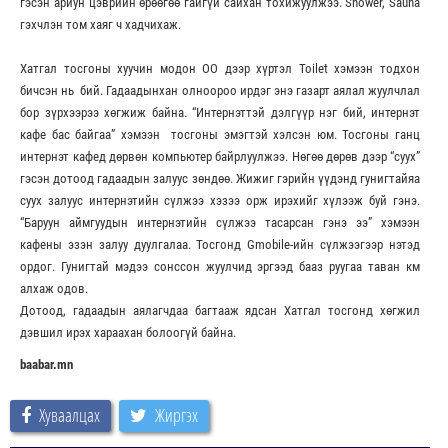
гэсэн ариун цэврийн өрөөгөө гайгүй сайхан тохижуулжээ. Shower, Sauna
гэхчлэн том хаяг ч хадчихаж.
Хатгал тосгоны хуучин модон ОО дээр хүртэл Toilet хэмээн тодхон
бичсэн нь бий. Гадаадынхан олноороо ирдэг энэ газарт аялал жуулчлал
бор зүрхээрээ хөгжиж байна. “Интернэттэй дэлгүүр нэг бий, интернэт
кафе бас байгаа” хэмээн тосгоны эмэгтэй хэлсэн юм. Тосгоны ганц
интернэт кафед дөрвөн компьютер байрлуулжээ. Нөгөө дөрөв дээр “суух”
гэсэн дотоод гадаадын залуус зөндөө. Жижиг гэрийн үүдэнд гунигтайяа
суух залуус интернэтийн сүлжээ хэзээ орж ирэхийг хүлээж буй гэнэ.
“Баруун аймгуудын интернэтийн сүлжээ тасарсан гэнэ ээ” хэмээн
кафены эзэн залуу дуулгалаа. Тосгонд Gmobile-ийн сүлжээгээр нэтэд
ордог. Гунигтай мэдээ сонссон жуулчид эргээд бааз руугаа таван км
алхаж одов.
Дотоод, гадаадын аялагчдаа багтааж ядсан Хатгал тосгонд хөгжил
дэвшил ирэх хараахан болоогүй байна.
baabar.mn
Хуваалцах
Жиргэх