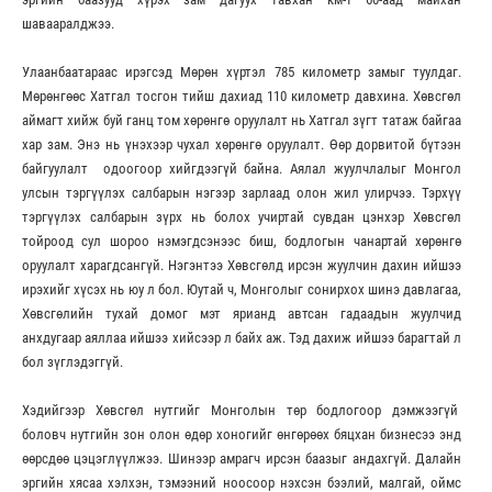
шавааралджээ.
Улаанбаатараас ирэгсэд Мөрөн хүртэл 785 километр замыг туулдаг.
Мөрөнгөөс Хатгал тосгон тийш дахиад 110 километр давхина. Хөвсгөл
аймагт хийж буй ганц том хөрөнгө оруулалт нь Хатгал зүгт татаж байгаа
хар зам. Энэ нь үнэхээр чухал хөрөнгө оруулалт. Өөр дорвитой бүтээн
байгуулалт одоогоор хийгдээгүй байна. Аялал жуулчлалыг Монгол
улсын тэргүүлэх салбарын нэгээр зарлаад олон жил улирчээ. Тэрхүү
тэргүүлэх салбарын зүрх нь болох учиртай сувдан цэнхэр Хөвсгөл
тойроод сул шороо нэмэгдсэнээс биш, бодлогын чанартай хөрөнгө
оруулалт харагдсангүй. Нэгэнтээ Хөвсгөлд ирсэн жуулчин дахин ийшээ
ирэхийг хүсэх нь юу л бол. Юутай ч, Монголыг сонирхох шинэ давлагаа,
Хөвсгөлийн тухай домог мэт ярианд автсан гадаадын жуулчид
анхдугаар аяллаа ийшээ хийсээр л байх аж. Тэд дахиж ийшээ барагтай л
бол зүглэдэггүй.
Хэдийгээр Хөвсгөл нутгийг Монголын төр бодлогоор дэмжээгүй
боловч нутгийн зон олон өдөр хоногийг өнгөрөөх бяцхан бизнесээ энд
өөрсдөө цэцэглүүлжээ. Шинээр амрагч ирсэн баазыг андахгүй. Далайн
эргийн хясаа хэлхэн, тэмээний ноосоор нэхсэн бээлий, малгай, оймс