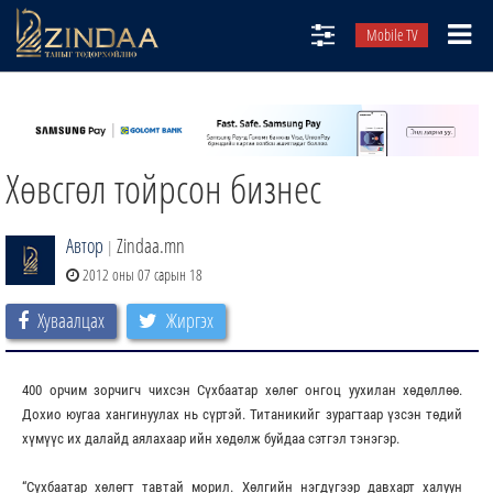
Mobile TV
НИЙТЛЭЛЧИД
ТВ8
Хөвсгөл тойрсон бизнес
ӨГЛӨӨНИЙ СОНИН
АУДИО ЗОХИОЛ
Автор
Zindaa.mn
|
ЗИНДАА СЭТГҮҮЛ
2012 оны 07 сарын 18
Хуваалцах
Жиргэх
400 орчим зорчигч чихсэн Сүхбаатар хөлөг онгоц уухилан хөдөллөө.
Дохио юугаа хангинуулах нь сүртэй. Титаникийг зурагтаар үзсэн төдий
хүмүүс их далайд аялахаар ийн хөдөлж буйдаа сэтгэл тэнэгэр.
“Сүхбаатар хөлөгт тавтай морил. Хөлгийн нэгдүгээр давхарт халуун