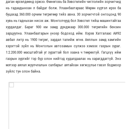
даган өрсөлдөөнд оржээ. Өмнөговь ба Хөвсгөлийн чиглэлийн зорчигчид
нь гадаадынхан л байдаг болж. Улаанбаатараас Мөрөн хүртэл ирэх ба
буцахад 360.000 орчим төгрөгөөр тийз авна. 30 зорчигчтой онгоцонд 90
хувь нь гадныхан нисэх аж. Монголчууд бол Хөвсгөл тийш машинтайгаа
хурдалдаг. Бараг 900 км замд дунджаар 300.000 төгрөгийн бензин
зарцуулна. Улаанбаатарын үнээр бодоход ийм. Хэрэв Хатгалаас АИ92
авбал литр нь 1900 төгрөг, зардал талийж өгнө. Аяллын замд хамгийн
хэрэгтэй зүйл нь Монголын автозамын сүлжээ хэмээх газрын зураг.
1:2.200.000 масштабтай уг зурагтай бол хаана ч төөрөхгүй. Гагцхүү ийм
газрын зургийг тэр бүр олон нийтэд худалдаалах нь харагддаггүй. Энэ
мэтээр аялал жуулчлалын салбарыг аятайхан хөгжүүлье гэвэл бодмоор
зүйлс тун олон байна.