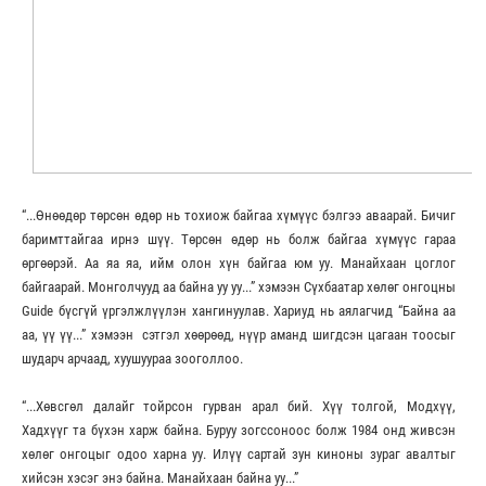
“...Өнөөдөр төрсөн өдөр нь тохиож байгаа хүмүүс бэлгээ аваарай. Бичиг
баримттайгаа ирнэ шүү. Төрсөн өдөр нь болж байгаа хүмүүс гараа
өргөөрэй. Аа яа яа, ийм олон хүн байгаа юм уу. Манайхаан цоглог
байгаарай. Монголчууд аа байна уу уу...” хэмээн Сүхбаатар хөлөг онгоцны
Guide бүсгүй үргэлжлүүлэн хангинуулав. Хариуд нь аялагчид “Байна аа
аа, үү үү...” хэмээн сэтгэл хөөрөөд, нүүр аманд шигдсэн цагаан тоосыг
шударч арчаад, хуушуураа зооголлоо.
“...Хөвсгөл далайг тойрсон гурван арал бий. Хүү толгой, Модхүү,
Хадхүүг та бүхэн харж байна. Буруу зогссоноос болж 1984 онд живсэн
хөлөг онгоцыг одоо харна уу. Илүү сартай зун киноны зураг авалтыг
хийсэн хэсэг энэ байна. Манайхаан байна уу...”