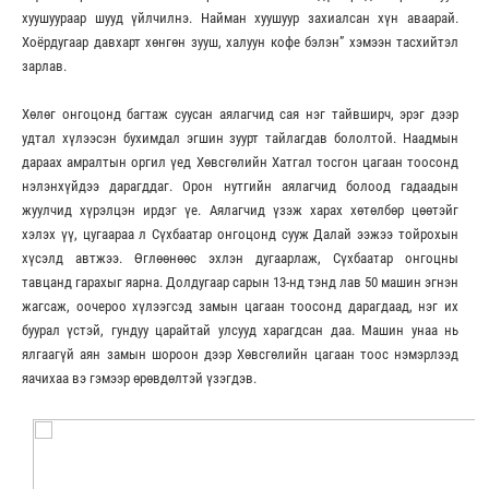
хуушуураар шууд үйлчилнэ. Найман хуушуур захиалсан хүн аваарай.
Хоёрдугаар давхарт хөнгөн зууш, халуун кофе бэлэн” хэмээн тасхийтэл
зарлав.
Хөлөг онгоцонд багтаж суусан аялагчид сая нэг тайвширч, эрэг дээр
удтал хүлээсэн бухимдал эгшин зуурт тайлагдав бололтой. Наадмын
дараах амралтын оргил үед Хөвсгөлийн Хатгал тосгон цагаан тоосонд
нэлэнхүйдээ дарагддаг. Орон нутгийн аялагчид болоод гадаадын
жуулчид хүрэлцэн ирдэг үе. Аялагчид үзэж харах хөтөлбөр цөөтэйг
хэлэх үү, цугаараа л Сүхбаатар онгоцонд сууж Далай ээжээ тойрохын
хүсэлд автжээ. Өглөөнөөс эхлэн дугаарлаж, Сүхбаатар онгоцны
тавцанд гарахыг яарна. Долдугаар сарын 13-нд тэнд лав 50 машин эгнэн
жагсаж, оочероо хүлээгсэд замын цагаан тоосонд дарагдаад, нэг их
буурал үстэй, гундуу царайтай улсууд харагдсан даа. Машин унаа нь
ялгаагүй аян замын шороон дээр Хөвсгөлийн цагаан тоос нэмэрлээд
яачихаа вэ гэмээр өрөвдөлтэй үзэгдэв.