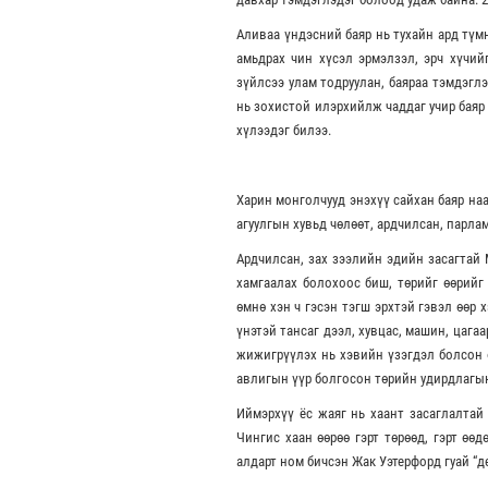
Аливаа үндэсний баяр нь тухайн ард түм
амьдрах чин хүсэл эрмэлзэл, эрч хүчий
зүйлсээ улам тодруулан, баяраа тэмдэглэ
нь зохистой илэрхийлж чаддаг учир баяр
хүлээдэг билээ.
Харин монголчууд энэхүү сайхан баяр на
агуулгын хувьд чөлөөт, ардчилсан, парла
Ардчилсан, зах зээлийн эдийн засагтай 
хамгаалах болохоос биш, төрийг өөрийг
өмнө хэн ч гэсэн тэгш эрхтэй гэвэл өөр 
үнэтэй тансаг дээл, хувцас, машин, цага
жижигрүүлэх нь хэвийн үзэгдэл болсон 
авлигын үүр болгосон төрийн удирдлагын 
Иймэрхүү ёс жаяг нь хаант засаглалтай
Чингис хаан өөрөө гэрт төрөөд, гэрт өө
алдарт ном бичсэн Жак Уэтерфорд гуай “д