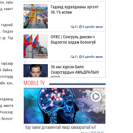
он, хувь
Гадаад худалдааны эргэлт
ид хаант
36.1% өслөө
, тэдний
0 |
9 цагийн өмнө
. Гэхдээ
ОУВС | Сонгууль дөхсөн ч
 уу. Тэр
бодлогоо алдаж болохгүй
0 |
9 цагийн өмнө
 гарсаар
36 нас хүрсэн Билл
й байна.
Скарсгардын АМЬДРАЛЫН
нголчууд
ҮЗЭЛ
MOBILE TV
айн хүн,
0 |
10 цагийн өмнө
ӨРНИЙН ЗУРХАЙ |
илдаанд
Жинлүүрийнхний бүтээлч
үд мөнгө
байдал нэмэгдэнэ
 Үнэхээр
0 |
12 цагийн өмнө
ж болохг
Хар тамхи допаминтай ямар хамааралтай вэ?
ӨГЛӨӨНИЙ МЭНД!
Бусад
| 2026-08-05