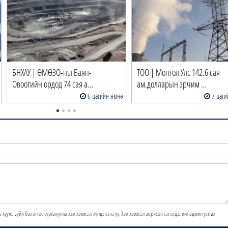
БНХАУ | ӨМӨЗО-ны Баян-
ТОО | Монгол Улс 142.6 сая
Овоогийн ордод 74 сая а…
ам.долларын эрчим …
6 цагийн өмнө
7 цаги
э хууль зүйн болон ёс суртахууны хэм хэмжээг хүндэтгэнэ үү. Хэм хэмжээг зөрчсөн сэтгэгдэлийг админ устгах