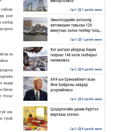
импортолжээ
н сайхан
0 |
7 цагийн өмнө
урь үнэт
Эмнэлгүүдийн зогсоолд
а хэлбэр
автомашин тавьсан 120
 догдлон
минутаас эхлэн төлбөр тооц…
0 |
7 цагийн өмнө
Хог шатаах үйлдвэр барих
айгаа нь
газраас 146 нэгж талбарыг
чөлөөлжээ
айна.
0 |
8 цагийн өмнө
 дээдлэн
 хуулийн
АНУ-ын Ерөнхийлөгч асан
йн өндөр
Жое Байдены хавдар
ээ басан
үсэрхийлжээ
ол Улсыг
0 |
8 цагийн өмнө
Цэцэрлэгийн цахим бүртгэл
сгүй юм.
маргааш эхэлнэ
ны тухай
0 |
8 цагийн өмнө