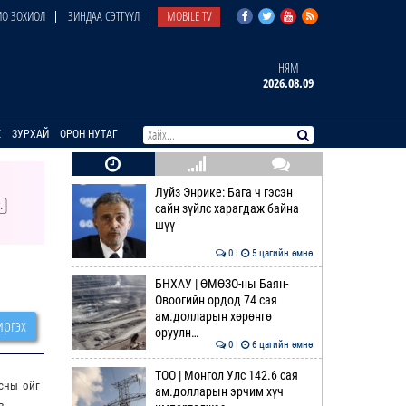
О ЗОХИОЛ
ЗИНДАА СЭТГҮҮЛ
MOBILE TV
НЯМ
2026.08.09
E
ЗУРХАЙ
ОРОН НУТАГ
Луйз Энрике: Бага ч гэсэн
сайн зүйлс харагдаж байна
шүү
0 |
5 цагийн өмнө
БНХАУ | ӨМӨЗО-ны Баян-
Овоогийн ордод 74 сая
ам.долларын хөрөнгө
ргэх
оруулн…
0 |
6 цагийн өмнө
ТОО | Монгол Улс 142.6 сая
сны ойг
ам.долларын эрчим хүч
в.