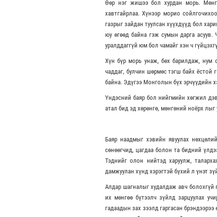
Өөр нэг жишээ бол хурдан морь. Мөнг
хавтгайрлаа. Хүнээр морио сойлгочихоо
газрыг зайдан туулсан хүүхдүүд бол хари
юу өгөөд байна гэж сумын дарга асуув.
уралддаггүй юм бол чамайг хэн ч гүйцэхгү
Хүн бүр морь унаж, бөх барилдаж, нум с
чаддаг, булчин шөрмөс тэгш байх ёстой г
байна. Эдүгээ Монголын бүх эрчүүдийн х
Үндэсний баяр бол нийгмийн хөгжил дэвш
атал бид эд хөрөнгө, мөнгөний ноёрх лыг
Баяр наадмыг хэвийн явуулах нөхцөлий
сөнөөгчид, цагдаа болон та бидний үлдээ
Тэднийг олон нийтэд харуулж, таларха
дамжуулан хүнд хэрэгтэй бүхий л үнэт зү
Алдар шагналыг худалдаж авч болохгүй 
их мөнгөө бүтээлч зүйлд зарцуулах учи
гадаадын зах зээлд гаргасан брэндээрээ 