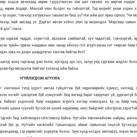
өөр зодож авчихаад өөрөө түрүүлчихсэн юм шиг гавьяаг нь өөртөө наадаг 
д, өөрөө Алдарт, Манлай уяач болдог нь гайхалтай. Тэр морийг унаж хорин 
н эр зориг, тэвчээр хатуужлын гавьяатан биш үү? Нэг ийм шог яриа гарчээ: “Чи 
 Чихэр, май амсаад үз. Даргыг явсан хойно уяач эр мориндоо “Маргааш сумын
й дээ” гэжээ.
ум харваж чаддаг, зоригтой, авхаалж самбаатай, хүч чадалтай, тэвчээртэй, 
эсэн эрийн гурван наадмын мөн чанар ийнхүү гол агуулгаасаа хэт төөрсөн баяр
эдэн хувь нь дээрх шаардлагыг хангаж байгаа бол?
илд ахиц гаргахад дэм болж, иргэдэд эрч хүч, залуу үед сургамж мэдлэг бол
 улам бүр өөгшүүлж байгааг хэлэхэд ийм байна.
ҮГҮЙЛЭГДСЭН АГУУЛГА
г хангахын тулд үүрэгт ажлаа гүйцэтгэж буй хөдөлмөрийн хүмүүс, хилчид, э
сэн хогийг цэвэрлэж буй хүмүүсийг бид яагаад бараг харуулахг үй, дурсахгүй б
ж байвал үндэсний баяр наадмын агуулга нэгээр нэмэгдэнэ. Ер нь баяр наа
йлийн цаана түүнийг бүтээсэн хүний хөдөлмөр, хөлс байдгийг ойлгуулах хэрэгтэй
гэдгийг бид нийгмээрээ ойлгомоор байна. Нутгийн зөвлөлийнхөн найраа, шагн
ртай бус уу. Нутгийн хөгжлийн түвшнээрээ, аймаг сумынхаа онцгой бүтээгдэ
өрсөлдөхөд тэр хөрөнгийг зориулж болно. Зуун хүнд ногдох эмчээрээ, эсвэл биз