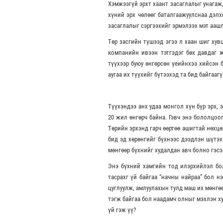
Хэмжээгүй эрхт хаант засаглалыг унагаж,
хүний эрх чөлөөг баталгаажуулснаа дэл
засаглалыг сэргээхийг эрмэлзэх мэт ааш
Төр засгийн түшээд эгээ л хаан шиг хув
компанийн ивээн тэтгэдэг бөх давдаг ж
түүхээр буюу өнгөрсөн үеийнхээ хийсэн б
аугаа их түүхийг бүтээхэд та бид байгаагү
Түүхэндээ анх удаа монгол хүн бүр эрх, 
20 жил өнгөрч байна. Гэвч энэ бололцоо
Төрийн эрхэнд гарч өөртөө ашигтай нөхцө
бид эд хөрөнгийг бүхнээс дээдлэн шүтэх
мөнгөөр бүхнийг худалдан авч болно гэс
Энэ бүхний хамгийн тод илэрхийлэл бол
тасрахг үй байгаа “начны найраа” бол н
цуглуулж, амлуулахын тулд маш их мөнгө
тэгж байгаа бол наадамч олныг мэхлэн ху
үй гэж үү?