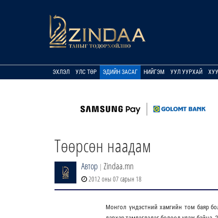
ЭХЛЭЛ
УЛС ТӨР
ЭДИЙН ЗАСАГ
НИЙГЭМ
УУЛ УУРХАЙ
ХУ
Төөрсөн наадам
Автор
Zindaa.mn
|
2012 оны 07 сарын 18
Монгол үндэстний хамгийн том баяр бо
давхар тэмдэглэдэг болоод удаж байна. 2