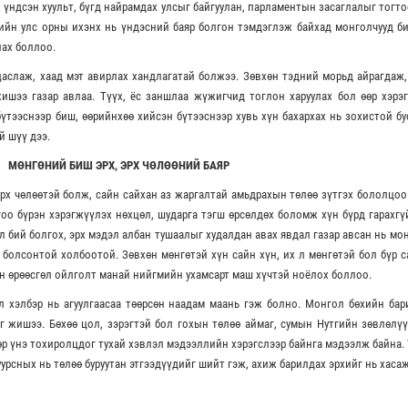
 үндсэн хуульт, бүгд найрамдах улсыг байгуулан, парламентын засаглалыг тогто
хийн улс орны ихэнх нь үндэсний баяр болгон тэмдэглэж байхад монголчууд б
лах боллоо.
цаслаж, хаад мэт авирлах хандлагатай болжээ. Зөвхөн тэдний морьд айрагдаж
ишээ газар авлаа. Түүх, ёс заншлаа жүжигчид тоглон харуулах бол өөр хэрэг
үтээснээр биш, өөрийнхөө хийсэн бүтээснээр хувь хүн бахархах нь зохистой бус
й шүү дээ.
МӨНГӨНИЙ БИШ ЭРХ, ЭРХ ЧӨЛӨӨНИЙ БАЯР
эрх чөлөөтэй болж, сайн сайхан аз жаргалтай амьдрахын төлөө зүтгэх бололцоо
гоо бүрэн хэрэгжүүлэх нөхцөл, шударга тэгш өрсөлдөх боломж хүн бүрд гарахгү
л бий болгох, эрх мэдэл албан тушаалыг худалдан авах явдал газар авсан нь мо
 болсонтой холбоотой. Зөвхөн мөнгөтэй хүн сайн хүн, их л мөнгөтэй бол бүр с
эн өрөөсгөл ойлголт манай нийгмийн ухамсарт маш хүчтэй ноёлох боллоо.
 хэлбэр нь агуулгаасаа төөрсөн наадам маань гэж болно. Монгол бөхийн бар
эг жишээ. Бөхөө цол, зэрэгтэй бол гохын төлөө аймаг, сумын Нутгийн зөвлөлү
өр үнэ тохиролцдог тухай хэвлэл мэдээллийн хэрэгслээр байнга мэдээлж байна.
урсных нь төлөө буруутан этгээдүүдийг шийт гэж, ахиж барилдах эрхийг нь хаса