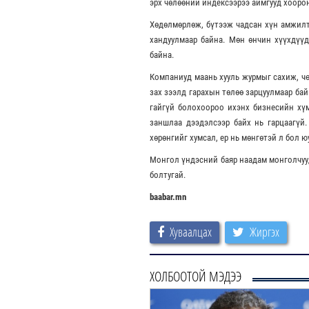
эрх чөлөөний индексээрээ аймгууд хооро
Хөдөлмөрлөж, бүтээж чадсан хүн амжилт
хандуулмаар байна. Мөн өнчин хүүхдүүд
байна.
Компаниуд маань хууль журмыг сахиж, чө
зах зээлд гарахын төлөө зарцуулмаар бай
гайгүй болохоороо ихэнх бизнесийн хүм
заншлаа дээдэлсээр байх нь гарцаагүй.
хөрөнгийг хумсал, ер нь мөнгөтэй л бол ю
Монгол үндэсний баяр наадам монголчууд
болтугай.
baabar.mn
Хуваалцах
Жиргэх
ХОЛБООТОЙ МЭДЭЭ