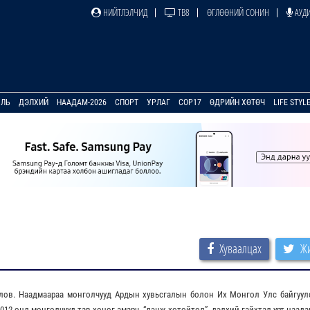
НИЙТЛЭЛЧИД
ТВ8
ӨГЛӨӨНИЙ СОНИН
АУДИ
УЛЬ
ДЭЛХИЙ
НААДАМ-2026
СПОРТ
УРЛАГ
COP17
ӨДРИЙН ХӨТӨЧ
LIFE STYL
Хуваалцах
Жи
лов. Наадмаараа монголчууд Ардын хувьсгалын болон Их Монгол Улс байгуул
012 онд монголчууд тав хоног амарч, “дэнж хотойтол”, дэлхий гайхтал урт наада