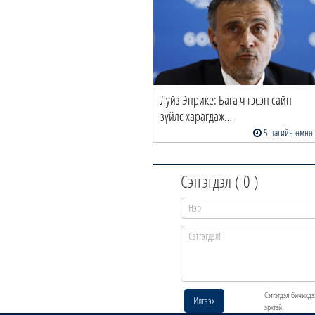
Луйз Энрике: Бага ч гэсэн сайн
зүйлс харагдаж…
5 цагийн өмнө
Сэтгэгдэл (
0
)
Сэтгэгдэл бичихдэ
Илгээх
эрхтэй.