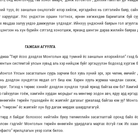
ний түүх, ёс заншлын онцлогийг илэр хийлж, иргэдийнх нь сэтгэлийн баяр, сай
г харуулдаг. Улс үндэстэн оршин тогтнох, өрнөн хөгжихдөө баримталж буй су
х явцдаа залуу үедээ дамжуулан үлдээдэг. Ийнхүү үндэсний баярын гол агуулга
 цэнгээн нь хүн бүрийн сэтгэлд хоногшиж, ярианд шингэн дараа жилийн баяраа
ГАЖСАН АГУУЛГА
адмаа “Төрт ёсоо дээдлэх Монголын ард түмний ёс заншлын илэрхийлэл” гээд б
ментын системтэй улсын хувьд аль хэр нийцэж буйг эргэцүүлэн бодоход хүргэж б
Монгол Улсын засаглалын суурь зарчим бол хувь хүний эрх, эрх чөлөө, өмчийг
 нь дээдлэн хүндэтгэх явдал огт биш юм. Харин хууль журмаа чандлан сахиж,
хэрэг. Тэгээд ч төрөөс хэнийг дээдлэн хүндлэх тухай яриад байгаа юм бэ? Хамги
ар гайхуулан гоёж, хамгийн хурдан морьдыг нь мөнгөөр зодон авч, ядуу ард иргэд
өнөөгийн төрийн түшээдийн ёс жаягийг дагахыг уриалаад байгаа юм уу? Монг
“төөрсөн” ёс жаягийг хүн бүр дагаж мөрдөх шаардлагагүй.
 төрд л байдаг болохоос нийтийн буюу төлөөллийн засаглалтай оронд байх ё
дөлсөн гэдгийг Монголын төрийн өнөөгийн удирдлага мартах ёсгүй гэж Их хаа
ефакто” ярилцлагын үеэр хэлж билээ.