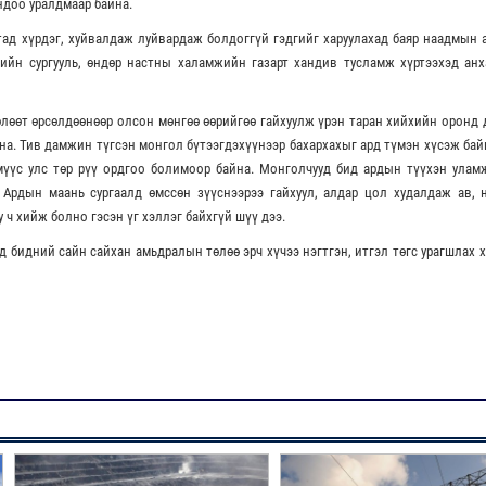
ндоо уралдмаар байна.
ад хүрдэг, хуйвалдаж луйвардаж болдоггүй гэдгийг харуулахад баяр наадмын 
ийн сургууль, өндөр настны халамжийн газарт хандив тусламж хүртээхэд анх
лөөт өрсөлдөөнөөр олсон мөнгөө өөрийгөө гайхуулж үрэн таран хийхийн оронд
на. Тив дамжин түгсэн монгол бүтээгдэхүүнээр бахархахыг ард түмэн хүсэж бай
үүс улс төр рүү ордгоо болимоор байна. Монголчууд бид ардын түүхэн уламж
 Ардын маань сургаалд өмссөн зүүснээрээ гайхуул, алдар цол худалдаж ав, 
у ч хийж болно гэсэн үг хэллэг байхгүй шүү дээ.
 бидний сайн сайхан амьдралын төлөө эрч хүчээ нэгтгэн, итгэл төгс урагшлах 