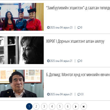
“Замбуутивийн эгшиглэн”-д саатсан төгөлд
|
2025 оны 04 сарын 23
0
ХӨРӨГ I Дорнын эгшиглэнт алтан аялгуу
|
2025 оны 04 сарын 21
0
Б.Догмид: Монгол хүнд нэг мөнхийн өвчи
|
2025 оны 04 сарын 21
33
1
2
3
4
5
6