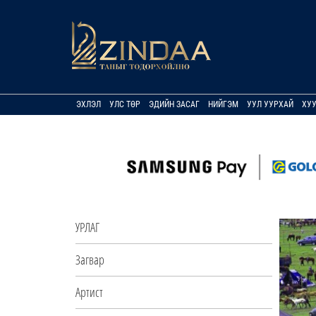
ЭХЛЭЛ
УЛС ТӨР
ЭДИЙН ЗАСАГ
НИЙГЭМ
УУЛ УУРХАЙ
ХУ
УРЛАГ
Загвар
Артист