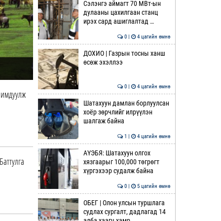
Сэлэнгэ аймагт 70 МВт-ын
дулааны цахилгаан станц
ирэх сард ашиглалтад …
0 |
4 цагийн өмнө
ДОХИО | Газрын тосны ханш
өсөж эхэллээ
0 |
4 цагийн өмнө
лимдуулж
Шатахуун дамлан борлуулсан
хоёр зөрчлийг илрүүлэн
шалгаж байна
1 |
4 цагийн өмнө
АҮЭБЯ: Шатахуун олгох
Баттулга
хязгаарыг 100,000 төгрөгт
хүргэхээр судалж байна
0 |
5 цагийн өмнө
ОБЕГ | Олон улсын туршлага
судлах сургалт, дадлагад 14
алба хаагч хамр…