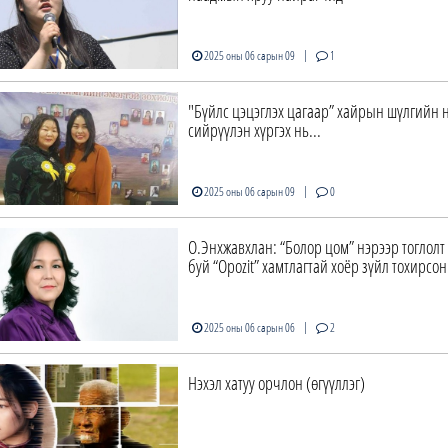
|
2025 оны 06 сарын 09
1
"Бүйлс цэцэглэх цагаар” хайрын шүлгийн 
сийрүүлэн хүргэх нь...
|
2025 оны 06 сарын 09
0
О.Энхжавхлан: “Болор цом” нэрээр тоглолт 
буй “Opozit” хамтлагтай хоёр зүйл тохирсон
|
2025 оны 06 сарын 06
2
Нэхэл хатуу орчлон (өгүүллэг)