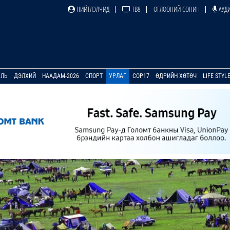
НИЙТЛЭЛЧИД
ТВ8
ӨГЛӨӨНИЙ СОНИН
АУДИ
УЛЬ
ДЭЛХИЙ
НААДАМ-2026
СПОРТ
УРЛАГ
COP17
ӨДРИЙН ХӨТӨЧ
LIFE STYL