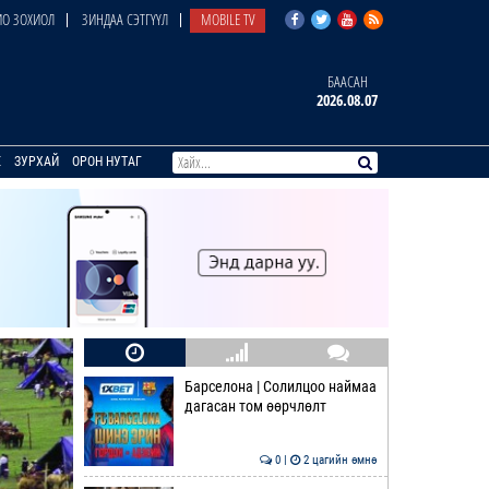
О ЗОХИОЛ
ЗИНДАА СЭТГҮҮЛ
MOBILE TV
БААСАН
2026.08.07
E
ЗУРХАЙ
ОРОН НУТАГ
Барселона | Солилцоо наймаа
дагасан том өөрчлөлт
0 |
2 цагийн өмнө