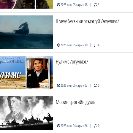
|
2025 оны 05 сарын 18
3
Шувуу бүхэн жиргэдэггүй /өгүүллэг/
|
2025 оны 05 сарын 10
4
Нулимс /өгүүллэг/
|
2025 оны 05 сарын 03
0
Морин цэргийн дууль
|
2025 оны 04 сарын 26
0