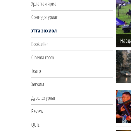
Урлагтай яриа
Сонгодог урлаг
Утга зохиол
Наад
Bookteller
Cinema room
Театр
Хөгжим
Дүрслэх урлаг
Review
QUIZ