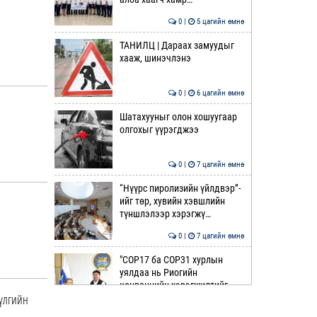
0 |
5 цагийн өмнө
ТАНИЛЦ | Дараах замуудыг
хааж, шинэчлэнэ
0 |
6 цагийн өмнө
Шатахууныг олон хошуугаар
олгохыг үүрэгджээ
0 |
7 цагийн өмнө
“Нүүрс пиролизийн үйлдвэр”-
ийг төр, хувийн хэвшлийн
түншлэлээр хэрэгжү…
0 |
7 цагийн өмнө
"COP17 ба COP31 хурлын
уялдаа нь Риогийн
конвенцийн хэрэгжилтийг
шүлгийн
ахиул…
0 |
7 цагийн өмнө