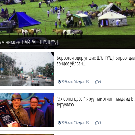
ам чимсэн НАЙРАГ, ШҮЛГҮҮД
Бороотой өдөр унших ШҮЛГҮҮД I Бороог да
зөндөө уйлсан...
|
2026 оны 06 сарын 15
9
“Эх орны цэрэг” яруу найргийн наадамд Б.
түрүүллээ
|
2026 оны 03 сарын 15
3