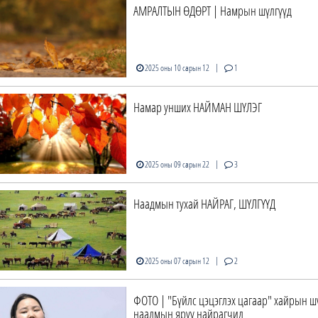
АМРАЛТЫН ӨДӨРТ | Намрын шүлгүүд
|
2025 оны 10 сарын 12
1
Намар унших НАЙМАН ШҮЛЭГ
|
2025 оны 09 сарын 22
3
Наадмын тухай НАЙРАГ, ШҮЛГҮҮД
|
2025 оны 07 сарын 12
2
ФОТО | "Бүйлс цэцэглэх цагаар" хайрын 
наадмын яруу найрагчид