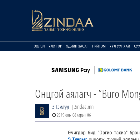
ЭХЛЭЛ
УЛС ТӨР
ЭДИЙН ЗАСАГ
НИЙГЭМ
УУЛ УУРХАЙ
ХУ
Онцгой аялагч - “Buro Mong
З.Тэмлүүн
Zindaa.mn
|
2019 оны 08 сарын 06
Өчигдөр бид "Оргио тахиа" брэн
Э.Туулыг
онцолж, түүний аяллын 