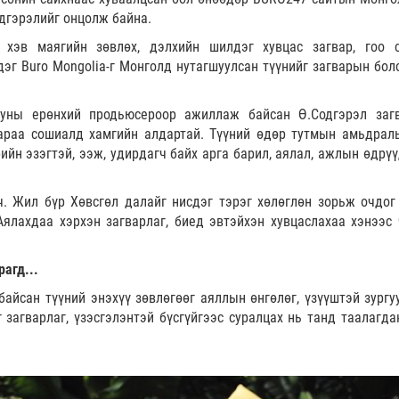
дгэрэлийг онцолж байна.
 хэв маягийн зөвлөх, дэлхийн шилдэг хувцас загвар, гоо с
эг Buro Mongolia-г Монголд нутагшуулсан түүнийг загварын бол
оуны ерөнхий продьюсероор ажиллаж байсан Ө.Содгэрэл загв
араа сошиалд хамгийн алдартай. Түүний өдөр тутмын амьдрал
рийн эзэгтэй, ээж, удирдагч байх арга барил, аялал, ажлын өдрү
. Жил бүр Хөвсгөл далайг нисдэг тэрэг хөлөглөн зорьж очдог
Аялахдаа хэрхэн загварлаг, биед эвтэйхэн хувцаслахаа хэнээс 
рагд...
айсан түүний энэхүү зөвлөгөөг аяллын өнгөлөг, үзүүштэй зургу
 загварлаг, үзэсгэлэнтэй бүсгүйгээс суралцах нь танд таалагда