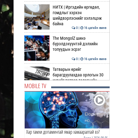
НИТХ | Иргэдийн өргөдөл,
гомдлыг хэрхэн
шийдвэрлэснийг хэлэлцэж
байна
0 |
16 цагийн өмнө
The MongolZ шинэ
бүрэлдэхүүнтэй дэлхийн
топуудын эсрэг
0 |
16 цагийн өмнө
Татварын өрийг
барагдуулахдаа орлогын 30
хувийг татвар төлөгчийн
MOBILE TV
мэдэл…
0 |
17 цагийн өмнө
“Туул усан цогцолбор”
төслийн I шатны ТЭЗҮ-ийг
боловсруулах ажил 90 ху…
0 |
17 цагийн өмнө
Хар тамхи допаминтай ямар хамааралтай вэ?
Нийслэлийн иргэдийн
Төлөөлөгчдийн Хурлын
Бусад
| 2026-08-05