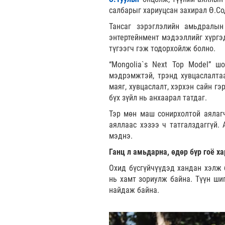
салбарыг хариуцсан захирал Ө.Со
Тансаг зэрэглэлийн амьдралын
энтертейнмент мэдээллийг хүргэд
түгээгч гэж тодорхойлж болно.
“Mongolia`s Next Top Model” ш
мэдрэмжтэй, трэнд хувцаслалта
маяг, хувцаслалт, хэрхэн сайн гэ
бүх зүйл нь анхаарал татдаг.
Тэр мөн маш сонирхолтой аялагч
аяллаас хэзээ ч татгалздаггүй. 
мэднэ.
Ганц л амьдарна, өдөр бүр гоё ха
Охид бүсгүйчүүдэд хандан хэлж б
нь хамт зориулж байна. Түүн шиг
найдаж байна.