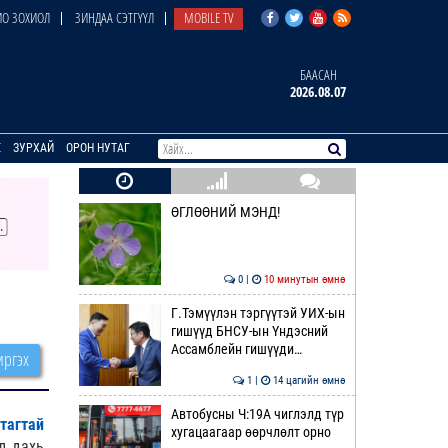
О ЗОХИОЛ
ЗИНДАА СЭТГҮҮЛ
MOBILE TV
БААСАН
2026.08.07
E
ЗУРХАЙ
ОРОН НУТАГ
ӨГЛӨӨНИЙ МЭНД!
0 |
10 минутын өмнө
Г.Тэмүүлэн тэргүүтэй УИХ-ын
гишүүд БНСУ-ын Үндэсний
Ассамблейн гишүүди…
ргэх
1 |
14 цагийн өмнө
Автобусны Ч:19А чиглэлд түр
тагтай
хугацаагаар өөрчлөлт орно
л дахь