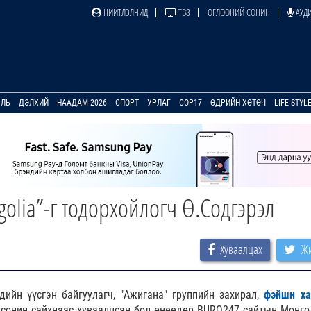
НИЙТЛЭЛЧИД
ТВ8
ӨГЛӨӨНИЙ СОНИН
АУДИ
УЛЬ
ДЭЛХИЙ
НААДАМ-2026
СПОРТ
УРЛАГ
COP17
ӨДРИЙН ХӨТӨЧ
LIFE STYL
olia”-г тодорхойлогч Ө.Содгэрэл
Хуваалцах
Жи
дийн үүсгэн байгуулагч, "Ажигана" группийн захирал,
фэйшн ха
сонин сайхнаас хуваалцсан бол өнөөдөр BURO247 сайтын Монго