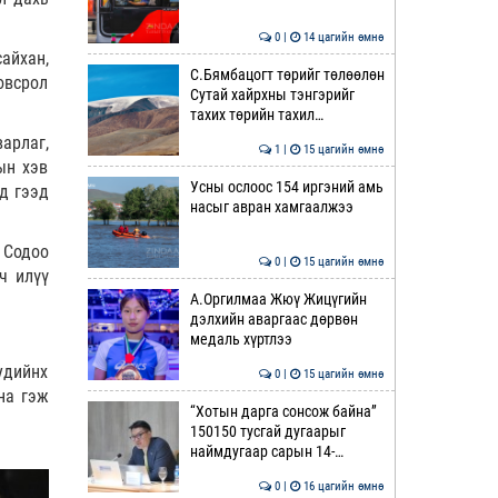
0 |
14 цагийн өмнө
айхан,
С.Бямбацогт төрийг төлөөлөн
овсрол
Сутай хайрхны тэнгэрийг
тахих төрийн тахил…
арлаг,
1 |
15 цагийн өмнө
ын хэв
Усны ослоос 154 иргэний амь
үд гээд
насыг авран хамгаалжээ
 Содоо
0 |
15 цагийн өмнө
ч илүү
А.Оргилмаа Жюү Жицүгийн
дэлхийн аваргаас дөрвөн
медаль хүртлээ
удийнх
0 |
15 цагийн өмнө
на гэж
“Хотын дарга сонсож байна”
150150 тусгай дугаарыг
наймдугаар сарын 14-…
0 |
16 цагийн өмнө