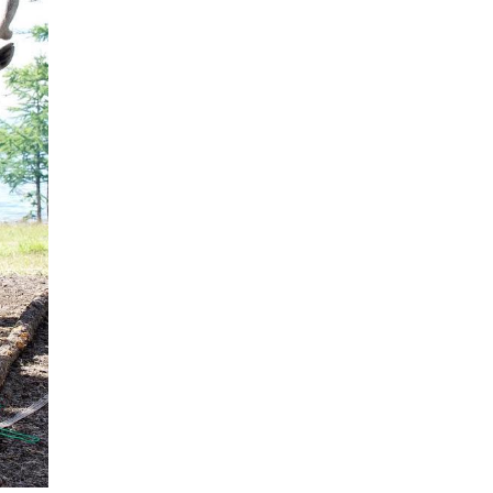
COP17
| 2026-07-28
1 |
22 цагийн өмнө
НИТХ-ын төлөөлөгчид COP17
бага хурлын бэлтгэл ажлын
талаар мэдээлэл со…
0 |
23 цагийн өмнө
Өнөөдөр ихэнх нутгаар хална
Нийслэлийн цэцэрлэгийн бүртгэл 8 дугаар сарын
10-наас э…
Боловсрол
| 2026-07-27
0 |
23 цагийн өмнө
ӨРНИЙН ЗУРХАЙ | Нумынхан
эрч хүчээр дүүрэн байна
0 |
2026-08-06
ӨГЛӨӨНИЙ МЭНД!
0 |
2026-08-06