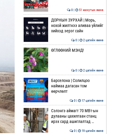
0 |
51 минутын өмнө
ДОРНЫН ЗУРХАЙ | Морь,
нохой жилтнээ аливаа үйлийг
хийхэд эерэг сайн
0 |
2 цагийн өмнө
ӨГЛӨӨНИЙ МЭНД!
0 |
2 цагийн өмнө
Барселона | Солилцоо
наймаа дагасан том
өөрчлөлт
0 |
17 цагийн өмнө
Сэлэнгэ аймагт 70 МВт-ын
дулааны цахилгаан станц
ирэх сард ашиглалтад …
0 |
19 цагийн өмнө