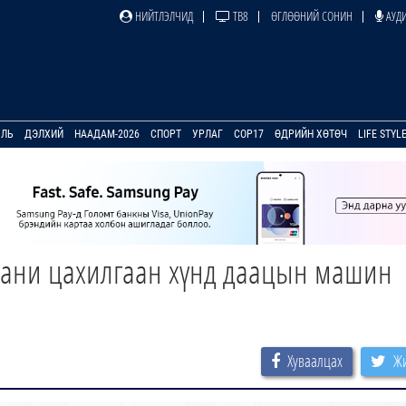
НИЙТЛЭЛЧИД
ТВ8
ӨГЛӨӨНИЙ СОНИН
АУДИ
УЛЬ
ДЭЛХИЙ
НААДАМ-2026
СПОРТ
УРЛАГ
COP17
ӨДРИЙН ХӨТӨЧ
LIFE STYL
ани цахилгаан хүнд даацын машин
Хуваалцах
Жи