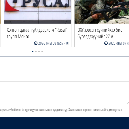
Хөнгөн цагаан үйлдвэрлэгч “Rusal”
ОХУ зэвсэгт хүчнийхээ бие
групп Монго…
бүрэлдэхүүнийг 27 м…
2026 оны 08 сарын 01
2026 оны 07 с
э хууль зүйн болон ёс суртахууны хэм хэмжээг хүндэтгэнэ үү. Хэм хэмжээг зөрчсөн сэтгэгдэлийг админ устгах