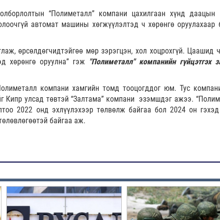
олборлолтын “Полиметалл” компани цахилгаан хүнд даацын
олоочгүй автомат машины хөгжүүлэлтэд ч хөрөнгө оруулахаар 
лаж, өрсөлдөгчидтэйгөө мөр зэрэгцэн, хол хоцрохгүй. Цаашид ч
эд хөрөнгө оруулна” гэж
"Полиметалл" компанийн гүйцэтгэх з
Полиметалл компани хамгийн томд тооцогддог юм. Тус компан
йг Кипр улсад төвтэй “Залтама” компани эзэмшдэг ажээ. “Полим
лтоо 2022 онд эхлүүлэхээр төлвөлж байгаа бол 2024 он гэхэд
төлөвлөгөөтэй байгаа аж.