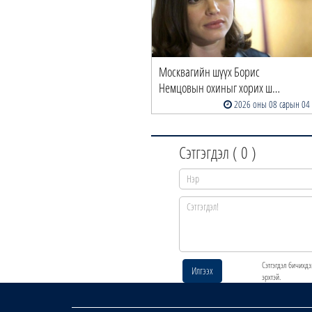
Москвагийн шүүх Борис
Немцовын охиныг хорих ш…
2026 оны 08 сарын 04
Сэтгэгдэл (
0
)
Сэтгэгдэл бичихдэ
Илгээх
эрхтэй.