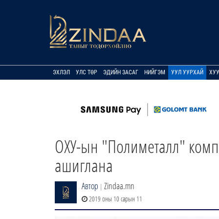
ЭХЛЭЛ
УЛС ТӨР
ЭДИЙН ЗАСАГ
НИЙГЭМ
УУЛ УУРХАЙ
ХУ
ОХУ-ын "Полиметалл" комп
ашиглана
Автор
Zindaa.mn
|
2019 оны 10 сарын 11