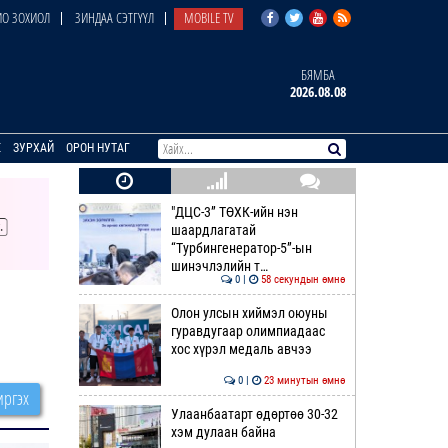
О ЗОХИОЛ
ЗИНДАА СЭТГҮҮЛ
MOBILE TV
БЯМБА
2026.08.08
E
ЗУРХАЙ
ОРОН НУТАГ
"ДЦС-3” ТӨХК-ийн нэн
шаардлагатай
“Турбингенератор-5”-ын
шинэчлэлийн т…
0 |
58 секундын өмнө
Олон улсын хиймэл оюуны
гуравдугаар олимпиадаас
хос хүрэл медаль авчээ
0 |
23 минутын өмнө
ргэх
Улаанбаатарт өдөртөө 30-32
хэм дулаан байна