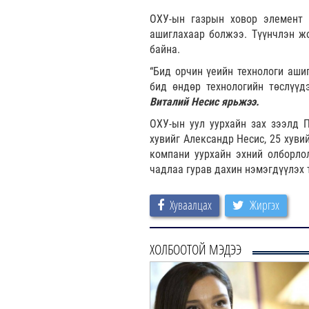
ОХУ-ын газрын ховор элемент 
ашиглахаар болжээ. Түүнчлэн ж
байна.
“Бид орчин үеийн технологи ашиг
бид өндөр технологийн төслүүд
Виталий Несис ярьжээ.
ОХУ-ын уул уурхайн зах зээлд 
хувийг Александр Несис, 25 хуви
компани уурхайн эхний олборло
чадлаа гурав дахин нэмэгдүүлэх 
Хуваалцах
Жиргэх
ХОЛБООТОЙ МЭДЭЭ