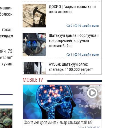
ДОХИО | Газрын тосны ханш
 машин
өсөж эхэллээ
болсон
0 |
19 цагийн өмнө
 гэсэн
ахирал
Шатахуун дамлан борлуулсан
хоёр зөрчлийг илрүүлэн
шалгаж байна
ийн 75
1 |
19 цагийн өмнө
еталл”
 хүчин
АҮЭБЯ: Шатахуун олгох
хязгаарыг 100,000 төгрөгт
хүргэхээр судалж байна
MOBILE TV
0 |
20 цагийн өмнө
ОБЕГ | Олон улсын туршлага
судлах сургалт, дадлагад 14
алба хаагч хамр…
0 |
21 цагийн өмнө
Хар тамхи допаминтай ямар хамааралтай вэ?
ТАНИЛЦ | Дараах замуудыг
хааж, шинэчлэнэ
Бусад
| 2026-08-05