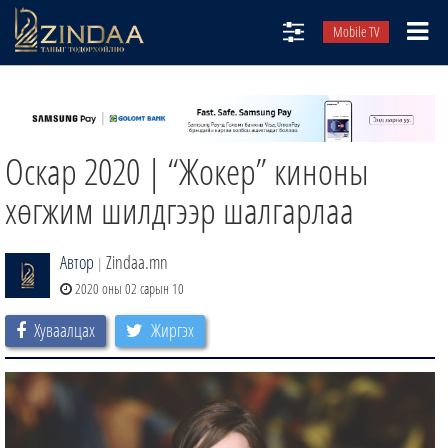
Mobile TV
НИЙТЛЭЛЧИД
ТВ8
Оскар 2020 | “Жокер” киноны
ӨГЛӨӨНИЙ СОНИН
АУДИО ЗОХИОЛ
хөгжим шилдгээр шалгарлаа
ЗИНДАА СЭТГҮҮЛ
Автор
Zindaa.mn
|
2020 оны 02 сарын 10
Хуваалцах
Жиргэх