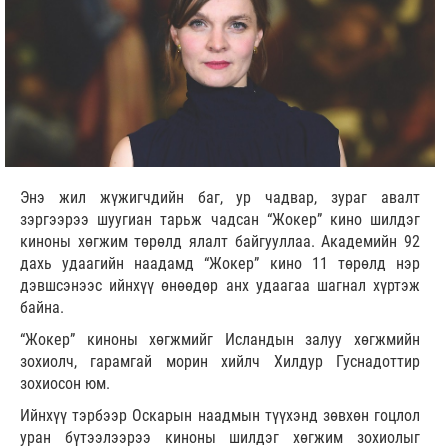
Энэ жил жүжигчдийн баг, ур чадвар, зураг авалт
зэргээрээ шуугиан тарьж чадсан “Жокер” кино шилдэг
киноны хөгжим төрөлд ялалт байгууллаа. Академийн 92
дахь удаагийн наадамд “Жокер” кино 11 төрөлд нэр
дэвшсэнээс ийнхүү өнөөдөр анх удаагаа шагнал хүртэж
байна.
“Жокер” киноны хөгжмийг Исландын залуу хөгжмийн
зохиолч, гарамгай морин хийлч Хилдур Гуснадоттир
зохиосон юм.
Ийнхүү тэрбээр Оскарын наадмын түүхэнд зөвхөн гоцлол
уран бүтээлээрээ киноны шилдэг хөгжим зохиолыг