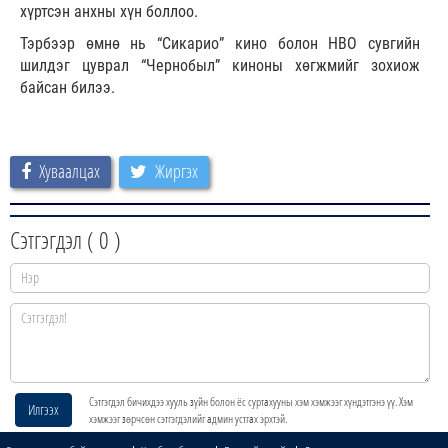
хүртсэн анхны хүн боллоо.
Тэрбээр өмнө нь “Сикарио” кино болон HBO сувгийн
шилдэг цуврал “Чернобыл” киноны хөгжмийг зохиож
байсан билээ.
Хуваалцах
Жиргэх
Сэтгэгдэл (
0
)
Сэтгэгдэл бичихдээ хууль зүйн болон ёс суртахууны хэм хэмжээг хүндэтгэнэ үү. Хэм
Илгээх
хэмжээг зөрчсөн сэтгэгдэлийг админ устгах эрхтэй.