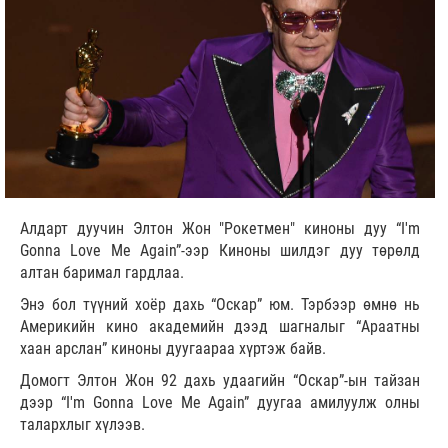
Алдарт дуучин Элтон Жон "Рокетмен" киноны дуу “I'm
Gonna Love Me Again”-ээр Киноны шилдэг дуу төрөлд
алтан баримал гардлаа.
Энэ бол түүний хоёр дахь “Оскар” юм. Тэрбээр өмнө нь
Америкийн кино академийн дээд шагналыг “Араатны
хаан арслан” киноны дуугаараа хүртэж байв.
Домогт Элтон Жон 92 дахь удаагийн “Оскар”-ын тайзан
дээр “I'm Gonna Love Me Again” дуугаа амилуулж олны
талархлыг хүлээв.