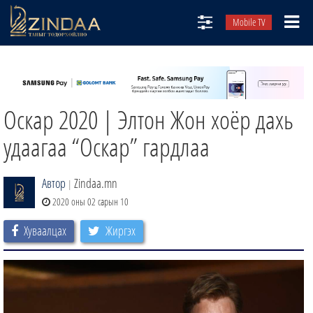
Mobile TV
НИЙТЛЭЛЧИД
ТВ8
Оскар 2020 | Элтон Жон хоёр дахь
ӨГЛӨӨНИЙ СОНИН
АУДИО ЗОХИОЛ
удаагаа “Оскар” гардлаа
ЗИНДАА СЭТГҮҮЛ
Автор
Zindaa.mn
|
2020 оны 02 сарын 10
Хуваалцах
Жиргэх