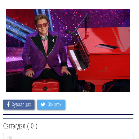
Хуваалцах
Жиргэх
Сэтгэгдэл (
0
)