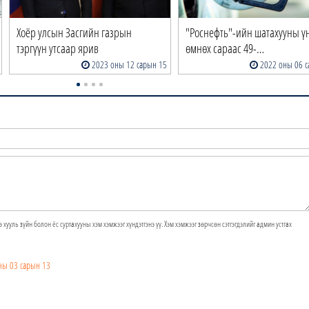
Хоёр улсын Засгийн газрын
"Роснефть"-ийн шатахууны ү
тэргүүн утсаар ярив
өмнөх сараас 49-…
2023 оны 12 сарын 15
2022 оны 06 с
э хууль зүйн болон ёс суртахууны хэм хэмжээг хүндэтгэнэ үү. Хэм хэмжээг зөрчсөн сэтгэгдэлийг админ устгах
ны 03 сарын 13