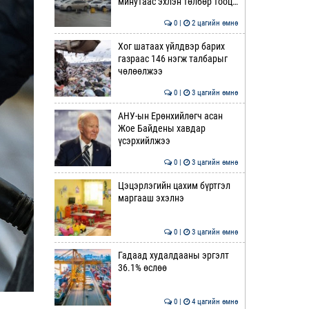
минутаас эхлэн төлбөр тооц…
0 |
2 цагийн өмнө
Хог шатаах үйлдвэр барих
газраас 146 нэгж талбарыг
чөлөөлжээ
0 |
3 цагийн өмнө
АНУ-ын Ерөнхийлөгч асан
Жое Байдены хавдар
үсэрхийлжээ
0 |
3 цагийн өмнө
Цэцэрлэгийн цахим бүртгэл
маргааш эхэлнэ
0 |
3 цагийн өмнө
Гадаад худалдааны эргэлт
36.1% өслөө
0 |
4 цагийн өмнө