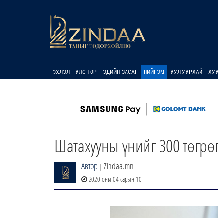
ЭХЛЭЛ
УЛС ТӨР
ЭДИЙН ЗАСАГ
НИЙГЭМ
УУЛ УУРХАЙ
ХУ
Шатахууны үнийг 300 төгрө
Автор
Zindaa.mn
|
2020 оны 04 сарын 10