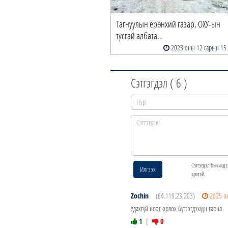
Тагнуулын ерөнхий газар, ОХУ-ын
тусгай албата…
2023 оны 12 сарын 15
Сэтгэгдэл (
6
)
Сэтгэгдэл бичихдэ
Илгээх
эрхтэй.
Zochin
(64.119.23.203)
2025 о
Удахгүй нефт орлох бүтээгдэхүүн гарна
1
|
0