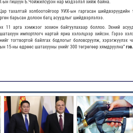
Х-ын гишүүн Б.Чойжилсүрэн нар мэдээлэл хийж байна.
ар тахалтай холбоотойгоор УИХ-ын гаргасан шийдвэрүүдийн 
өргөн барьсан долоон багц асуудлыг шийдвэрлэлээ.
х 11 арга хэмжээг зохион байгуулахаар боллоо. Эхний асуу
атахуун импортлогч нартай яриа хэлэлцээр хийсэн. Гэрээ хэл
ийг тогтвортой байлгах бодлогыг боловсруулж, хэрэгжүүлэх ч
ын 15-ны өдрөөс шатахууны үнийг 300 төгрөгөөр хямдруулна”
гэв