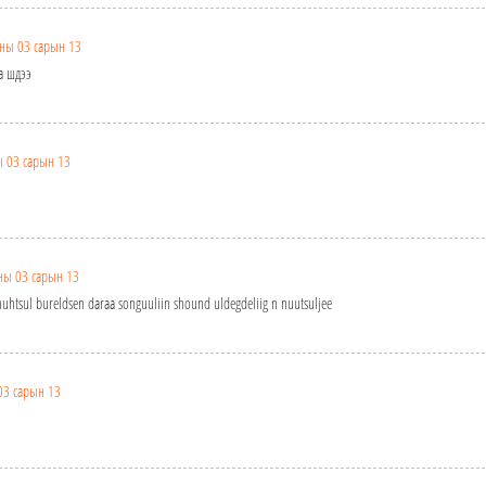
ны 03 сарын 13
а шдээ
 03 сарын 13
ны 03 сарын 13
uhtsul bureldsen daraa songuuliin shound uldegdeliig n nuutsuljee
03 сарын 13