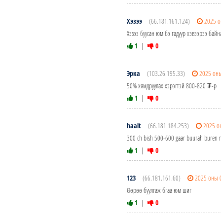
Хэзээ
(66.181.161.124)
2025 о
Хэзээ буусан юм бэ гадуур хэвээрээ байн
1
|
0
Эрка
(103.26.195.33)
2025 оны
50% хямдруулах хэрэгтэй 800-820 ₮-р
1
|
0
haalt
(66.181.184.253)
2025 о
300 ch bish 500-600 gaar buurah buren n
1
|
0
123
(66.181.161.60)
2025 оны 
Өөрөө буулгаж бгаа юм шиг
1
|
0