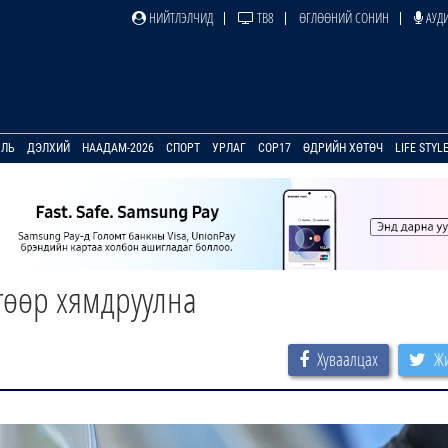
НИЙТЛЭЛЧИД
ТВ8
ӨГЛӨӨНИЙ СОНИН
АУДИ
УЛЬ
ДЭЛХИЙ
НААДАМ-2026
СПОРТ
УРЛАГ
COP17
ӨДРИЙН ХӨТӨЧ
LIFE STYL
гөөр хямдруулна
Хуваалцах
Жи