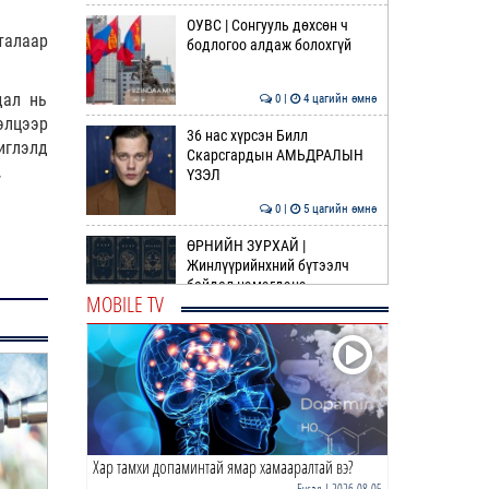
ОУВС | Сонгууль дөхсөн ч
талаар
бодлогоо алдаж болохгүй
дал нь
0 |
4 цагийн өмнө
элцээр
36 нас хүрсэн Билл
иглэлд
Скарсгардын АМЬДРАЛЫН
.
ҮЗЭЛ
0 |
5 цагийн өмнө
ӨРНИЙН ЗУРХАЙ |
Жинлүүрийнхний бүтээлч
байдал нэмэгдэнэ
MOBILE TV
0 |
7 цагийн өмнө
ӨГЛӨӨНИЙ МЭНД!
0 |
7 цагийн өмнө
Хар тамхи допаминтай ямар хамааралтай вэ?
Газрын тосны агуулахууд
эхнээсээ ашиглалтад ороход
Бусад
| 2026-08-05