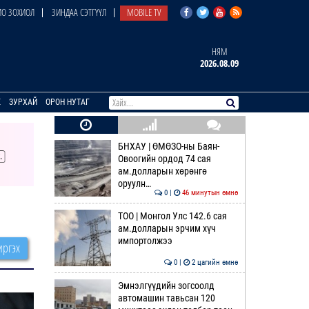
О ЗОХИОЛ
ЗИНДАА СЭТГҮҮЛ
MOBILE TV
НЯМ
2026.08.09
E
ЗУРХАЙ
ОРОН НУТАГ
БНХАУ | ӨМӨЗО-ны Баян-
Овоогийн ордод 74 сая
ам.долларын хөрөнгө
оруулн…
0 |
46 минутын өмнө
ТОО | Монгол Улс 142.6 сая
ам.долларын эрчим хүч
импортолжээ
ргэх
0 |
2 цагийн өмнө
Эмнэлгүүдийн зогсоолд
автомашин тавьсан 120