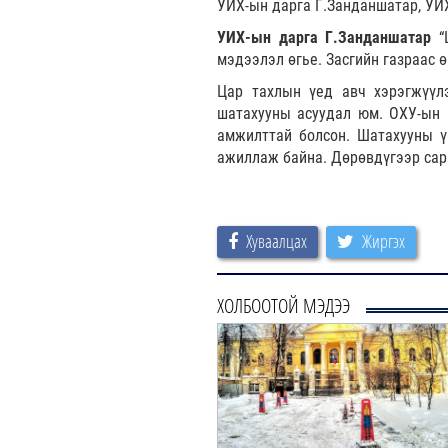
УИХ-ын дарга Г.Занданшатар, УИ
УИХ-ын дарга Г.Занданшатар
“Ц
мэдээлэл өгье. Засгийн газраас 
Цар тахлын үед авч хэрэгжүүлэ
шатахууны асуудал юм. ОХУ-ын ш
амжилттай болсон. Шатахууны үн
ажиллаж байна. Дөрөвдүгээр сар
Хуваалцах
Жиргэх
ХОЛБООТОЙ МЭДЭЭ