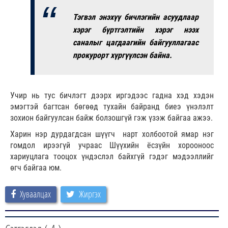
Тэгвэл энэхүү бичлэгийн асуудлаар
хэрэг бүртгэлтийн хэрэг нээх
саналыг цагдаагийн байгууллагаас
прокурорт хүргүүлсэн байна.
Учир нь тус бичлэгт дээрх иргэдээс гадна хэд хэдэн
эмэгтэй багтсан бөгөөд тухайн байранд биеэ үнэлэлт
зохион байгуулсан байж болзошгүй гэж үзэж байгаа ажээ.
Харин нэр дурдагдсан шүүгч нарт холбоотой ямар нэг
гомдол ирээгүй учраас Шүүхийн ёсзүйн хорооноос
хариуцлага тооцох үндэслэл байхгүй гэдэг мэдээллийг
өгч байгаа юм.
Хуваалцах
Жиргэх