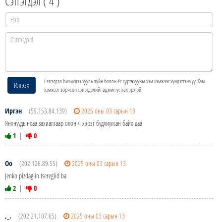
Сэтгэгдэл (
4
)
Сэтгэгдэл бичихдээ хууль зүйн болон ёс суртахууны хэм хэмжээг хүндэтгэнэ үү. Хэм
Илгээх
хэмжээг зөрчсөн сэтгэгдэлийг админ устгах эрхтэй.
Иргэн
(59.153.84.139)
2025 оны 03 сарын 13
Янхнуудынхаа захиалгаар олон ч хэрэг будлиулсан байх даа
1
|
0
Oo
(202.126.89.55)
2025 оны 03 сарын 13
Jenko pizdagiin tseregiid ba
2
|
0
,_.
(202.21.107.65)
2025 оны 03 сарын 13