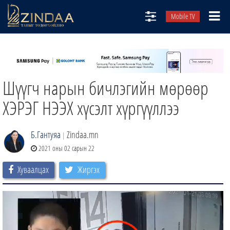
Mobile TV
НИЙТЛЭЛЧИД
ТВ8
Шүүгч нарын бичлэгийн мөрөөр
ӨГЛӨӨНИЙ СОНИН
АУДИО ЗОХИОЛ
ХЭРЭГ НЭЭХ хүсэлт хүргүүллээ
ЗИНДАА СЭТГҮҮЛ
Б.Гантуяа
Zindaa.mn
|
2021 оны 02 сарын 22
Хуваалцах
Жиргэх