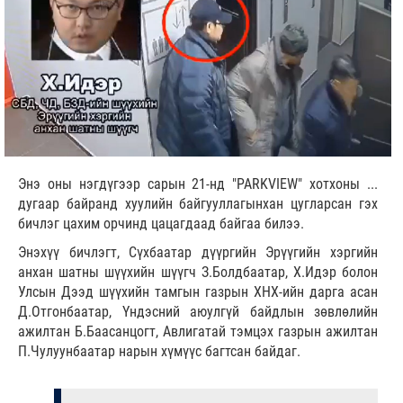
Энэ оны нэгдүгээр сарын 21-нд "PARKVIEW" хотхоны ...
дугаар байранд хуулийн байгууллагынхан цугларсан гэх
бичлэг цахим орчинд цацагдаад байгаа билээ.
Энэхүү бичлэгт, Сүхбаатар дүүргийн Эрүүгийн хэргийн
анхан шатны шүүхийн шүүгч З.Болдбаатар, Х.Идэр болон
Улсын Дээд шүүхийн тамгын газрын ХНХ-ийн дарга асан
Д.Отгонбаатар, Үндэсний аюулгүй байдлын зөвлөлийн
ажилтан Б.Баасанцогт, Авлигатай тэмцэх газрын ажилтан
П.Чулуунбаатар нарын хүмүүс багтсан байдаг.