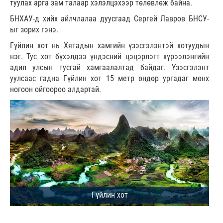
туулах арга зам талаар хэлэлцэхээр төлөвлөж байна.
БНХАУ-д хийх айлчлалаа дуусгаад Сергей Лавров БНСУ-
ыг зорих гэнэ.
Гүйлин хот нь Хятадын хамгийн үзэсгэлэнтэй хотуудын
нэг. Тус хот бүхэлдээ үндэсний цэцэрлэгт хүрээлэнгийн
адил улсын тусгай хамгаалалтад байдаг. Үзэсгэлэнт
уулсаас гадна Гүйлин хот 15 метр өндөр ургадаг мөнх
ногоон ойгоороо алдартай.