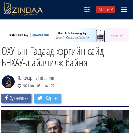
Mobile TV
НИЙТЛЭЛЧИД
ТВ8
ОХУ-ын Гадаад хэргийн сайд
ӨГЛӨӨНИЙ СОНИН
АУДИО ЗОХИОЛ
БНХАУ-д айлчилж байна
ЗИНДАА СЭТГҮҮЛ
Я.Болор
Zindaa.mn
|
2021 оны 03 сарын 22
Хуваалцах
Жиргэх