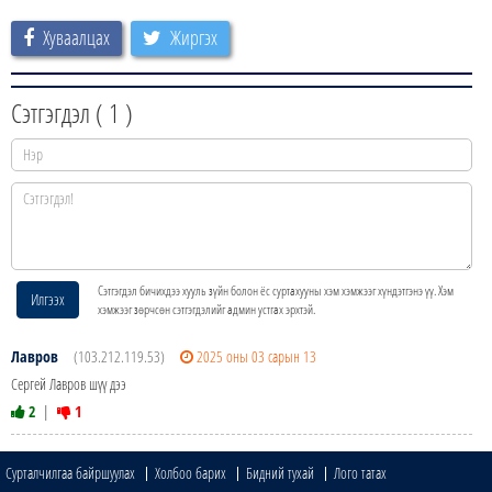
Хуваалцах
Жиргэх
Сэтгэгдэл (
1
)
Сэтгэгдэл бичихдээ хууль зүйн болон ёс суртахууны хэм хэмжээг хүндэтгэнэ үү. Хэм
Илгээх
хэмжээг зөрчсөн сэтгэгдэлийг админ устгах эрхтэй.
Лавров
(103.212.119.53)
2025 оны 03 сарын 13
Сергей Лавров шүү дээ
2
|
1
Сурталчилгаа байршуулах
Холбоо барих
Бидний тухай
Лого татах