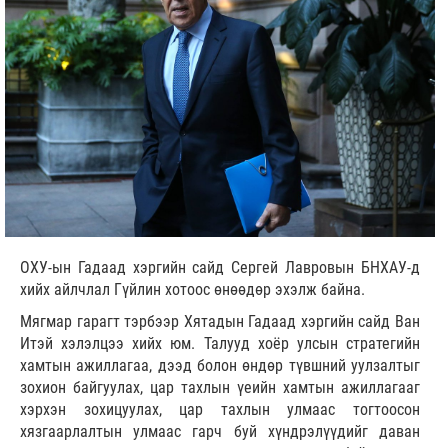
ОХУ-ын Гадаад хэргийн сайд Сергей Лавровын БНХАУ-д
хийх айлчлал Гүйлин хотоос өнөөдөр эхэлж байна.
Мягмар гарагт тэрбээр Хятадын Гадаад хэргийн сайд Ван
Итэй хэлэлцээ хийх юм. Талууд хоёр улсын стратегийн
хамтын ажиллагаа, дээд болон өндөр түвшний уулзалтыг
зохион байгуулах, цар тахлын үеийн хамтын ажиллагааг
хэрхэн зохицуулах, цар тахлын улмаас тогтоосон
хязгаарлалтын улмаас гарч буй хүндрэлүүдийг даван