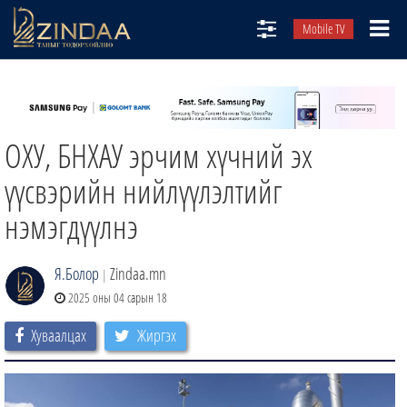
Mobile TV
НИЙТЛЭЛЧИД
ТВ8
ОХУ, БНХАУ эрчим хүчний эх
ӨГЛӨӨНИЙ СОНИН
АУДИО ЗОХИОЛ
үүсвэрийн нийлүүлэлтийг
ЗИНДАА СЭТГҮҮЛ
нэмэгдүүлнэ
Я.Болор
Zindaa.mn
|
2025 оны 04 сарын 18
Хуваалцах
Жиргэх