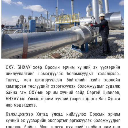
ОХУ, БНХАУ хоёр Оросын эрчим хүчний эх үүсвэрийн
нийлүүлэлтийг нэмэгдүүлэх боломжуудыг хэлэлцжээ.
Талууд мөн шингэрүүлсэн байгалийн хийн хоолойн
хамтарсан төслүүдийг хэрэгжүүлэх боломжуудыг судалж
байна гэж ОХУ-ын эрчим хүчний сайд Сергей Цивилев,
БНХАУ-ын Улсын эрчим хүчний газрын дарга Ван Хунжи
нар мэдэгджээ.
Хэлэлцээгээр Хятад улсад нийлүүлэх Оросын эрчим
хүчний эх үүсвэрийн экспортыг өргөжүүлэх боломжуудыг
хөндсөн байна. Мөн талууд нүүрсний салбарт хамтран