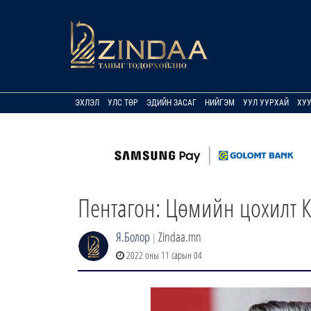
ЭХЛЭЛ
УЛС ТӨР
ЭДИЙН ЗАСАГ
НИЙГЭМ
УУЛ УУРХАЙ
ХУ
Пентагон: Цөмийн цохилт К
Я.Болор
Zindaa.mn
|
2022 оны 11 сарын 04