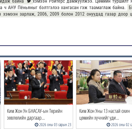
найдаж байна
хэмээн Ройтерс дамжуулжээ. Цөмийн туршилт 
аа ч АНУ Пёньяныг бэлтгэлээ хангасан гэж таамаглаж байна.
Б
н хэмээн зарлаж, 2006, 2009 болон 2012 онуудад газар доор 
Ким Жон Ун БНАСАУ-ын Төрийн
Ким Жон Уны 13 настай охин
зөвлөлийн даргаар…
цөмийн хүчнийг уди…
2026 оны 03 сарын 23
2026 оны 02 с