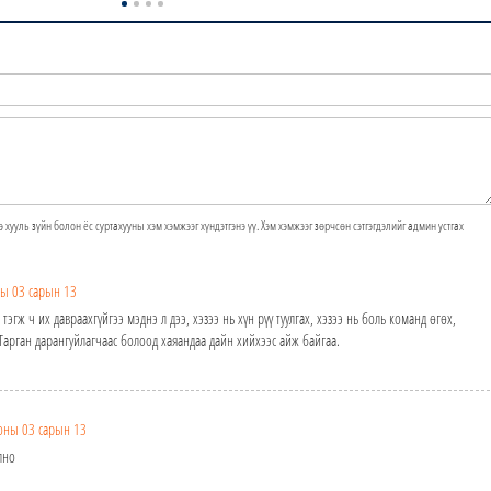
э хууль зүйн болон ёс суртахууны хэм хэмжээг хүндэтгэнэ үү. Хэм хэмжээг зөрчсөн сэтгэгдэлийг админ устгах
ы 03 сарын 13
тэгж ч их давраахгүйгээ мэднэ л дээ, хэзээ нь хүн рүү туулгах, хэзээ нь боль команд өгөх,
 Тарган дарангуйлагчаас болоод хаяандаа дайн хийхээс айж байгаа.
оны 03 сарын 13
лно