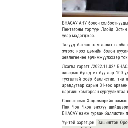
БНАСАУ АНУ болон холбоотнуудын
Пентагоны тэргүүн Ллойд Остин
үеэр мэдэгджээ.
Талууд батлан хамгаалах салба
зүгээс ирэх цөмийн болон пуужи
зөвлөгөөнөө эрчимжүүлэхээр тох
Лхагва гарагт /2022.11.02/ БНА
завсрын бүсэд их буугаар 100 у
тусгалтай хоёр баллистик, тив 
аравдугаар сарын 31-ээс арваннэ
цэргийн хамтарсан сургуулилтаа т
Солонгосын Хөдөлмөрийн намын 
Пак Чон Чхон энэхүү шийдвэрий
БНАСАУ нэмж гурван баллистик п
Үүнтэй зэрэгцэн
Вашингтон Оро