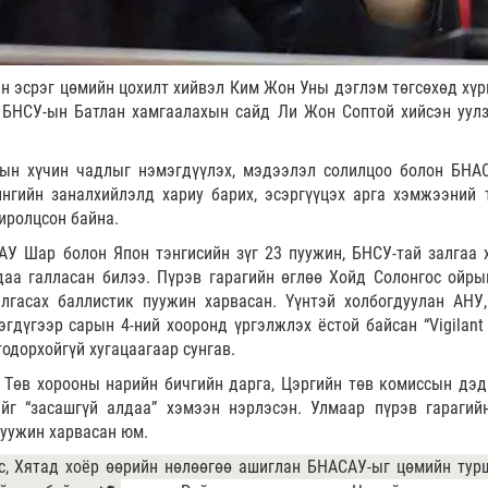
 эсрэг цөмийн цохилт хийвэл Ким Жон Уны дэглэм төгсөхөд хүр
 БНСУ-ын Батлан хамгаалахын сайд Ли Жон Соптой хийсэн уул
рын хүчин чадлыг нэмэгдүүлэх, мэдээлэл солилцоо болон БНА
нгийн заналхийлэлд хариу барих, эсэргүүцэх арга хэмжээний 
иролцсон байна.
САУ Шар болон Япон тэнгисийн зүг 23 пуужин, БНСУ-тай залгаа 
даа галласан билээ. Пүрэв гарагийн өглөө Хойд Солонгос ойры
алгасах баллистик пуужин харвасан. Үүнтэй холбогдуулан АНУ
гдүгээр сарын 4-ний хооронд үргэлжлэх ёстой байсан “Vigilant 
одорхойгүй хугацаагаар сунгав.
Төв хорооны нарийн бичгийн дарга, Цэргийн төв комиссын дэд
г “засашгүй алдаа” хэмээн нэрлэсэн. Улмаар пүрэв гарагий
уужин харвасан юм.
с, Хятад хоёр өөрийн нөлөөгөө ашиглан БНАСАУ-ыг цөмийн тур