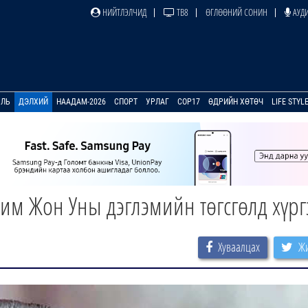
НИЙТЛЭЛЧИД
ТВ8
ӨГЛӨӨНИЙ СОНИН
АУДИ
УЛЬ
ДЭЛХИЙ
НААДАМ-2026
СПОРТ
УРЛАГ
COP17
ӨДРИЙН ХӨТӨЧ
LIFE STYL
им Жон Уны дэглэмийн төгсгөлд хүрг
Хуваалцах
Жи