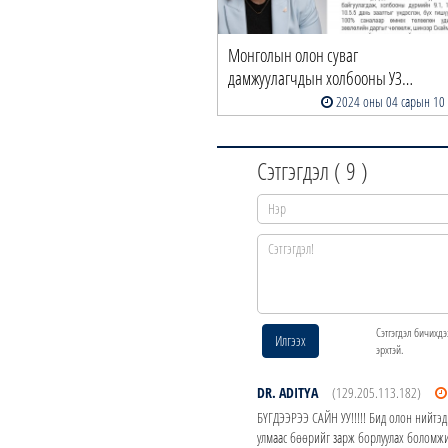
Монголын олон суваг
дамжуулагчдын холбооны УЗ…
2024 оны 04 сарын 10
Сэтгэгдэл (
9
)
Сэтгэгдэл бичихдэ
Илгээх
эрхтэй.
DR. ADITYA
(129.205.113.182)
БҮГДЭЭРЭЭ САЙН УУ!!!!! Бид олон нийтэд
улмаас бөөрийг зарж борлуулах боломжи