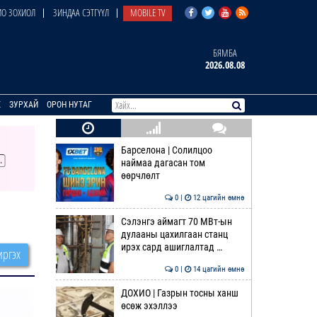
О ЗОХИОЛ
ЗИНДАА СЭТГҮҮЛ
MOBILE TV
БЯМБА
2026.08.08
E
ЗУРХАЙ
ОРОН НУТАГ
Барселона | Солилцоо
наймаа дагасан том
өөрчлөлт
0 |
12 цагийн өмнө
Сэлэнгэ аймагт 70 МВт-ын
дулааны цахилгаан станц
ирэх сард ашиглалтад …
ргэх
0 |
14 цагийн өмнө
ДОХИО | Газрын тосны ханш
өсөж эхэллээ