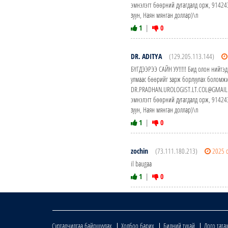
эмнэлэгт бөөрний дутагдалд орж, 914
зуун, Наян мянган доллар)\n
1
|
0
DR. ADITYA
(129.205.113.144)
БҮГДЭЭРЭЭ САЙН УУ!!!!! Бид олон нийтэд
улмаас бөөрийг зарж борлуулах боломжи
DR.PRADHAN.UROLOGIST.LT.COL@GMAIL.CO
эмнэлэгт бөөрний дутагдалд орж, 914
зуун, Наян мянган доллар)\n
1
|
0
zochin
(73.111.180.213)
2025 
il baugaa
1
|
0
Сурталчилгаа байршуулах
Холбоо барих
Бидний тухай
Лого тата