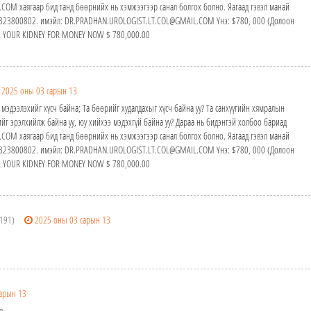
M хаягаар бид танд бөөрнийх нь хэмжээгээр санал болгох болно. Яагаад гэвэл манай
24323800802. имэйл: DR.PRADHAN.UROLOGIST.LT.COL@GMAIL.COM Yнэ: $780, 000 (Долоон
ELL YOUR KIDNEY FOR MONEY NOW $ 780,000.00
2025 оны 03 сарын 13
 мэдээлэхийг хүсч байна; Та бөөрийг худалдахыг хүсч байна уу? Та санхүүгийн хямралын
йг эрэлхийлж байна уу, юу хийхээ мэдэхгүй байна уу? Дараа нь бидэнтэй холбоо бариад
M хаягаар бид танд бөөрнийх нь хэмжээгээр санал болгох болно. Яагаад гэвэл манай
24323800802. имэйл: DR.PRADHAN.UROLOGIST.LT.COL@GMAIL.COM Yнэ: $780, 000 (Долоон
ELL YOUR KIDNEY FOR MONEY NOW $ 780,000.00
.191)
2025 оны 03 сарын 13
арын 13
e