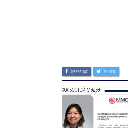
Хуваалцах
Жиргэх
ХОЛБООТОЙ МЭДЭЭ