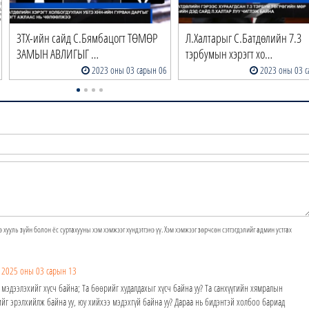
ЗТХ-ийн сайд С.Бямбацогт ТӨМӨР
Л.Халтарыг С.Батдөлийн 7.3
ЗАМЫН АВЛИГЫГ …
тэрбумын хэрэгт хо…
2023 оны 03 сарын 06
2023 оны 03 с
э хууль зүйн болон ёс суртахууны хэм хэмжээг хүндэтгэнэ үү. Хэм хэмжээг зөрчсөн сэтгэгдэлийг админ устгах
2025 оны 03 сарын 13
 мэдээлэхийг хүсч байна; Та бөөрийг худалдахыг хүсч байна уу? Та санхүүгийн хямралын
йг эрэлхийлж байна уу, юу хийхээ мэдэхгүй байна уу? Дараа нь бидэнтэй холбоо бариад