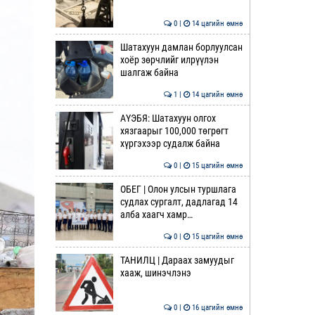
0 |
14 цагийн өмнө
Шатахуун дамлан борлуулсан
хоёр зөрчлийг илрүүлэн
шалгаж байна
1 |
14 цагийн өмнө
АҮЭБЯ: Шатахуун олгох
хязгаарыг 100,000 төгрөгт
хүргэхээр судалж байна
0 |
15 цагийн өмнө
ОБЕГ | Олон улсын туршлага
судлах сургалт, дадлагад 14
алба хаагч хамр…
0 |
15 цагийн өмнө
ТАНИЛЦ | Дараах замуудыг
хааж, шинэчлэнэ
0 |
16 цагийн өмнө