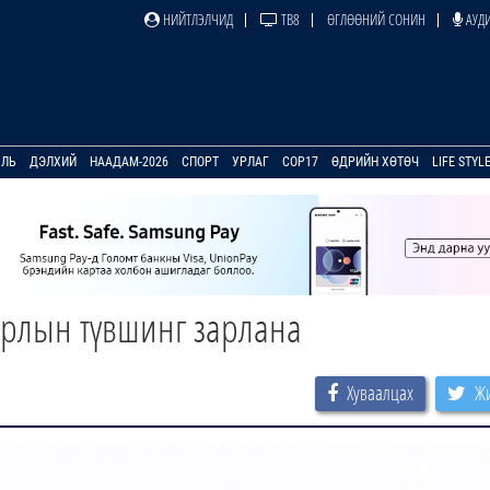
НИЙТЛЭЛЧИД
ТВ8
ӨГЛӨӨНИЙ СОНИН
АУДИ
УЛЬ
ДЭЛХИЙ
НААДАМ-2026
СПОРТ
УРЛАГ
COP17
ӨДРИЙН ХӨТӨЧ
LIFE STYL
урлын түвшинг зарлана
Хуваалцах
Жи