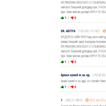
DR.PRADHAN.UROLOGIST.LT.COL@GMAIL.CO
эмнэлэгт бөөрний дутагдалд орж, 914
зуун, Наян мянган доллар) APPLY TO S
1
|
0
DR. ADITYA
(129.205.113.182)
БҮГДЭЭРЭЭ САЙН УУ!!!!! Бид олон нийтэд
улмаас бөөрийг зарж борлуулах боломжи
DR.PRADHAN.UROLOGIST.LT.COL@GMAIL.CO
эмнэлэгт бөөрний дутагдалд орж, 914
зуун, Наян мянган доллар) APPLY TO S
1
|
0
Арван хүний ес нь яд
(192.82.83
Арван хүний ес нь ядуу, нэг хулгайч баян
1
|
0
1
(202.21.108.5)
2025 оны 03 с
3sayiig iim blgana gedeg bas l avyas shuu t