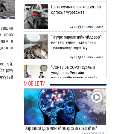
Шатахууныг олон хошуугаар
олгохыг үүрэгджээ
түвшин
0 |
17 цагийн өмнө
у орох
“Нүүрс пиролизийн үйлдвэр”-
улам л
ийг төр, хувийн хэвшлийн
далдан
түншлэлээр хэрэгжү…
0 |
17 цагийн өмнө
эгтэй.
"COP17 ба COP31 хурлын
агцхүү
уялдаа нь Риогийн
лүүтэй
конвенцийн хэрэгжилтийг
MOBILE TV
ахиул…
0 |
17 цагийн өмнө
Монгол төрийн парадокс нь
шатахуун
0 |
18 цагийн өмнө
Хар тамхи допаминтай ямар хамааралтай вэ?
Б.Пүрэвдагва: Найман
салбарын 103 үйлчилгээний
Бусад
| 2026-08-05