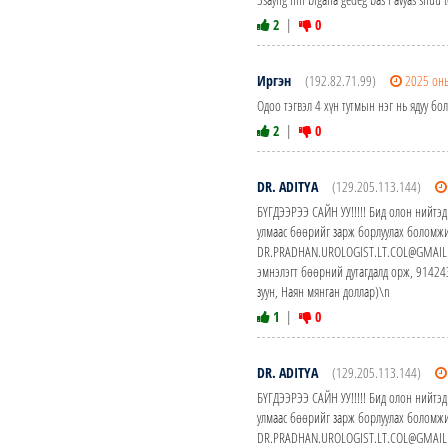
2
|
0
Иргэн
(192.82.71.99)
2025 он
Одоо тэгвэл 4 хүн тутмын нэг нь ядуу б
2
|
0
DR. ADITYA
(129.205.113.144)
БҮГДЭЭРЭЭ САЙН УУ!!!!! Бид олон нийтэд
улмаас бөөрийг зарж борлуулах боломжи
DR.PRADHAN.UROLOGIST.LT.COL@GMAIL.CO
эмнэлэгт бөөрний дутагдалд орж, 914
зуун, Наян мянган доллар)\n
1
|
0
DR. ADITYA
(129.205.113.144)
БҮГДЭЭРЭЭ САЙН УУ!!!!! Бид олон нийтэд
улмаас бөөрийг зарж борлуулах боломжи
DR.PRADHAN.UROLOGIST.LT.COL@GMAIL.CO