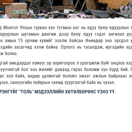
д Монгол Улсын гурван хүн тутмын нэг нь ядуу буюу ядуурлын 
 ядуурлын шугамын дөнгөж дээр буюу ядуу гэдэг ангилал ру
үн амын 15 орчим хувийг эзэлж байсан Өнөөдөр энэ эрсдэл 
 эдийн засагчид хэлж байна. Орлого нь тасалдаж, иргэдийн ху
рж болно.
тай амьдардаг хүмүүс эр зоригоороо л урагшилж буйг онцлох хэр
үүсчихгүй бол энэ жилийг даваад гарах боломж хүн бүрд бий. Г
ас хол байх, өндөр цалинтай боловч эмзэг ажлын байрнаас и
зэх, санхүүгийн луйврын схемд хууртахгүй байх нь чухал.
ЭНГҮЙГ "ТОЛЬ" МЭДЭЭЛЛИЙН ХӨТӨЛБӨРӨӨС ҮЗНЭ ҮҮ.