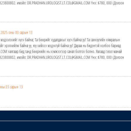
24323800802. имэйл: DR.PRADHAN.UROLOGIST.LT.COL@GMAIL.COM Yнэ: $780, 000 (Долоон
2025 оны 03 сарын 13
 мэдээлэхийг хүсч байна; Та бөөрийг худалдахыг хүсч байна уу? Та санхүүгийн хямралын
йг эрэлхийлж байна уу, юу хийхээ мэдэхгүй байна уу? Дараа нь бидэнтэй холбоо бариад
M хаягаар бид танд бөөрнийх нь хэмжээгээр санал болгох болно. Яагаад гэвэл манай
24323800802. имэйл: DR.PRADHAN.UROLOGIST.LT.COL@GMAIL.COM Yнэ: $780, 000 (Долоон
оны 03 сарын 13
х