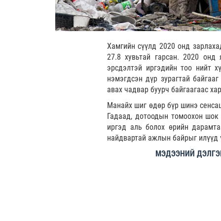
Хамгийн сүүлд 2020 онд зарлаха
27.8 хувьтай гарсан. 2020 онд
эрсдэлтэй иргэдийн тоо нийт х
нэмэгдсэн дүр зурагтай байгааг
авах чадвар буурч байгаагаас ха
Манайх шиг өдөр бүр шинэ сенсац
Гадаад, дотоодын томоохон шок 
иргэд аль болох өрийн дарамта
найдвартай ажлын байрыг илүүд ү
МЭДЭЭНИЙ ДЭЛГЭР