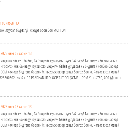
ы 03 сарын 13
олсон ядуурал буурахгүй ихэсдэг орон бол МОНГОЛ
2025 оны 03 сарын 13
 мэдээлэхийг хүсч байна; Та бөөрийг худалдахыг хүсч байна уу? Та санхүүгийн хямралын
йг эрэлхийлж байна уу, юу хийхээ мэдэхгүй байна уу? Дараа нь бидэнтэй холбоо бариад
M хаягаар бид танд бөөрнийх нь хэмжээгээр санал болгох болно. Яагаад гэвэл манай
24323800802. имэйл: DR.PRADHAN.UROLOGIST.LT.COL@GMAIL.COM Yнэ: $780, 000 (Долоон
2025 оны 03 сарын 13
 мэдээлэхийг хүсч байна; Та бөөрийг худалдахыг хүсч байна уу? Та санхүүгийн хямралын
йг эрэлхийлж байна уу, юу хийхээ мэдэхгүй байна уу? Дараа нь бидэнтэй холбоо бариад
M хаягаар бид танд бөөрнийх нь хэмжээгээр санал болгох болно. Яагаад гэвэл манай