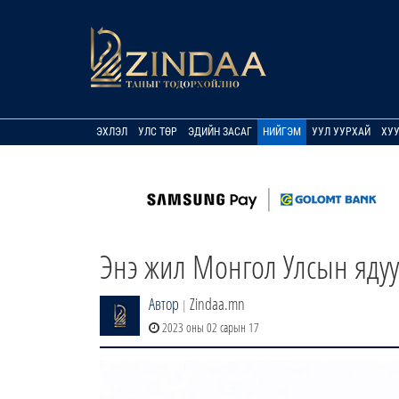
ЭХЛЭЛ
УЛС ТӨР
ЭДИЙН ЗАСАГ
НИЙГЭМ
УУЛ УУРХАЙ
ХУ
Энэ жил Монгол Улсын яду
Автор
Zindaa.mn
|
2023 оны 02 сарын 17