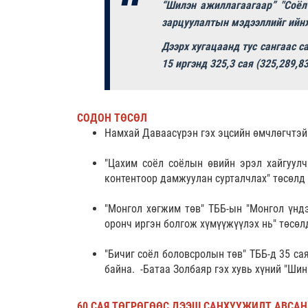
“Шилэн ажиллагаагаар” "Соёл 
зарцуулалтын мэдээллийг ийнх
Дээрх хугацаанд тус сангаас с
15 иргэнд 325,3 сая (325,289,8
СОДОН ТӨСӨЛ
Намхай Даваасүрэн гэх эцсийн өмчлөгчтэй 
"Цахим соёл соёлын өвийн эрэл хайгуулч
контентоор дамжуулан сурталчлах" төсөлд 
"Монгол хөгжим төв" ТББ-ын "Монгол үндэ
оронч иргэн болгож хүмүүжүүлэх нь" төсөл
"Бичиг соёл боловсролын төв" ТББ-д 35 са
байна. -Батаа Золбаяр гэх хувь хүний "Шин
60 САЯ ТӨГРӨГӨӨС ДЭЭШ САНХҮҮЖИЛТ АВСАН