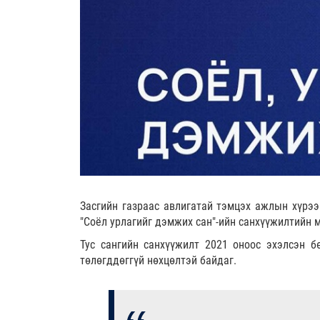
Засгийн газраас авлигатай тэмцэх ажлын хүрэ
"Соёл урлагийг дэмжих сан"-ийн санхүүжилтийн 
Тус сангийн санхүүжилт 2021 оноос эхэлсэн б
төлөгддөггүй нөхцөлтэй байдаг.