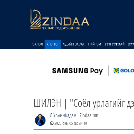
ЭХЛЭЛ
УЛС ТӨР
ЭДИЙН ЗАСАГ
НИЙГЭМ
УУЛ УУРХАЙ
ХУ
ШИЛЭН | "Соёл урлагийг дэ
Д.Үржинбадам
Zindaa.mn
|
2023 оны 05 сарын 10