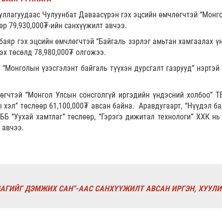
ууллагуудаас Чулуунбат Даваасүрэн гэх эцсийн өмчлөгчтэй “Мон
өр 79,930,000₮-ийн санхүүжилт авчээ.
баяр гэх эцсийн өмчлөгчтэй “Байгаль зэрлэг амьтан хамгаалах 
эх төсөлд 78,980,000₮ олгожээ.
“Монголын үзэсгэлэнт байгаль түүхэн дурсгалт газрууд” нэртэй
өгчтэй “Монгол Улсын сонсголгүй иргэдийн үндэсний холбоо” ТБ
 хэл” төслөөр 61,100,000₮ авсан байна. Аравдугаарт, “Нүүдэл ба
Б “Уухай хамтлаг” төслөөр, “Гэрэгэ дижитал технологи” ХХК нь
 авчээ.
РЛАГИЙГ ДЭМЖИХ САН"-ААС САНХҮҮЖИЛТ АВСАН ИРГЭН, ХУУЛ