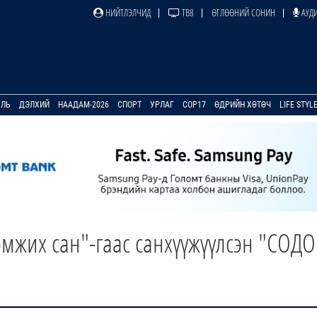
НИЙТЛЭЛЧИД
ТВ8
ӨГЛӨӨНИЙ СОНИН
АУДИ
УЛЬ
ДЭЛХИЙ
НААДАМ-2026
СПОРТ
УРЛАГ
COP17
ӨДРИЙН ХӨТӨЧ
LIFE STYL
мжих сан"-гаас санхүүжүүлсэн "СОД