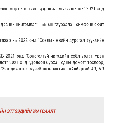
голын маркетингийн судалгааны ассоциаци” 2021 онд
үндэсний нийгэмлэг” ТББ-ын “Хүрээлэн симфони сюит
 газар нь 2022 онд “Соёлын өвийн дурсгал хүүхдийн
Б 2021 онд “Сонсголгүй иргэдийн соёл урлаг, уран
лет” 2021 онд “Долоон бурхан одны домог” төслөөр,
 “Зэв дижитал музей интерактив тайлбартай AR, VR
ИЙН ЭТГЭЭДИЙН ЖАГСААЛТ