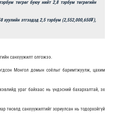
тэрбум төгрөг буюу нийт 2,8 тэрбум төгрөгийн
 хуулийн этгээдэд 2,5 тэрбум (2,552,000,650₮),
өгийн санхүүжилт олгожээ.
богдсон Монгол домын соёлыг баримтжуулж, цахим
эвлийд ураг байхаас нь үндэсний бахархалтай, эх
мар төсөлд санхүүжилтийг зориулсан нь тодорхойгүй