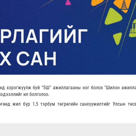
энд хэрэгжүүлж буй "5Ш" ажиллагааны нэг болох "Шилэн ажилл
мэдээллийг ил болголоо.
өгөөд жил бүр 1,5 тэрбум төгрөгийн санхүүжилтийг Улсын төсв