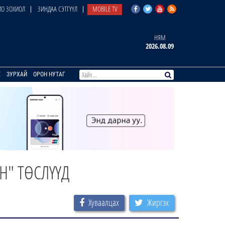
О ЗОХИОЛ
ЗИНДАА СЭТГҮҮЛ
MOBILE TV
НЯМ
2026.08.09
E
ЗУРХАЙ
ОРОН НУТАГ
ОН" ТӨСЛҮҮД
Хуваалцах
Жиргэх