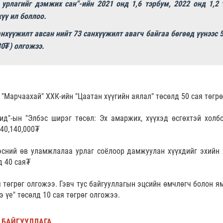
урлагийг дэмжих сан"-ийн 2021 онд 1,6 тэрбум, 2022 онд 1,2 
үү ил боллоо.
анхүүжилт авсан нийт 73 санхүүжилт авагч байгаа бөгөөд үүнээс 58
30₮) олгожээ.
"Марчаахай" ХХК-ийн "Цаатан хүүгийн аялал" төсөлд 50 сая төгр
ид"-ын "Элбэс ширэг төсөл: Эх амаржих, хүүхэд өсгөхтэй хол
40,140,000₮
сний өв уламжлалаа урлаг соёлоор дамжуулан хүүхдийг эхийн х
д 40 сая₮
я төгрөг олгожээ. Гэвч тус байгууллагын эцсийн өмчлөгч болон я
э үе" төсөлд 10 сая төгрөг олгожээ.
 БАЙГУУЛЛАГА