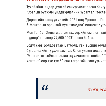
Тухайлбал, өндөр дүнтэй санхүүжилт авсан байг
"Соёлын бүтээлч үйлдвэрлэлийн зураглал" төслө
Дараагийн санхүүжилтийг 2021 онд Уртнасан Ган
& Монголын орон зай мультимедиа” контент бүтэ
Мөн Ганбат Хишигжаргал гэх эцсийн өмчлөгчтэй 
нүдээр” төслөөр 77,500,000₮ авсан байна.
Есдүгээрт Болдбаатар Батболд гэх эцсийн өмчл
бүтээлчдийн түүхэн замнал, Олон улсын дохионы
“Монголын соёлын аялал жуулчлалын холбоо” ТБ
контент”-оор тус тус 60 сая төгрөгийн санхүүжилт
"СОЁЛ, У