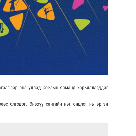
агаа"-аар энэ удаад Соёлын яаманд харьяалагддаг
өөс олгодог. Энэхүү сангийн нэг онцлог нь эргэн