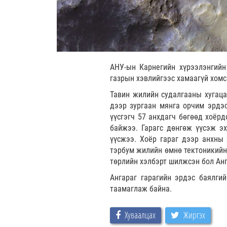
АНУ-ын Карнегийн хүрээлэнгийн
газрын хэвлийгээс хамаагүй хомс
Тавин жилийн судалгааны хугаца
дээр зургаан мянга орчим эрдэс
үүсгэгч 57 анхдагч бөгөөд хоёр
байжээ. Гарагс дөнгөж үүсэж э
үүсжээ. Хоёр гараг дээр анхны 
тэрбум жилийн өмнө тектоникийн
төрлийн хэлбэрт шилжсэн бол Анг
Ангараг гарагийн эрдэс баялги
таамаглаж байна.
Хуваалцах
Жиргэх