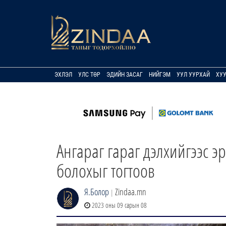
ЭХЛЭЛ
УЛС ТӨР
ЭДИЙН ЗАСАГ
НИЙГЭМ
УУЛ УУРХАЙ
ХУ
Ангараг гараг дэлхийгээс э
болохыг тогтоов
Я.Болор
Zindaa.mn
|
2023 оны 09 сарын 08