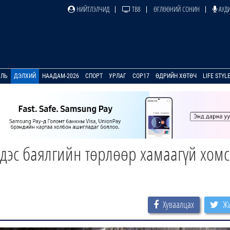
НИЙТЛЭЛЧИД
ТВ8
ӨГЛӨӨНИЙ СОНИН
АУДИ
УЛЬ
ДЭЛХИЙ
НААДАМ-2026
СПОРТ
УРЛАГ
COP17
ӨДРИЙН ХӨТӨЧ
LIFE STYL
рдэс баялгийн төрлөөр хамаагүй хомс
Хуваалцах
Жи