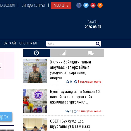
О ЗОХИОЛ
ЗИНДАА СЭТГҮҮЛ
MOBILE TV
БААСАН
2026.08.07
E
ЗУРХАЙ
ОРОН НУТАГ
Хилчин байлдагч галын
аюулаас нэг өрх айлыг
урьдчилан сэргийлж,
аварчэ…
0 |
3 секундын өмнө
Буянт суманд алга болсон 10
настай охиныг эрэн хайх
ажиллагаа үргэлжил…
0 |
13 минутын өмнө
ргэх
ОБЕГ | Бүх сумд цас,
шуурганы үед зам нээх