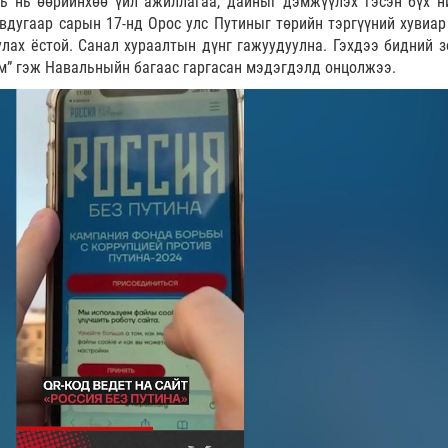
ь нь өөрийнхөө үйл ажиллагаа, дайныг дэмжүүлэх гэсэн бүх н
вдугаар сарын 17-нд Орос улс Путиныг төрийн тэргүүний хувиар
улах ёстой. Санал хураалтын дүнг гажуудуулна. Гэхдээ бидний з
юм” гэж Навальныйн багаас гаргасан мэдэгдэлд онцолжээ.