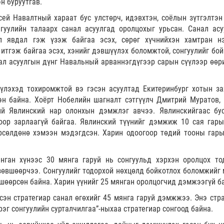
н буруутгав.
ей Навалтный хараат бус улстөрч, идэвхтэн, соёлын зүтгэлтэн
гуулийн талаарх санал асуулгад оролцохыг урьсан. Санал асу
йл явдал гэж үзэж байгаа эсэх, сөрөг хүчнийхэн хамтран н
итгэж байгаа эсэх, хэнийг дэвшүүлэх боломжтой, сонгуулийг бой
ал асуулгын дүнг Навальный арваннэгдүгээр сарын сүүлээр өөр
үлэхэд тохиромжтой вэ гэсэн асуултад Екитеринбург хотын за
н байна. Хоёрт Нобелийн шагналт сэтгүүлч Дмитрий Муратов, 
ий Явлинский нар олонхын дэмжлэг авчээ. Явлинскийгаас бу
оор зарлаагүй байгаа. Явлинский түүнийг дэмжиж 10 сая гары
рсөлдөнө хэмээн мэдэгдсэн. Харин одоогоор төдий тооны гары
нган хүнээс 30 мянга гаруй нь сонгуульд хэрхэн оролцох то
 зөвшөөрчээ. Сонгуулийг тодорхой нөхцөлд бойкотлох боломжийг 
шөөрсөн байна. Харин үүнийг 25 мянган оролцогчид дэмжээгүй б
эсэн стратегиар санал өгөхийг 45 мянга гаруй дэмжжээ. Энэ стра
рэг сонгуулийн сурталчилгаа”-ныхаа стратегиар сонгоод байна.