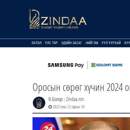
ЭХЛЭЛ
УЛС ТӨР
ЭДИЙН ЗАСАГ
НИЙГЭМ
УУЛ УУРХАЙ
ХУ
Оросын сөрөг хүчин 2024 о
Я.Болор
Zindaa.mn
|
2023 оны 12 сарын 19