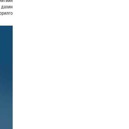
ийтийн
COP17
| 2026-07-28
0 |
20 цагийн өмнө
 дахин
орилго
ӨГЛӨӨНИЙ МЭНД!
0 |
20 цагийн өмнө
Нийслэлийн цэцэрлэгийн бүртгэл 8 дугаар сарын
10-наас э…
Боловсрол
| 2026-07-27