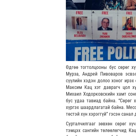
Өдгөө тогтолцооны бус сөрөг х
Мурза, Андрей Пивоваров эсвэ
сүүлийн хэдэн долоо хоног ирэх 
Максим Кац хэт даврагч цол хү
Михаил Ходорковскийн хамт сонг
бус удаа тавиад байна. “Сөрөг 
хүргэх шаардлагатай байна. Месс
төстэй хүн хэрэггүй” гэсэн санал
Сурталчилгааг зөвхөн сөрөг хү
тэмцэх сангийн төлөөлөгчид Кац