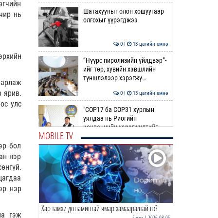
өгчийн
Шатахууныг олон хошуугаар
чир нь
олгохыг үүрэгджээ
0 |
13 цагийн өмнө
эрхийн
“Нүүрс пиролизийн үйлдвэр”-
ийг төр, хувийн хэвшлийн
түншлэлээр хэрэгжү…
зарлаж
 ярив.
0 |
13 цагийн өмнө
ос улс
"COP17 ба COP31 хурлын
уялдаа нь Риогийн
конвенцийн хэрэгжилтийг
MOBILE TV
ахиул…
0 |
13 цагийн өмнө
эр бол
ан нэр
Монгол төрийн парадокс нь
өнгүй.
шатахуун
цагдаа
эр нэр
0 |
14 цагийн өмнө
Хар тамхи допаминтай ямар хамааралтай вэ?
Б.Пүрэвдагва: Найман
на гэж
салбарын 103 үйлчилгээний
Бусад
| 2026-08-05