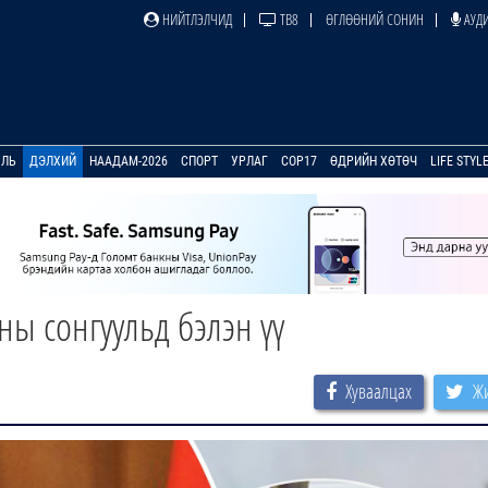
НИЙТЛЭЛЧИД
ТВ8
ӨГЛӨӨНИЙ СОНИН
АУДИ
УЛЬ
ДЭЛХИЙ
НААДАМ-2026
СПОРТ
УРЛАГ
COP17
ӨДРИЙН ХӨТӨЧ
LIFE STYL
ны сонгуульд бэлэн үү
Хуваалцах
Жи