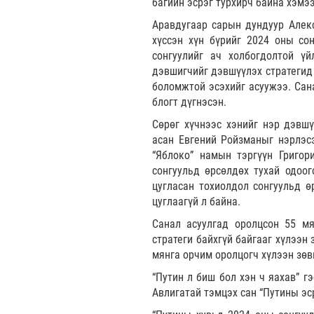
багийн эсрэг турхирч байна хэмээ
Аравдугаар сарын дундуур Алекс
хүссэн хүн бүрийг 2024 оны сон
сонгуулийг ач холбогдолтой ү
дэвшигчийг дэвшүүлэх стратегид 
боломжтой эсэхийг асуужээ. Сан
блогт дүгнэсэн.
Сөрөг хүчнээс хэнийг нэр дэвшү
асан Евгений Ройзманыг нэрлэсэ
“Яблоко” намын тэргүүн Григор
сонгуульд өрсөлдөх тухай одоог
цугласан тохиолдол сонгуульд ө
цуглаагүй л байна.
Санал асуулгад оролцсон 55 мя
стратеги байхгүй байгааг хүлээн
мянга орчим оролцогч хүлээн зөв
“Путин л биш бол хэн ч яахав” г
Авлигатай тэмцэх сан “Путины эс