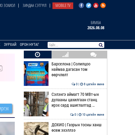
О ЗОХИОЛ
ЗИНДАА СЭТГҮҮЛ
MOBILE TV
БЯМБА
2026.08.08
E
ЗУРХАЙ
ОРОН НУТАГ
Барселона | Солилцоо
наймаа дагасан том
өөрчлөлт
0 |
8 цагийн өмнө
Сэлэнгэ аймагт 70 МВт-ын
дулааны цахилгаан станц
ирэх сард ашиглалтад …
ргэх
0 |
10 цагийн өмнө
ДОХИО | Газрын тосны ханш
өсөж эхэллээ