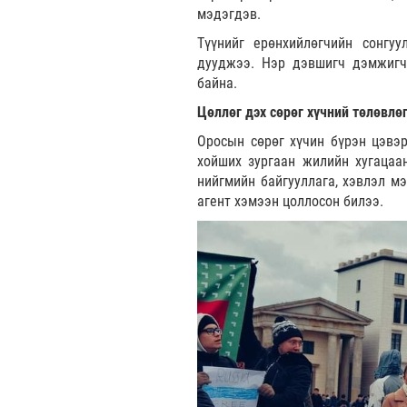
мэдэгдэв.
Түүнийг ерөнхийлөгчийн сонгу
дууджээ. Нэр дэвшигч дэмжигчд
байна.
Цөллөг дэх сөрөг хүчний төлөвлө
Оросын сөрөг хүчин бүрэн цэвэр
хойших зургаан жилийн хугацаан
нийгмийн байгууллага, хэвлэл мэ
агент хэмээн цоллосон билээ.