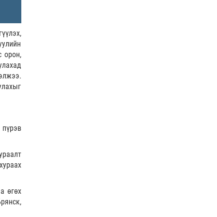
үүлэх,
гуулийн
 орон,
улахад
элжээ.
улахыг
 пүрэв
ураалт
хураах
а өгөх
рянск,