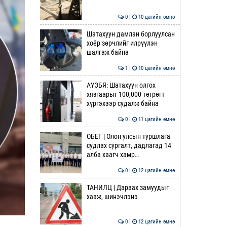
0 |
10 цагийн өмнө
Шатахуун дамлан борлуулсан
хоёр зөрчлийг илрүүлэн
шалгаж байна
1 |
10 цагийн өмнө
АҮЭБЯ: Шатахуун олгох
хязгаарыг 100,000 төгрөгт
хүргэхээр судалж байна
0 |
11 цагийн өмнө
ОБЕГ | Олон улсын туршлага
судлах сургалт, дадлагад 14
алба хаагч хамр…
0 |
12 цагийн өмнө
ТАНИЛЦ | Дараах замуудыг
хааж, шинэчлэнэ
0 |
12 цагийн өмнө