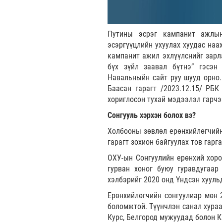
Путины эсрэг кампанит ажлын
эсэргүүцлийн ухуулах хуудас наах
кампанит ажил эхлүүлснийг зарла
бүх зүйл заавал бүтнэ” гэсэн
Навальныйн сайт руу шууд орно.
Баасан гарагт /2023.12.15/ РБ
хориглосон тухай мэдээлэл гарчэ
Сонгууль хэрхэн болох вэ?
Холбооны зөвлөл ерөнхийлөгчийн
гарагт зохион байгуулах тов гарга
ОХУ-ын Сонгуулийн ерөнхий хоро
гурван хоног буюу гуравдугаар
хэлбэрийг 2020 онд Үндсэн хууль
Ерөнхийлөгчийн сонгуулиар мөн 
боломжтой. Түүнчлэн санал хураа
Курс, Белгород мужуудад болон 