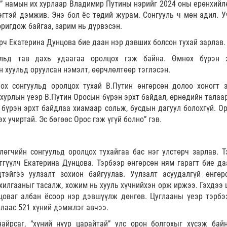
с” намын их хурлаар Владимир Путины нэрийг 2024 оны ерөнхийл
эгтэй дэмжив. Энэ бол ёс төдий журам. Сонгууль ч мөн адил. У
оригдож байгаа, зарим нь дүрвэсэн.
өрч Екатерина Дунцова бие даан нэр дэвших болсон тухай зарлав.
уульд тав дахь удаагаа оролцох гэж байна. Өмнөх бүрэн 
н хуульд оруулсан нэмэлт, өөрчлөлтөөр тэглэсэн.
ох сонгуульд оролцох тухай В.Путин өнгөрсөн долоо хоногт 
 хурлын үеэр В.Путин Оросын бүрэн эрхт байдал, өрнөдийн талаар
 бүрэн эрхт байдлаа хиамаар сольж, бусдын дагуул болохгүй. Ор
х учиртай. Эс бөгөөс Орос гэж үгүй болно” гэв.
лөгчийн сонгуульд оролцох тухайгаа бас нэг улстөрч зарлав. Т
этгүүлч Екатерина Дунцова. Тэрбээр өнгөрсөн ням гарагт бие да
эйгээ уулзалт зохион байгуулав. Уулзалт асуудалгүй өнгөрс
хилгааныг тасалж, хожим нь хууль хүчнийхэн орж иржээ. Гэхдээ 
цоваг албан ёсоор нэр дэвшүүлж дөнгөв. Цуглааны үеэр тэрбэ
лаас 521 хүний дэмжлэг авчээ.
найрсаг, “хүний нүүр царайтай” улс орон болгохыг хүсэж бай