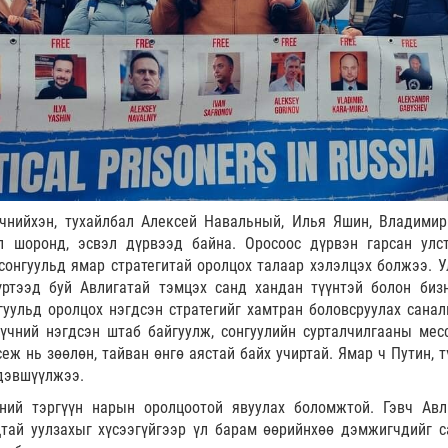
үчнийхэн, тухайлбал Алексей Навальный, Илья Яшин, Владимир
л шоронд, эсвэл дүрвээд байна. Оросоос дүрвэн гарсан улс
сонгуульд ямар стратегитай оролцох талаар хэлэлцэх болжээ. У
ртээд буй Авлигатай тэмцэх санд хандан түүнтэй болон биз
уульд оролцох нэгдсэн стратегийг хамтран боловсруулах санал
хүчний нэгдсэн штаб байгуулж, сонгуулийн сурталчилгааны мес
еж нь зөөлөн, тайван өнгө аястай байх учиртай. Ямар ч Путин, т
 дэвшүүлжээ.
чний тэргүүн нарын оролцоотой явуулах боломжтой. Гэвч Авл
тай уулзахыг хүсээгүйгээр үл барам өөрийнхөө дэмжигчдийг с