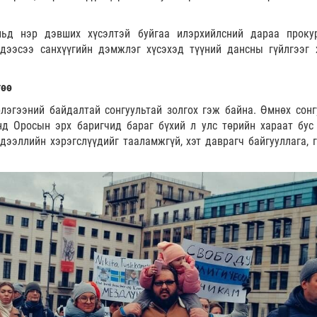
ульд нэр дэвших хүсэлтэй буйгаа илэрхийлсний дараа проку
ээсээ санхүүгийн дэмжлэг хүсэхэд түүний дансны гүйлгээг 
гөө
лэгээний байдалтай сонгуультай золгох гэж байна. Өмнөх сонг
д Оросын эрх баригчид бараг бүхий л улс төрийн хараат бус 
дээллийн хэрэгслүүдийг тааламжгүй, хэт даврагч байгууллага, 