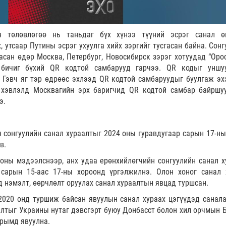
 төлөвлөгөө нь таньдаг бүх хүнээ түүний эсрэг санал өг
, утсаар Путины эсрэг ухуулга хийх зэргийг тусгасан байна. Сон
сан өдөр Москва, Петербург, Новосибирск зэрэг хотуудад “Орос
 бичиг бүхий QR кодтой самбарууд гарчээ. QR кодыг уншу
 Гэвч яг тэр өдрөөс эхлээд QR кодтой самбаруудыг буулгаж эх
К хэвлэлд Москвагийн эрх баригчид QR кодтой самбар байршу
э.
 сонгуулийн санал хураалтыг 2024 оны гуравдугаар сарын 17-ны
в.
оны мэдээлснээр, анх удаа ерөнхийлөгчийн сонгуулийн санал х
 сарын 15-аас 17-ны хороонд үргэлжилнэ. Олон хоног санал 
д нэмэлт, өөрчлөлт оруулах санал хураалтын явцад туршсан.
2020 онд туршиж байсан явуулын санал хураах цэгүүдэд санала
лтыг Украины нутаг дэвсгэрт буюу Донбасст болон хил орчмын Б
Крымд явуулна.