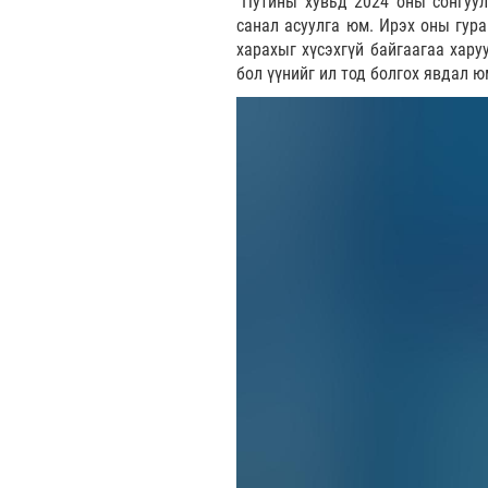
“Путины хувьд 2024 оны сонгуул
санал асуулга юм. Ирэх оны гура
харахыг хүсэхгүй байгаагаа хару
бол үүнийг ил тод болгох явдал 