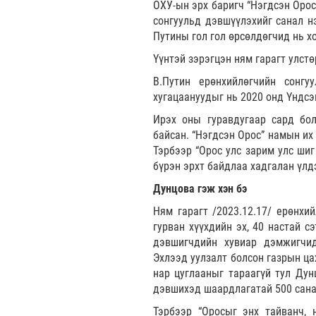
ОХУ-ын эрх баригч “Нэгдсэн Оро
сонгуульд дэвшүүлэхийг санал н
Путины гол гол өрсөлдөгчид нь х
Үүнтэй зэрэгцэн ням гарагт улст
В.Путин ерөнхийлөгчийн сонг
хугацаануудыг нь 2020 онд Үндсэ
Ирэх оны гуравдугаар сард бол
байсан. “Нэгдсэн Орос” намын их
Тэрбээр “Орос улс зарим улс шиг
бүрэн эрхт байдлаа хадгалан үлдэ
Дунцова гэж хэн бэ
Ням гарагт /2023.12.17/ ерөнхий
гурван хүүхдийн эх, 40 настай с
дэвшигчдийн хувиар дэмжигчидт
Эхлээд уулзалт болсон газрын ца
нар цуглааныг тараагүй тул Дун
дэвшихэд шаардлагатай 500 сана
Тэрбээр “Оросыг энх тайванч, 