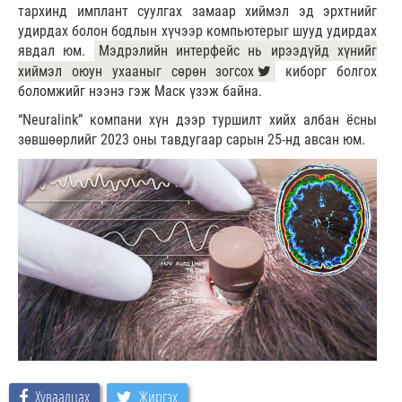
тархинд имплант суулгах замаар хиймэл эд эрхтнийг
удирдах болон бодлын хүчээр компьютерыг шууд удирдах
явдал юм.
Мэдрэлийн интерфейс нь ирээдүйд хүнийг
хиймэл оюун ухааныг сөрөн зогсох
киборг болгох
боломжийг нээнэ гэж Маск үзэж байна.
“Neuralink” компани хүн дээр туршилт хийх албан ёсны
зөвшөөрлийг 2023 оны тавдугаар сарын 25-нд авсан юм.
Хуваалцах
Жиргэх