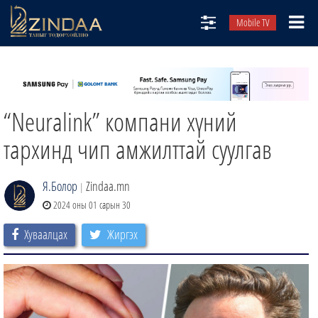
Mobile TV
НИЙТЛЭЛЧИД
ТВ8
“Neuralink” компани хүний
ӨГЛӨӨНИЙ СОНИН
АУДИО ЗОХИОЛ
тархинд чип амжилттай суулгав
ЗИНДАА СЭТГҮҮЛ
Я.Болор
Zindaa.mn
|
2024 оны 01 сарын 30
Хуваалцах
Жиргэх