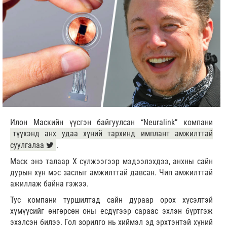
Илон Маскийн үүсгэн байгуулсан “Neuralink” компани
түүхэнд анх удаа хүний тархинд имплант амжилттай
суулгалаа
.
Маск энэ талаар Х сүлжээгээр мэдээлэхдээ, анхны сайн
дурын хүн мэс заслыг амжилттай давсан. Чип амжилттай
ажиллаж байна гэжээ.
Тус компани туршилтад сайн дураар орох хүсэлтэй
хүмүүсийг өнгөрсөн оны есдүгээр сараас эхлэн бүртгэж
эхэлсэн билээ. Гол зорилго нь хиймэл эд эрхтэнтэй хүний