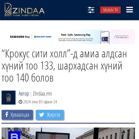
Mobile TV
НИЙТЛЭЛЧИД
ТВ8
“Крокус сити холл”-д амиа алдсан
ӨГЛӨӨНИЙ СОНИН
АУДИО ЗОХИОЛ
хүний тоо 133, шархадсан хүний
ЗИНДАА СЭТГҮҮЛ
тоо 140 болов
Автор
Zindaa.mn
|
2024 оны 03 сарын 24
Хуваалцах
Жиргэх