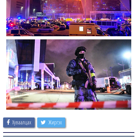
Хуваалцах
Жиргэх