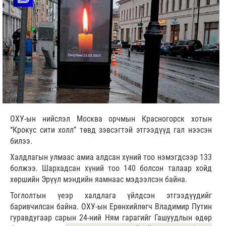
ОХУ-ын нийслэл Москва орчмын Красногорск хотын
“Крокус сити холл” төвд зэвсэгтэй этгээдүүд гал нээсэн
билээ.
Халдлагын улмаас амиа алдсан хүний тоо нэмэгдсээр 133
болжээ. Шархадсан хүний тоо 140 болсон талаар хойд
хөршийн Эрүүл мэндийн яамнаас мэдээлсэн байна.
Тоглолтын үеэр халдлага үйлдсэн этгээдүүдийг
баривчилсан байна. ОХУ-ын Ерөнхийлөгч Владимир Путин
гуравдугаар сарын 24-ний Ням гарагийг Гашуудлын өдөр