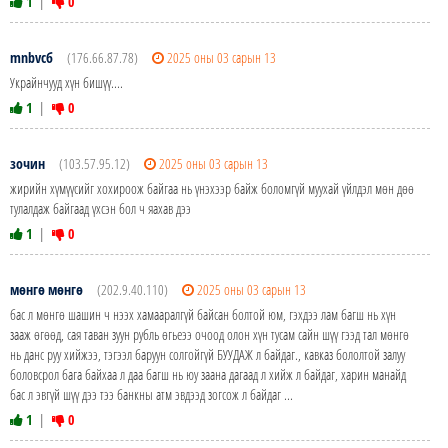
1
|
0
mnbvcб
(176.66.87.78)
2025 оны 03 сарын 13
Украйнчууд хүн бишүү....
1
|
0
зочин
(103.57.95.12)
2025 оны 03 сарын 13
жирийн хүмүүсийг хохироож байгаа нь үнэхээр байж боломгүй муухай үйлдэл мөн дөө
тулалдаж байгаад үхсэн бол ч яахав дээ
1
|
0
мөнгө мөнгө
(202.9.40.110)
2025 оны 03 сарын 13
бас л мөнгө шашин ч нээх хамааралгүй байсан болтой юм, гэхдээ лам багш нь хүн
зааж өгөөд, сая таван зуун рубль өгьеээ очоод олон хүн тусам сайн шүү гээд тал мөнгө
нь данс руу хийжээ, тэгээл баруун солгойгүй БУУДАЖ л байдаг., кавказ бололтой залуу
боловсрол бага байхаа л даа багш нь юу заана дагаад л хийж л байдаг, харин манайд
бас л эвгүй шүү дээ тээ банкны атм эвдээд зогсож л байдаг ...
1
|
0