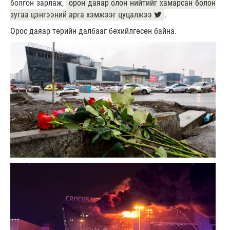
болгон зарлаж,
орон даяар олон нийтийг хамарсан болон
зугаа цэнгээний арга хэмжээг цуцалжээ
.
Орос даяар төрийн далбааг бөхийлгөсөн байна.