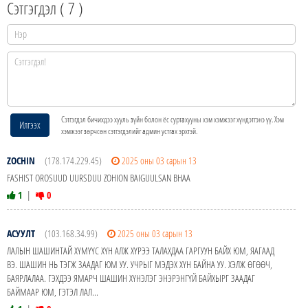
Сэтгэгдэл (
7
)
Сэтгэгдэл бичихдээ хууль зүйн болон ёс суртахууны хэм хэмжээг хүндэтгэнэ үү. Хэм
Илгээх
хэмжээг зөрчсөн сэтгэгдэлийг админ устгах эрхтэй.
ZOCHIN
(178.174.229.45)
2025 оны 03 сарын 13
FASHIST OROSUUD UURSDUU ZOHION BAIGUULSAN BHAA
1
|
0
АСУУЛТ
(103.168.34.99)
2025 оны 03 сарын 13
ЛАЛЫН ШАШИНТАЙ ХҮМҮҮС ХҮН АЛЖ ХҮРЭЭ ТАЛАХДАА ГАРГУУН БАЙХ ЮМ, ЯАГААД
ВЭ. ШАШИН НЬ ТЭГЖ ЗААДАГ ЮМ УУ. УЧРЫГ МЭДЭХ ХҮН БАЙНА УУ. ХЭЛЖ ӨГӨӨЧ,
БАЯРЛАЛАА. ГЭХДЭЭ ЯМАРЧ ШАШИН ХҮНЭЛЭГ ЭНЭРЭНГҮЙ БАЙХЫРГ ЗААДАГ
БАЙМААР ЮМ, ГЭТЭЛ ЛАЛ...