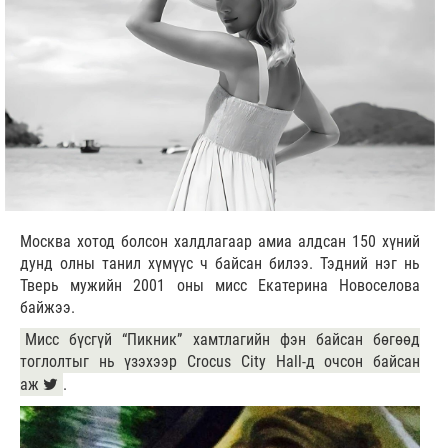
Москва хотод болсон халдлагаар амиа алдсан 150 хүний
дунд олны танил хүмүүс ч байсан билээ. Тэдний нэг нь
Тверь мужийн 2001 оны мисс Екатерина Новоселова
байжээ.
Мисс бүсгүй “Пикник” хамтлагийн фэн байсан бөгөөд
тоглолтыг нь үзэхээр Crocus City Hall-д очсон байсан
аж
.