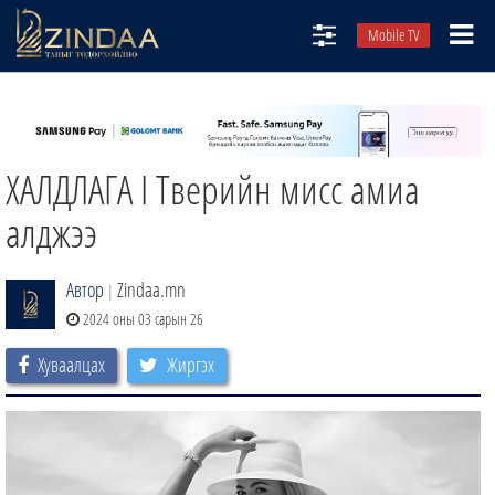
Mobile TV
НИЙТЛЭЛЧИД
ТВ8
ХАЛДЛАГА I Тверийн мисс амиа
ӨГЛӨӨНИЙ СОНИН
АУДИО ЗОХИОЛ
алджээ
ЗИНДАА СЭТГҮҮЛ
Автор
Zindaa.mn
|
2024 оны 03 сарын 26
Хуваалцах
Жиргэх