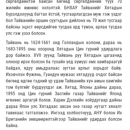
сөргөлдөөнтэй байсан бөгөөд сөргөлдөөний түүх 70
жилийн өмнөөс эхлэлтэй. БНХАУ Тайванийг Хятадын
бүрэлдэхүүнд багтах ёстой, тусгаарлагдсан муж гэж үздэг
бол Тайванийн оршин суугчдын дийлэнх нь 70 жил тусгаар
байсны эцэст өөрсдийгөө тусдаа ард түмэн, арлаа тусдаа
улс гэж үзэх болсон.
Тайвань нь 1624-1661 онд Голландын колони, дараа нь
1683-1895 оны хооронд Хятадын Цин гүрний удирдлага
дор байжээ. XVII зуунд Тайвань руу Хятадын цагаачид
олноор ирэх болсон ба тухайн үед хүмүүс эмх замбараагүй
байдал, ядуу амьдралаас зугтан арлыг зорьдог байв.
Ихэвчлэн Фужянь, Гуандун мужаас хятадууд очдог байсан
бөгөөд өдгөө тэдний үр удам Тайванийн хүн амын хамгийн
том бүлгийг бүрдүүлдэг аж. Хятад, Японы дайны дараа,
1895 онд Цин гүрний Засгийн газар Тайванийг Японд
өгөхөөс аргагүй болов. Харин Дэлхийн хоёрдугаар дайны
дараа Япон улс Хятадаас авсан энэ газар нутагт хяналт
тавихаас татгалзжээ. Ингээд холбоотнууд, АНУ болон Их
Британийн зөвшөөрөлтэйгээр Тайванийг удирдах болсон
байна.