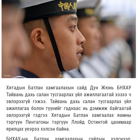
Хятадын Батлан хамгаалахын сайд Дун Жюнь БНХАУ
Тайвань дахь салан тусгаарлах үйл ажиллагаатай хэзээ ч
эвлэрэхгүй гэжээ. Тайвань дахь салан тусгаарлах үйл
ажиллагаа болон түүнийг гаднаас нь дэмжиж байгаатай
эвлэрэхгүй гэдгээ Хятадын Батлан хамгаалах яамны
тэргүүн Пентагоны тэргүүн Ллойд Остинтой цахимаар
ярилцах үеэрээ хэлсэн байна.
БНХАУ-ын Батлан хамгаалахын сайдын хэлснээр,