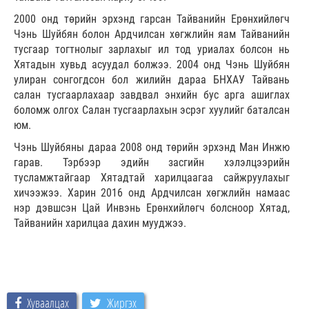
2000 онд төрийн эрхэнд гарсан Тайванийн Ерөнхийлөгч
Чэнь Шуйбян болон Ардчилсан хөгжлийн яам Тайванийн
тусгаар тогтнолыг зарлахыг ил тод уриалах болсон нь
Хятадын хувьд асуудал болжээ. 2004 онд Чэнь Шуйбян
улиран сонгогдсон бол жилийн дараа БНХАУ Тайвань
салан тусгаарлахаар завдвал энхийн бус арга ашиглах
боломж олгох Салан тусгаарлахын эсрэг хуулийг баталсан
юм.
Чэнь Шуйбяны дараа 2008 онд төрийн эрхэнд Ман Инжю
гарав. Тэрбээр эдийн засгийн хэлэлцээрийн
тусламжтайгаар Хятадтай харилцаагаа сайжруулахыг
хичээжээ. Харин 2016 онд Ардчилсан хөгжлийн намаас
нэр дэвшсэн Цай Инвэнь Ерөнхийлөгч болсноор Хятад,
Тайванийн харилцаа дахин мууджээ.
Хуваалцах
Жиргэх