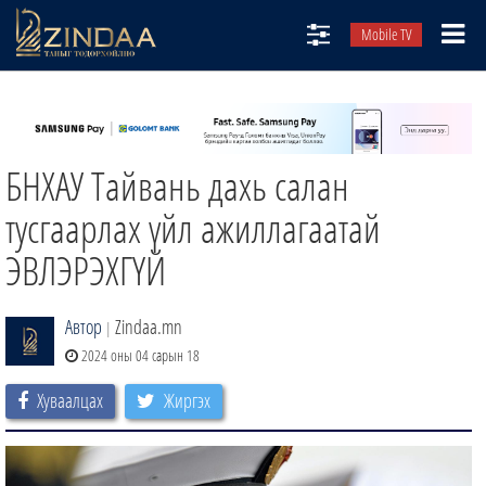
Mobile TV
НИЙТЛЭЛЧИД
ТВ8
БНХАУ Тайвань дахь салан
ӨГЛӨӨНИЙ СОНИН
АУДИО ЗОХИОЛ
тусгаарлах үйл ажиллагаатай
ЗИНДАА СЭТГҮҮЛ
ЭВЛЭРЭХГҮЙ
Автор
Zindaa.mn
|
2024 оны 04 сарын 18
Хуваалцах
Жиргэх