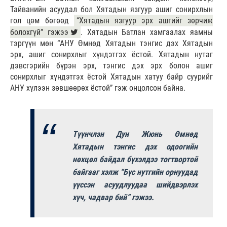
Тайванийн асуудал бол Хятадын язгуур ашиг сонирхлын
гол цөм бөгөөд
“Хятадын язгуур эрх ашгийг зөрчиж
болохгүй” гэжээ
. Хятадын Батлан хамгаалах яамны
тэргүүн мөн “АНУ Өмнөд Хятадын тэнгис дэх Хятадын
эрх, ашиг сонирхлыг хүндэтгэх ёстой. Хятадын нутаг
дэвсгэрийн бүрэн эрх, тэнгис дэх эрх болон ашиг
сонирхлыг хүндэтгэх ёстой Хятадын хатуу байр суурийг
АНУ хүлээн зөвшөөрөх ёстой” гэж онцолсон байна.
Түүнчлэн Дун Жюнь Өмнөд
Хятадын тэнгис дэх одоогийн
нөхцөл байдал бүхэлдээ тогтвортой
байгааг хэлж “Бүс нутгийн орнуудад
үүссэн асуудлуудаа шийдвэрлэх
хүч, чадвар бий” гэжээ.