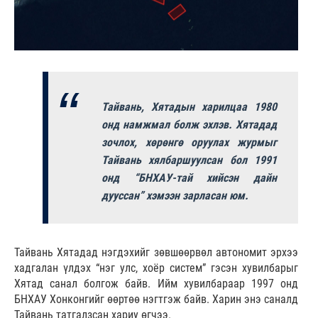
Тайвань, Хятадын харилцаа 1980
онд намжмал болж эхлэв. Хятадад
зочлох, хөрөнгө оруулах журмыг
Тайвань хялбаршуулсан бол 1991
онд “БНХАУ-тай хийсэн дайн
дууссан” хэмээн зарласан юм.
Тайвань Хятадад нэгдэхийг зөвшөөрвөл автономит эрхээ
хадгалан үлдэх “нэг улс, хоёр систем” гэсэн хувилбарыг
Хятад санал болгож байв. Ийм хувилбараар 1997 онд
БНХАУ Хонконгийг өөртөө нэгтгэж байв. Харин энэ саналд
Тайвань татгалзсан хариу өгчээ.