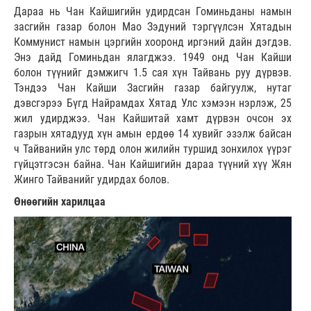
Дараа нь Чан Кайшигийн удирдсан Гоминьданы намын
засгийн газар болон Мао Зэдуний тэргүүлсэн Хятадын
Коммунист намын цэргийн хооронд иргэний дайн дэгдэв.
Энэ дайд Гоминьдан ялагджээ. 1949 онд Чан Кайши
болон түүнийг дэмжигч 1.5 сая хүн Тайвань руу дүрвэв.
Тэндээ Чан Кайши Засгийн газар байгуулж, нутаг
дэвсгэрээ Бүгд Найрамдах Хятад Улс хэмээн нэрлэж, 25
жил удирджээ. Чан Кайшитай хамт дүрвэн очсон эх
газрын хятадууд хүн амын ердөө 14 хувийг эзэлж байсан
ч Тайванийн улс төрд олон жилийн туршид зонхилох үүрэг
гүйцэтгэсэн байна. Чан Кайшигийн дараа түүний хүү Жян
Жинго Тайванийг удирдах болов.
Өнөөгийн харилцаа