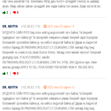
нар чинь шуналтай гэж. Шинжаань Уйгур дахь босогч эрчүүдийг олноор нь цаазаар
авсан. Ямар сайхан сайхан эрчүүдийг алж хядаж байна гэж санана. Бузар нүгэлтэй улс.
2
|
0
DR. ADITYA
(102.88.83.119)
2025 оны 03 сарын 13
БҮГДЭЭРЭЭ САЙН УУ!!!!! Бид олон нийтэд мэдээлэхийг хүсч байна; Та бөөрийг
худалдахыг хүсч байна уу? Та санхүүгийн хямралын улмаас бөөрийг зарж борлуулах
боломжийг эрэлхийлж байна уу, юу хийхээ мэдэхгүй байна уу? Дараа нь бидэнтэй
холбоо бариад DR.PRADHAN.UROLOGIST.LT.COL@GMAIL.COM хаягаар бид танд
бөөрнийх нь хэмжээгээр санал болгох болно. Яагаад гэвэл манай эмнэлэгт бөөрний
дутагдалд орж, 91424323800802. имэйл:
DR.PRADHAN.UROLOGIST.LT.COL@GMAIL.COM Yнэ: $780, 000 (Долоон зуун, Наян
мянган доллар) APPLY TO SELL YOUR KIDNEY FOR MONEY NOW $ 780,000.00\n
1
|
0
DR. ADITYA
(102.88.83.119)
2025 оны 03 сарын 13
БҮГДЭЭРЭЭ САЙН УУ!!!!! Бид олон нийтэд мэдээлэхийг хүсч байна; Та бөөрийг
худалдахыг хүсч байна уу? Та санхүүгийн хямралын улмаас бөөрийг зарж борлуулах
боломжийг эрэлхийлж байна уу, юу хийхээ мэдэхгүй байна уу? Дараа нь бидэнтэй
холбоо бариад DR.PRADHAN.UROLOGIST.LT.COL@GMAIL.COM хаягаар бид танд