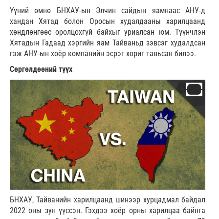
Үүний өмнө БНХАУ-ын Элчин сайдын яамнаас АНУ-д
хандан Хятад болон Оросын худалдааны харилцаанд
хөндлөнгөөс оролцохгүй байхыг уриалсан юм. Түүнчлэн
Хятадын Гадаад хэргийн яам Тайваньд зэвсэг худалдсан
гэж АНУ-ын хоёр компанийн эсрэг хориг тавьсан билээ.
Сөргөлдөөний түүх
БНХАУ, Тайванийн харилцаанд шинээр хурцадмал байдал
2022 оны зун үүссэн. Гэхдээ хоёр орны харилцаа байнга