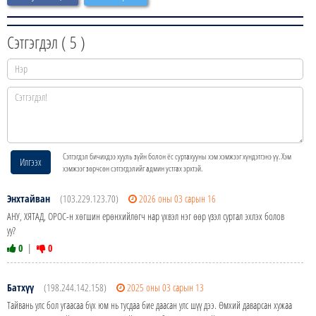
Сэтгэгдэл (
5
)
Сэтгэгдэл бичихдээ хууль зүйн болон ёс суртахууны хэм хэмжээг хүндэтгэнэ үү. Хэм
Илгээх
хэмжээг зөрчсөн сэтгэгдэлийг админ устгах эрхтэй.
Энхтайван
(103.229.123.70)
2026 оны 03 сарын 16
АНУ, ХЯТАД, ОРОС-н хөгшин ерөнхийлөгч нар үхвэл нэг өөр үзэл суртал эхлэх болов
уу?
0
|
0
Батхүү
(198.244.142.158)
2025 оны 03 сарын 13
Тайвань улс бол угаасаа бүх юм нь тусдаа бие даасан улс шүү дээ. Өмхий даварсан хужаа