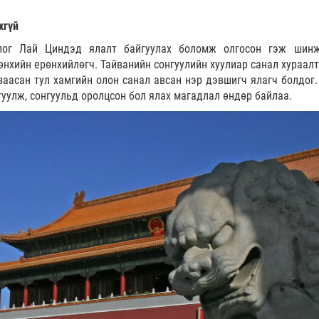
хгүй
цлог Лай Циндэд ялалт байгуулах боломж олгосон гэж шин
өнхийн ерөнхийлөгч. Тайванийн сонгуулийн хуулиар санал хураалт
заасан тул хамгийн олон санал авсан нэр дэвшигч ялагч болдог.
гуулж, сонгуульд оролцсон бол ялах магадлал өндөр байлаа.