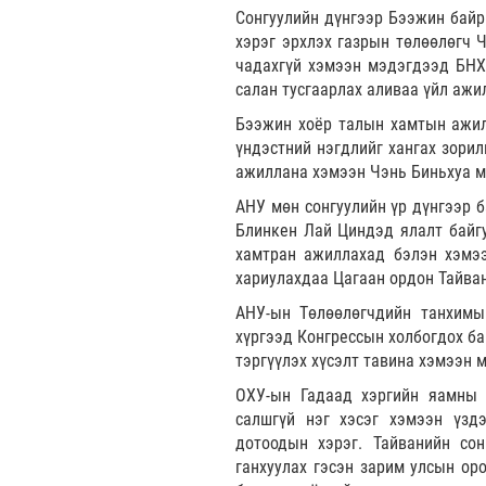
Сонгуулийн дүнгээр Бээжин байр
хэрэг эрхлэх газрын төлөөлөгч 
чадахгүй хэмээн мэдэгдээд БНХА
салан тусгаарлах аливаа үйл ажи
Бээжин хоёр талын хамтын ажилл
үндэстний нэгдлийг хангах зорил
ажиллана хэмээн Чэнь Биньхуа 
АНУ мөн сонгуулийн үр дүнгээр б
Блинкен Лай Циндэд ялалт байгу
хамтран ажиллахад бэлэн хэмээ
хариулахдаа Цагаан ордон Тайван
АНУ-ын Төлөөлөгчдийн танхим
хүргээд Конгрессын холбогдох ба
тэргүүлэх хүсэлт тавина хэмээн 
ОХУ-ын Гадаад хэргийн яамны 
салшгүй нэг хэсэг хэмээн үзд
дотоодын хэрэг. Тайванийн со
ганхуулах гэсэн зарим улсын ор