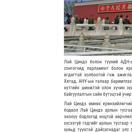
Лай Циндэ болон түүний АДН-ы
сонгогчид парламент болон ер
өгдөгтэй холбоотой гэж ажигла
Хятад, АНУ-ын талаар баримтлах
нутгийн шинжтэй олон хүчин зү
байгуулалтын сайн бүтэцтэй учир
Лай Циндэ өмнөх ерөнхийлөгчий
бодвол Лай Циндэ арлын тусгаа
энэхүү бодлогод ноцтой өөрчлөл
хүсэхгүй гэдгийг арлын тусгаар
хувьд түүнтэй дайсагнадаг улс