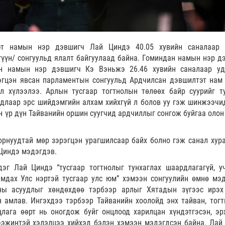
эт намын нэр дэвшигч Лай Циндэ 40.05 хувийн саналаар
гүүн/ сонгуульд ялалт байгуулаад байна. Гоминдан намын нэр д
н намын нэр дэвшигч Кэ Вэньжэ 26.46 хувийн саналаар уд
рэгцэн явсан парламентын сонгуульд Ардчилсан дэвшилтэт нам
л хүлээлээ. Арлын тусгаар тогтнолын төлөөх байр суурийг т
длаар эрс шийдэмгийн алхам хийхгүй л болов уу гэж шинжээчи
н үр дүн Тайванийн оршин суугчид ардчиллыг сонгож буйгаа олон
орнуудтай мөр зэрэгцэн урагшилсаар байх болно гэж санал хур
 Циндэ мэдэгдэв.
эг Лай Циндэ “тусгаар тогтнолыг тунхаглах шаардлагагүй, у
мдах Улс нэртэй тусгаар улс юм” хэмээн сонгуулийн өмнө мэ
ны асуудлыг хөндөхдөө тэрбээр арлыг Хятадын зүгээс ирэх
 амлав. Ингэхдээ тэрбээр Тайванийн хоолойд энх тайван, тогт
лага өөрт нь оногдож буйг онцлоод харилцан хүндэтгэсэн, эр
ээжинтэй хэлэлцээ хийхэд бэлэн хэмээн мэдэгдсэн байна. Лай