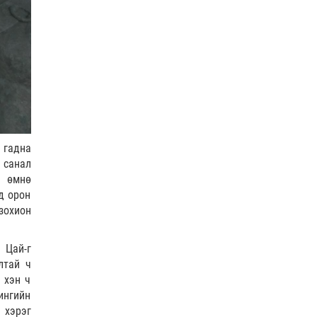
Усны ослоос 154 иргэний амь
насыг авран хамгаалжээ
0 |
2026-08-06
А.Оргилмаа Жюү Жицүгийн
дэлхийн аваргаас дөрвөн
медаль хүртлээ
0 |
2026-08-06
“Хотын дарга сонсож байна”
 гадна
150150 тусгай дугаарыг
 санал
наймдугаар сарын 14-…
ы өмнө
д орон
0 |
2026-08-06
зохион
НИТХ | Иргэдийн өргөдөл,
гомдлыг хэрхэн
шийдвэрлэснийг хэлэлцэж
 Цай-г
байна
лтай ч
0 |
2026-08-06
 хэн ч
The MongolZ шинэ
ингийн
бүрэлдэхүүнтэй дэлхийн
 хэрэг
топуудын эсрэг