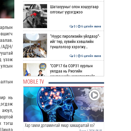
Шатахууныг олон хошуугаар
олгохыг үүрэгджээ
0 |
6 цагийн өмнө
 арлын
эвшигч
“Нүүрс пиролизийн үйлдвэр”-
аалав.
ийг төр, хувийн хэвшлийн
 /АДН/
түншлэлээр хэрэгжү…
ууштай
0 |
6 цагийн өмнө
д үзэж
 улсын
"COP17 ба COP31 хурлын
уялдаа нь Риогийн
конвенцийн хэрэгжилтийг
MOBILE TV
аалтын
ахиул…
0 |
6 цагийн өмнө
Монгол төрийн парадокс нь
чир нь
шатахуун
дэгдэж
 аюул,
0 |
7 цагийн өмнө
вортой
х тэгш
Хар тамхи допаминтай ямар хамааралтай вэ?
Б.Пүрэвдагва: Найман
 Циндэ
салбарын 103 үйлчилгээний
Бусад
| 2026-08-05