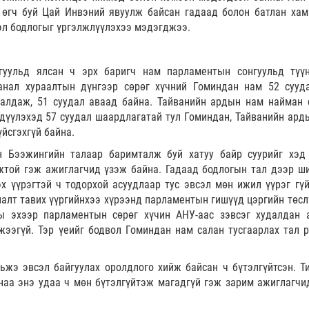
 өгч буй Цай Инвэний явуулж байсан гадаад болон батлан хам
 эл бодлогыг үргэлжлүүлэхээ мэдэгджээ.
гуульд ялсан ч эрх баригч нам парламентын сонгуульд түү
анал хураалтын дүнгээр сөрөг хүчний Гоминдан нам 52 сууд
 алдаж, 51 суудал аваад байна. Тайванийн ардын нам найман 
дүүлэхэд 57 суудал шаардлагатай тул Гоминдан, Тайванийн ард
йсгэхгүй байна.
н Бээжингийн талаар баримталж буй хатуу байр суурийг хэд
жтой гэж ажиглагчид үзэж байна. Гадаад бодлогын тал дээр ш
х үүрэгтэй ч тодорхой асуудлаар тус эвсэл мөн ижил үүрэг гүй
налт тавих үүргийнхээ хүрээнд парламентын гишүүд цэргийн төсл
ы эхээр парламентын сөрөг хүчин АНУ-аас зэвсэг худалдан 
жээгүй. Тэр үеийг бодвол Гоминдан нам салан тусгаарлах тал р
ьжэ эвсэл байгуулах оролдлого хийж байсан ч бүтэлгүйтсэн. Т
наа энэ удаа ч мөн бүтэлгүйтэж магадгүй гэж зарим ажиглагчи