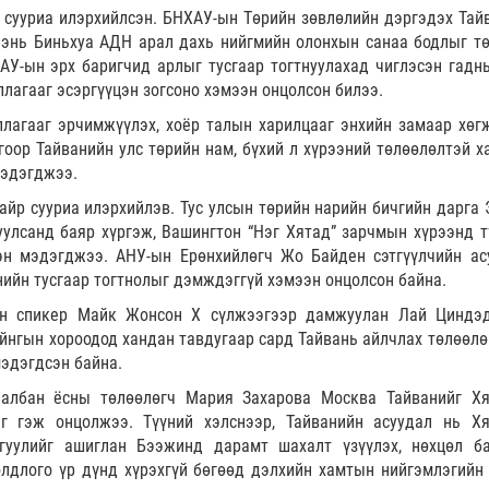
 сууриа илэрхийлсэн. БНХАУ-ын Төрийн зөвлөлийн дэргэдэх Тай
Чэнь Биньхуа АДН арал дахь нийгмийн олонхын санаа бодлыг т
У-ын эрх баригчид арлыг тусгаар тогтнуулахад чиглэсэн гадны
ллагааг эсэргүүцэн зогсоно хэмээн онцолсон билээ.
агааг эрчимжүүлэх, хоёр талын харилцааг энхийн замаар хөгж
гоор Тайванийн улс төрийн нам, бүхий л хүрээний төлөөлөлтэй х
мэдэгджээ.
айр сууриа илэрхийлэв. Тус улсын төрийн нарийн бичгийн дарга 
улсанд баяр хүргэж, Вашингтон “Нэг Хятад” зарчмын хүрээнд т
н мэдэгджээ. АНУ-ын Ерөнхийлөгч Жо Байден сэтгүүлчийн ас
ийн тусгаар тогтнолыг дэмждэггүй хэмээн онцолсон байна.
ын спикер Майк Жонсон Х сүлжээгээр дамжуулан Лай Циндэ
йнгын хороодод хандан тавдугаар сард Тайвань айлчлах төлөөлө
мэдэгдсэн байна.
албан ёсны төлөөлөгч Мария Захарова Москва Тайванийг Х
эг гэж онцолжээ. Түүний хэлснээр, Тайванийн асуудал нь Х
нгуулийг ашиглан Бээжинд дарамт шахалт үзүүлэх, нөхцөл б
олдлого үр дүнд хүрэхгүй бөгөөд дэлхийн хамтын нийгэмлэгийн 