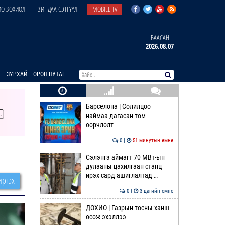
О ЗОХИОЛ
ЗИНДАА СЭТГҮҮЛ
MOBILE TV
БААСАН
2026.08.07
E
ЗУРХАЙ
ОРОН НУТАГ
Барселона | Солилцоо
наймаа дагасан том
өөрчлөлт
0 |
51 минутын өмнө
Сэлэнгэ аймагт 70 МВт-ын
дулааны цахилгаан станц
ирэх сард ашиглалтад …
ргэх
0 |
3 цагийн өмнө
ДОХИО | Газрын тосны ханш
өсөж эхэллээ