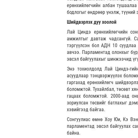
ерөнхийлөгчийн албан тушаалаа
бодлогыг өндрөөр үнэлж, түүний
Шийдвэрлэх дуу хоолой
Лай Циндэ ерөнхийлөгчийн сон
амжилтыг давтаж чадсангүй. С
тэргүүлсэн бол АДН 10 суудлаа
авчээ. Парламентад олонхыг бүр
эвсэл байгуулахыг шинжээчид үгү
Энэ тохиолдолд Лай Циндэ-гий
асуудлаар тэнцвэржүүлэх болом
гаргахад ерөнхийлөгч шийдвэрлэ
боломжтой. Тухайлбал, төсөвт хя
гацаах боломжтой. 2000-аад он
зориулсан төсвийг батлахыг дэм
хэвийгээд байгаа.
Сонгуулиас өмнө Хоу Юи, Кэ Вэн
парламентад эвсэл байгуулах са
байна.