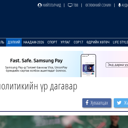
НИЙТЛЭЛЧИД
ТВ8
ӨГЛӨӨНИЙ СОНИН
АУДИ
УЛЬ
ДЭЛХИЙ
НААДАМ-2026
СПОРТ
УРЛАГ
COP17
ӨДРИЙН ХӨТӨЧ
LIFE STYL
политикийн үр дагавар
Хуваалцах
Жи