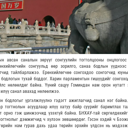
н авсан саналын зөрүүг сонгуулийн тогтолцооны онцлогоос
өнхийлөгчийн сонгуульд өөр зорилго, санаа бодлын үүднээс
гчид тайлбарлажээ. Ерөнхийлөгчөө сонгохдоо сонгогчид юун
 бодлогын тухай боддог. Харин парламентын гишүүдийг сонгохо
йлс нөлөөлдөг байна. Үүний сацуу Гоминдан нам орон нутагт 
 илүү санал авахад нөлөөлжээ.
н бодлогыг үргэлжлүүлнэ гэдэгт ажиглагчид санал нэг байна.
р тогтнолын асуудлаар илүү хатуу байр суурийг баримтлах та
т орно гэж шинжээчид үзэхгүй байна. БНХАУ-тай сөргөлдөхийг
 тогтнолыг дэмжигчид ч хүлээн зөвшөөрдөг. Гэсэн хэдий ч Бээж
 төрийн нам гурав дахь удаа төрийн эрхийн үлдсэн нь мэдээж