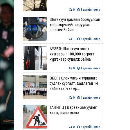
0 |
3 цагийн өмнө
Шатахуун дамлан борлуулсан
хоёр зөрчлийг илрүүлэн
шалгаж байна
1 |
3 цагийн өмнө
АҮЭБЯ: Шатахуун олгох
хязгаарыг 100,000 төгрөгт
хүргэхээр судалж байна
0 |
4 цагийн өмнө
ОБЕГ | Олон улсын туршлага
судлах сургалт, дадлагад 14
алба хаагч хамр…
0 |
4 цагийн өмнө
ТАНИЛЦ | Дараах замуудыг
хааж, шинэчлэнэ
0 |
5 цагийн өмнө