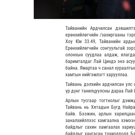
Тайванийн Ардчилсан дэвшилт
ерөнхийлөгчийн /захиргааны тэр
Хоу Юи 33.49, Тайванийн арды
Ерөнхийлөгчийн сонгуультай зэ
олонхын суудлаа алдаж, ялагда
баримталдаг Лай Циндэ энэ асуу
байна. Ямартаа ч санал хураалты
хамтын нийгэмлэгт харууллаа.
Тайвань дэлхийн ардчилсан улс 
үр дүнг танилцуулсны дараа Лай
Арлын тусгаар тогтнолыг дэмжд
Тайвань нь Хятадын Бүгд Найра
байв. Бээжин, арлын харилцаа
заналхийллээс хамгаална хэмээн
байдлыг сахин хамгаалах хариуц
байдлыг хангасан тохиолдолд Б