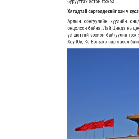
буруутгах ёстой гэжээ.
Хятадтай сөргөлдөхийг хэн ч хүсэ
Арлын сонгуулийн хуулийн он
онцолсон байна. Лай Циндэ нь цө
үе шаттай зохион байгуулна гэж 
Хоу Юи, Кэ Вэньжэ нар эвсэл бай