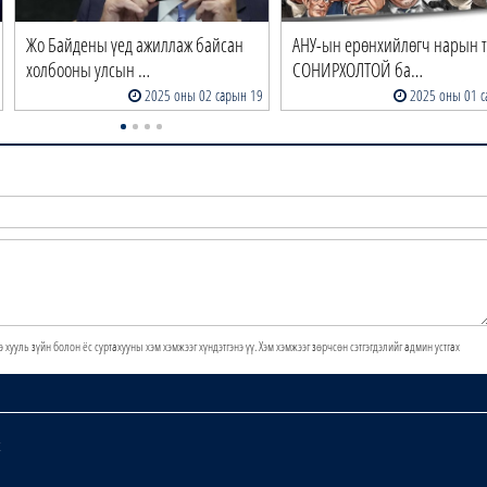
Жо Байдены үед ажиллаж байсан
АНУ-ын ерөнхийлөгч нарын т
холбооны улсын …
СОНИРХОЛТОЙ ба…
2025 оны 02 сарын 19
2025 оны 01 с
э хууль зүйн болон ёс суртахууны хэм хэмжээг хүндэтгэнэ үү. Хэм хэмжээг зөрчсөн сэтгэгдэлийг админ устгах
х