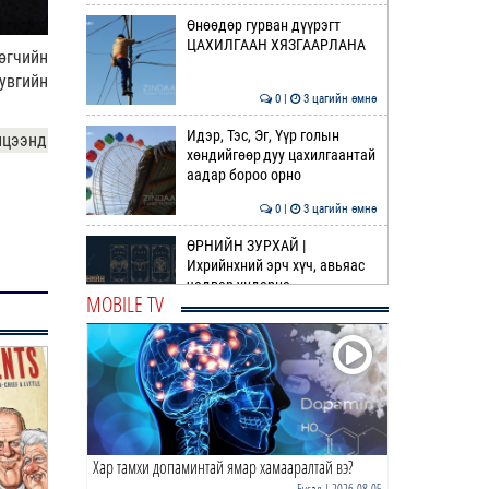
Өнөөдөр гурван дүүрэгт
ЦАХИЛГААН ХЯЗГААРЛАНА
өгчийн
увгийн
0 |
3 цагийн өмнө
Идэр, Тэс, Эг, Үүр голын
лцээнд
хөндийгөөр дуу цахилгаантай
аадар бороо орно
0 |
3 цагийн өмнө
ӨРНИЙН ЗУРХАЙ |
Ихрийнхний эрч хүч, авьяас
чадвар ундарна
MOBILE TV
0 |
5 цагийн өмнө
ӨГЛӨӨНИЙ МЭНД!
0 |
5 цагийн өмнө
Хар тамхи допаминтай ямар хамааралтай вэ?
Г.Тэмүүлэн тэргүүтэй УИХ-ын
гишүүд БНСУ-ын Үндэсний
Бусад
| 2026-08-05