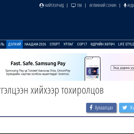
НИЙТЛЭЛЧИД
ТВ8
ӨГЛӨӨНИЙ СОНИН
АУДИ
УЛЬ
ДЭЛХИЙ
НААДАМ-2026
СПОРТ
УРЛАГ
COP17
ӨДРИЙН ХӨТӨЧ
LIFE STYL
тгэлцээн хийхээр тохиролцов
Хуваалцах
Жи