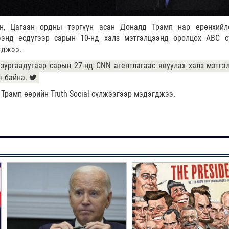
н, Цагаан ордны тэргүүн асан Доналд Трамп нар ерөнхийл
ээнд есдүгээр сарын 10-нд халз мэтгэлцээнд оролцох АВС с
гджээ.
 зургаадугаар сарын 27-нд CNN агентлагаас явуулах халз мэтгэ
н байна.
 Трамп өөрийн Truth Social сүлжээгээр мэдэгджээ.