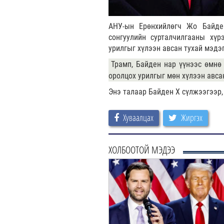
АНУ-ын Ерөнхийлөгч Жо Байде
сонгуулийн сурталчилгааны хүр
урилгыг хүлээн авсан тухай мэдэ
Трамп, Байден нар үүнээс өмнө
оролцох урилгыг мөн хүлээн авса
Энэ талаар Байден Х сүлжээгээр,
Хуваалцах
Жиргэх
ХОЛБООТОЙ МЭДЭЭ