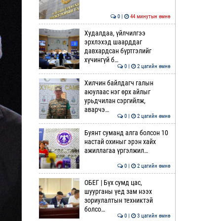
0 |
44 минутын өмнө
Худалдаа, үйлчилгээ
эрхлэхэд шаарддаг
давхардсан бүртгэлийг
хүчингүй б…
0 |
2 цагийн өмнө
Хилчин байлдагч галын
аюулаас нэг өрх айлыг
урьдчилан сэргийлж,
аварчэ…
0 |
2 цагийн өмнө
Буянт суманд алга болсон 10
настай охиныг эрэн хайх
ажиллагаа үргэлжил…
0 |
2 цагийн өмнө
ОБЕГ | Бүх сумд цас,
шуурганы үед зам нээх
зориулалтын техниктэй
болсо…
0 |
3 цагийн өмнө