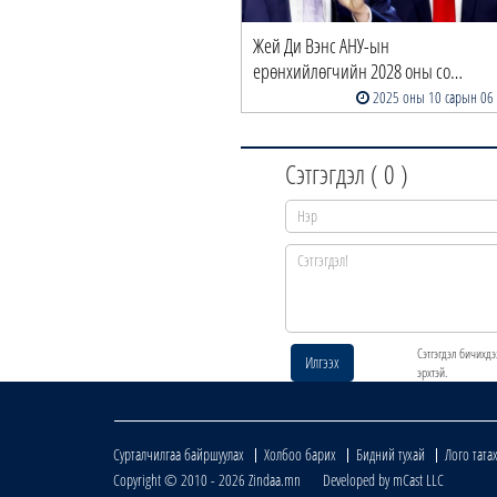
Жей Ди Вэнс АНУ-ын
ерөнхийлөгчийн 2028 оны со…
2025 оны 10 сарын 06
Сэтгэгдэл (
0
)
Сэтгэгдэл бичихдэ
Илгээх
эрхтэй.
Сурталчилгаа байршуулах
Холбоо барих
Бидний тухай
Лого тата
Copyright © 2010 - 2026 Zindaa.mn Developed by mCast LLC