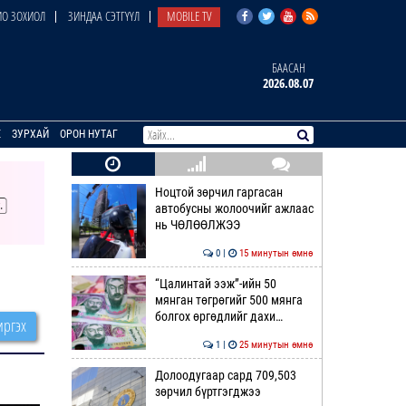
О ЗОХИОЛ
ЗИНДАА СЭТГҮҮЛ
MOBILE TV
БААСАН
2026.08.07
E
ЗУРХАЙ
ОРОН НУТАГ
Ноцтой зөрчил гаргасан
автобусны жолоочийг ажлаас
нь ЧӨЛӨӨЛЖЭЭ
0 |
15 минутын өмнө
“Цалинтай ээж”-ийн 50
мянган төгрөгийг 500 мянга
болгох өргөдлийг дахи…
ргэх
1 |
25 минутын өмнө
Долоодугаар сард 709,503
зөрчил бүртгэгджээ