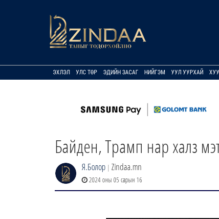
ЭХЛЭЛ
УЛС ТӨР
ЭДИЙН ЗАСАГ
НИЙГЭМ
УУЛ УУРХАЙ
ХУ
Байден, Трамп нар халз мэ
Я.Болор
Zindaa.mn
|
2024 оны 05 сарын 16