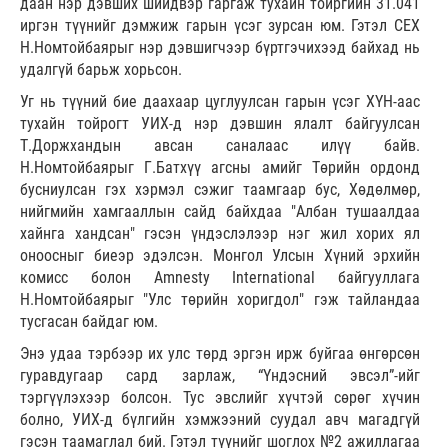
даан нэр дэвших шийдвэр гаргаж тухайн тойргийн 31.041
иргэн түүнийг дэмжиж гарын үсэг зурсан юм. Гэтэл СЕХ
Н.Номтойбаярыг нэр дэвшигчээр бүртгэчихээд байхад нь
удалгүй барьж хорьсон.
Уг нь түүний бие даахаар цуглуулсан гарын үсэг ХҮН-аас
тухайн тойрогт УИХ-д нэр дэвшин ялалт байгуулсан
Т.Доржхандын авсан саналаас илүү байв.
Н.Номтойбаярыг Г.Батхүү агсны амийг Төрийн ордонд
бусниулсан гэх хэрмэл сэжиг таамгаар бус, Хөдөлмөр,
нийгмийн хамгааллын сайд байхдаа "Албан тушаалдаа
хайнга хандсан" гэсэн үндэслэлээр нэг жил хорих ял
оноосныг биеэр эдэлсэн. Монгол Улсын Хүний эрхийн
комисс болон Amnesty International байгууллага
Н.Номтойбаярыг "Улс төрийн хоригдол" гэж тайландаа
тусгасан байдаг юм.
Энэ удаа тэрбээр их улс төрд эргэн ирж буйгаа өнгөрсөн
гуравдугаар сард зарлаж, “Үндэсний эвсэл”-ийг
тэргүүлэхээр болсон. Тус эвслийг хүчтэй сөрөг хүчин
болно, УИХ-д бүлгийн хэмжээний суудал авч магадгүй
гэсэн таамаглал бий. Гэтэл түүнийг шоглох №2 ажиллагаа