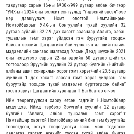
тавдугаар сарын 16-ны №30к/999 дугаар албан бичгээр
“УИХ-ын 2024 оны ээлжит сонгуульд “Үндэсний эвсэл”-ээс
нэр дэвшүүлэгч Номт овогтой Нямтайширын
Номтойбаярыг УИХ-ын Сонгуулийн тухай хуулийн 32
дугаар зүйлийн 32.2.9 дэх хэсэгт зааснаар Авлига, албан
тушаалын гэмт хэрэг үйлдсэн гэм буруутайд тооцож
байсан эсэхийг Цагдаагийн байгууллагын ял шийтгэлийн
мэдээллийн сангаас шалгахад Улсын Дээд шүүхийн 2021
оны нэгдүгээр сарын 22-ны өдрийн 60 дугаар шийтгэх
тогтоолоор Эрүүгийн хуулийн 23 дугаар бүлгийн /Нийтийн
албаны ашиг сонирхлын эсрэг гэмт хэрэг/-ийн 23.5 дугаар
зүйлийн 1 дэх хэсэгт заасан гэмт хэрэг үйлдсэн гэм
буруутайд тооцсон тухай мэдээлэл бүртгэгдсэн байна”
гэсэн хариуг Цагдаагийн хурандаа П.Батбаатар өгчээ.
Ийм төөрөгдүүлсэн хариу өгсөн гэдгийг Н.Номтойбаяр
мэдэгдэв. Иймд тэрбээр Эрүүгийн хуулийн 22 дугаар
бүлгийн “Авлига, албан тушаалын гэмт хэрэг”-т
Нямтайшир овогтой Номтойбаяр миний бие гэм буруутайд
тооцогдсон, эсхүл тооцогдоогүй гэсэн маш тодорхой
лавлагаа гаргаж өгөхийг хүссэн тухай албан бичгээ