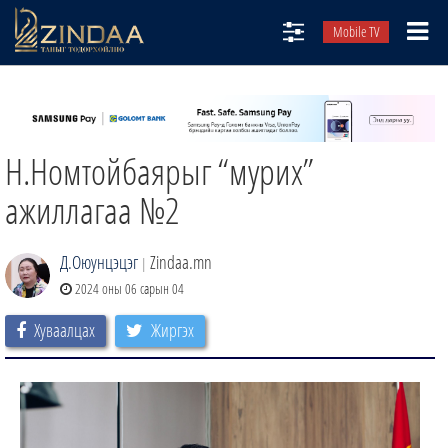
Mobile TV
НИЙТЛЭЛЧИД
ТВ8
Н.Номтойбаярыг “мурих”
ӨГЛӨӨНИЙ СОНИН
АУДИО ЗОХИОЛ
ажиллагаа №2
ЗИНДАА СЭТГҮҮЛ
Д.Оюунцэцэг
Zindaa.mn
|
2024 оны 06 сарын 04
Хуваалцах
Жиргэх