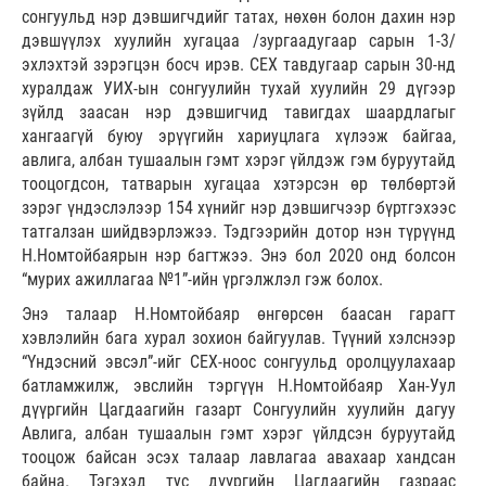
сонгуульд нэр дэвшигчдийг татах, нөхөн болон дахин нэр
дэвшүүлэх хуулийн хугацаа /зургаадугаар сарын 1-3/
эхлэхтэй зэрэгцэн босч ирэв. СЕХ тавдугаар сарын 30-нд
хуралдаж УИХ-ын сонгуулийн тухай хуулийн 29 дүгээр
зүйлд заасан нэр дэвшигчид тавигдах шаардлагыг
хангаагүй буюу эрүүгийн хариуцлага хүлээж байгаа,
авлига, албан тушаалын гэмт хэрэг үйлдэж гэм буруутайд
тооцогдсон, татварын хугацаа хэтэрсэн өр төлбөртэй
зэрэг үндэслэлээр 154 хүнийг нэр дэвшигчээр бүртгэхээс
татгалзан шийдвэрлэжээ. Тэдгээрийн дотор нэн түрүүнд
Н.Номтойбаярын нэр багтжээ. Энэ бол 2020 онд болсон
“мурих ажиллагаа №1”-ийн үргэлжлэл гэж болох.
Энэ талаар Н.Номтойбаяр өнгөрсөн баасан гарагт
хэвлэлийн бага хурал зохион байгуулав. Түүний хэлснээр
“Үндэсний эвсэл”-ийг СЕХ-ноос сонгуульд оролцуулахаар
батламжилж, эвслийн тэргүүн Н.Номтойбаяр Хан-Уул
дүүргийн Цагдаагийн газарт Сонгуулийн хуулийн дагуу
Авлига, албан тушаалын гэмт хэрэг үйлдсэн буруутайд
тооцож байсан эсэх талаар лавлагаа авахаар хандсан
байна. Тэгэхэд тус дүүргийн Цагдаагийн газраас