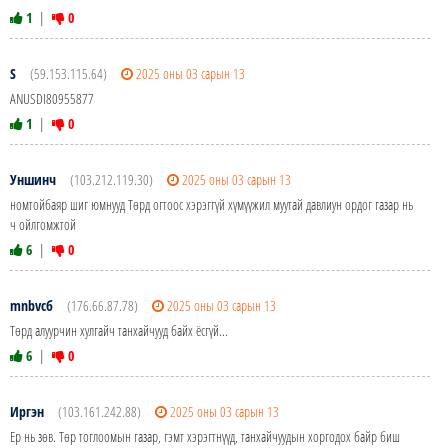
1
|
0
S
(59.153.115.64)
2025 оны 03 сарын 13
ANUSDI80955877
1
|
0
Уншинч
(103.212.119.30)
2025 оны 03 сарын 13
номтойбаяр шиг юмнууд Төрд огтоос хэрэггүй хүмүүжил муутай давлиун ордог газар нь
ч ойлгомжтой
6
|
0
mnbvcб
(176.66.87.78)
2025 оны 03 сарын 13
Төрд алуурчин хулгайч танхайчууд байх ёсгүй...
6
|
0
Иргэн
(103.161.242.88)
2025 оны 03 сарын 13
Ер нь зөв. Төр тоглоомын газар, гэмт хэрэгтнүүд, танхайчуудын хоргодох байр биш