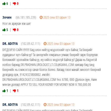
6
|
0
Зочин
(66.181.185.239)
2025 оны 03 сарын 13
Нээг их ариухан юм шиг
5
|
0
DR. ADITYA
(102.89.42.111)
2025 оны 03 сарын 13
БҮГДЭЭРЭЭ САЙН УУ!!!!! Бид олон нийтэд мэдээлэхийг хүсч байна; Та бөөрийг
худалдахыг хүсч байна уу? Та санхүүгийн хямралын улмаас бөөрийг зарж борлуулах
боломжийг эрэлхийлж байна уу, юу хийхээ мэдэхгүй байна уу? Дараа нь бидэнтэй
холбоо бариад DR.PRADHAN.UROLOGIST.LT.COL@GMAIL.COM хаягаар бид танд
бөөрнийх нь хэмжээгээр санал болгох болно. Яагаад гэвэл манай эмнэлэгт бөөрний
дутагдалд орж, 91424323800802. имэйл:
DR.PRADHAN.UROLOGIST.LT.COL@GMAIL.COM Yнэ: $780, 000 (Долоон зуун, Наян
мянган доллар) APPLY TO SELL YOUR KIDNEY FOR MONEY NOW $ 780,000.00
1
|
1
DR. ADITYA
(102.89.42.111)
2025 оны 03 сарын 13
БҮГДЭЭРЭЭ САЙН УУ!!!!! Бид олон нийтэд мэдээлэхийг хүсч байна; Та бөөрийг