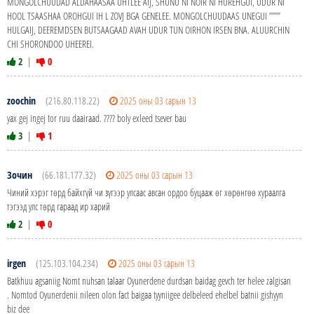
MONGOLCHUUDAD ALDAHAASAA UHTLEE AIJ, SHUNU NI NOIR NI HUREHGUI, UDUR NI
HOOL TSAASHAA OROHGUI IH L ZOVJ BGA GENELEE. MONGOLCHUUDAAS UNEGUI ””””
HULGAIJ, DEEREMDSEN BUTSAAGAAD AVAH UDUR TUN OIRHON IRSEN BNA. ALUURCHIN
CHI SHORONDOO UHEEREI.
2
|
0
zoochin
(216.80.118.22)
2025 оны 03 сарын 13
yax gej ingej tor ruu daairaad. ???? boly exleed tsever bau
3
|
1
Зочин
(66.181.177.32)
2025 оны 03 сарын 13
Чиний хэрэг төрд байхгүй чи зүгээр улсаас авсан ордоо буцааж өг хөрөнгөө хураалга
тэгээд улс төрд гараад ир харий
2
|
0
irgen
(125.103.104.234)
2025 оны 03 сарын 13
Batkhuu agsaniig Nomt nuhsan talaar Oyunerdene durdsan baidag gevch ter helee zalgisan
. Nomtod Oyunerdenii nileen olon fact baigaa tyyniigee delbeleed ehelbel batnii gishyyn
biz dee