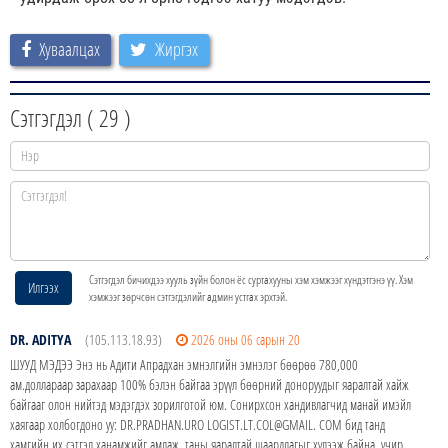
Хуваалцах
Жиргэх
Сэтгэгдэл (
29
)
Сэтгэгдэл бичихдээ хууль зүйн болон ёс суртахууны хэм хэмжээг хүндэтгэнэ үү. Хэм
Илгээх
хэмжээг зөрчсөн сэтгэгдэлийг админ устгах эрхтэй.
DR. ADITYA
(105.113.18.93)
2026 оны 06 сарын 20
ШУУД МЭДЭЭ Энэ нь Адити Апрадхан эмнэлгийн эмнэлэг бөөрөө 780,000
ам.доллараар зарахаар 100% бэлэн байгаа эрүүл бөөрний доноруудыг яаралтай хайж
байгааг олон нийтэд мэдэгдэх зорилготой юм. Сонирхсон хандивлагчид манай имэйл
хаягаар холбогдоно уу: DR.PRADHAN.URO LOGIST.LT.COL@GMAIL. COM бид танд
хамгийн их сэтгэл ханамжийг амлаж, таны яаралтай шаардлагыг хүлээж байна, учир