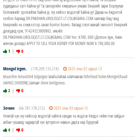
худалдахыг хүсч байна уу? Та санхүүгийн хямралын улмаас бөөрийг зарж борлуулах
боломжийг эрэлхийлж байна уу, юу хийхээ мэдэхгүй байна уу? Дараа нь бидэнтэй
холбоо бариад DR.PRADHAN.UROLOGIST.LT.COL@GMAIL.COM хаягаар бид танд
бөөрнийх нь хэмжээгээр санал болгох болно. Яагаад гэвэл манай эмнэлэгт бөөрний
дутагдалд орж, 91424323800802. имэйл:
DR.PRADHAN.UROLOGIST.LT.COL@GMAIL.COM Yнэ: $780, 000 (Долоон зуун, Наян
мянган доллар) APPLY TO SELL YOUR KIDNEY FOR MONEY NOW $ 780,000.00
1
|
0
Mongol irgen.
(178.209.133.214)
2025 оны 03 сарын 13
Aluurchin tonuulchid tolgoigoo tasaluulahaa udamaaraa Ochirlood hulee.Mongolchuud
UAHIIG SHIIDENE,Uamaar chine tonilgonoo.
2
|
0
Зочин
(66.181.178.212)
2025 оны 03 сарын 13
Номгүй хүн юу хийхээр мэдэхгүй хайнга хандах нь мэдээж биздээ тийм том сайдын
албан тушаалд чадваргүй хүн зүтгүүлсэн намын дарга нар буруутай
4
|
0