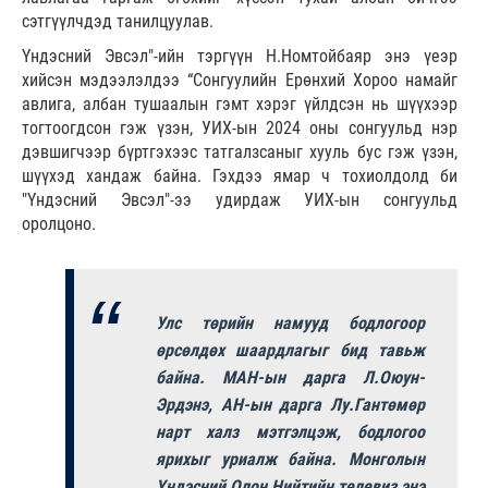
сэтгүүлчдэд танилцуулав.
Үндэсний Эвсэл"-ийн тэргүүн Н.Номтойбаяр энэ үеэр
хийсэн мэдээлэлдээ “Сонгуулийн Ерөнхий Хороо намайг
авлига, албан тушаалын гэмт хэрэг үйлдсэн нь шүүхээр
тогтоогдсон гэж үзэн, УИХ-ын 2024 оны сонгуульд нэр
дэвшигчээр бүртгэхээс татгалзсаныг хууль бус гэж үзэн,
шүүхэд хандаж байна. Гэхдээ ямар ч тохиолдолд би
"Үндэсний Эвсэл"-ээ удирдаж УИХ-ын сонгуульд
оролцоно.
Улс төрийн намууд бодлогоор
өрсөлдөх шаардлагыг бид тавьж
байна. МАН-ын дарга Л.Оюун-
Эрдэнэ, АН-ын дарга Лу.Гантөмөр
нарт халз мэтгэлцэж, бодлогоо
ярихыг уриалж байна. Монголын
Үндэсний Олон Нийтийн телевиз энэ