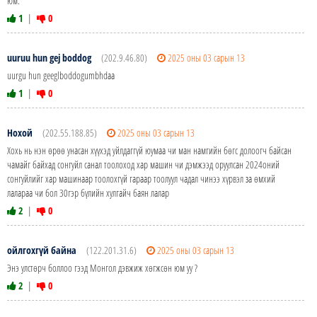
юм.
1
|
0
uuruu hun gej boddog
(202.9.46.80)
2025 оны 03 сарын 13
uurgu hun geeglboddogumbhdaa
1
|
0
Нохой
(202.55.188.85)
2025 оны 03 сарын 13
Хохь нь нэн өрөө унасан хүүхэд уйлдаггүй юумаа чи ман намгийн бөгс долоогч байсан
чамайг байхад сонгуйл санал тоолоход хар машин чи дэмжээд оруулсан 2024оний
сонгуйлийг хар машинаар тоолохгүй гараар тоолуул чадал чинээ хүрвэл за өмхий
лалараа чи бол 30гэр бүлийн хулгайч баян лалар
2
|
0
ойлгохгүй байна
(122.201.31.6)
2025 оны 03 сарын 13
Энэ улстөрч боллоо гээд Монгол дэвжиж хөгжсөн юм уу ?
2
|
0