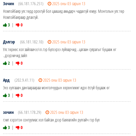
Зочин
(66.181.176.251)
2025 оны 03 сарын 13
Номтойбаяр улс төрд орохгүй бол цаашид амьдарч чадахгүй юмуу. Монголын улс төр
Номтойбаяраар дутахгүй.
3
|
0
Дэлгэр
(66.181.182.10)
2025 оны 03 сарын 13
Улс төрөөс хол зайлаачээ\n.гэр бүлээрээ луйварчид ..цагаан суврагыг буцааж өг
..дээрэмчид зайл
2
|
0
Ард
(202.9.41.11)
2025 оны 03 сарын 13
Энэ хулгааач дангаараараа монголчуудын хөрөнгиииг идэх ёсгүй буцааж өг
3
|
0
зочин
(66.181.178.29)
2025 оны 03 сарын 13
гэмт хэрэгтэн сонгуулиас хол байсан дээр баялагийн рулгайч гэр бүл
3
|
0