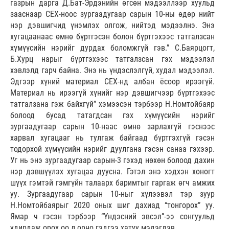
газрын дарга Д.Бат-Эрдэнийн өгсөн мэдээллээр хуульд
зааснаар СЕХ-ноос зургаадугаар сарын 10-ны өдөр нийт
нэр дэвшигчид үнэмлэх олгож, нийтэд мэдээлнэ. Энэ
хугацаанаас өмнө бүртгэсэн болон бүртгэхээс татгалзсан
хүмүүсийн нэрийг дурдах боломжгүй гэв.” С.Баярцогт,
Б.Хурц нарыг бүртгэхээс татгалзсан гэх мэдээлэл
хэвлэлд гарч байна. Энэ нь үндэслэлгүй, худал мэдээлэл.
Эдгээр хүний материал СЕХ-нд албан ёсоор ирээгүй.
Материал нь ирээгүй хүнийг нэр дэвшигчээр бүртгэхээс
татгалзана гэж байхгүй” хэмээсэн тэрбээр Н.Номтойбаяр
болоод бусад татагдсан гэх хүмүүсийн нэрийг
зургаадугаар сарын 10-наас өмнө зарлахгүй гэснээс
харвал хугацааг нь тулгаж байгаад бүртгэхгүй гэсэн
тодорхой хүмүүсийн нэрийг дуулгана гэсэн санаа гэхээр.
Уг нь энэ зургаадугаар сарын-3 гэхэд нөхөн болоод дахин
нэр дэвшүүлэх хугацаа дуусна. Гэтэл энэ хэдхэн хоногт
шүүх гэмтэй гэмгүйн талаарх баримтыг гаргаж өгч амжих
уу. Зургаадугаар сарын 10-ныг хүлээвэл тэр зуур
Н.Номтойбаярыг 2020 оных шиг дахиад “тонгорох” уу.
Ямар ч гэсэн тэрбээр “Үндэсний эвсэл”-ээ сонгуульд
удирдаж орох оо л орно гэдгээ хатуу мэдэгдэв.