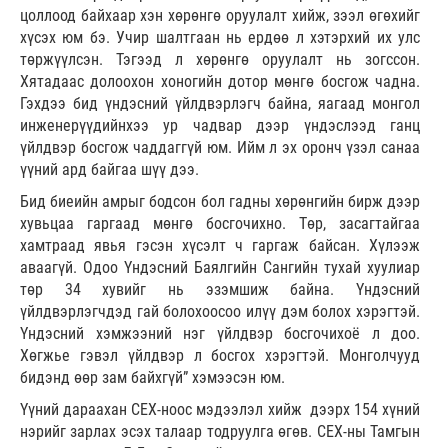
цоллоод байхаар хэн хөрөнгө оруулалт хийж, зээл өгөхийг
хүсэх юм бэ. Учир шалтгаан нь ердөө л хэтэрхий их улс
төржүүлсэн. Тэгээд л хөрөнгө оруулалт нь зогссон.
Хятадаас долоохон хоногийн дотор мөнгө босгож чадна.
Гэхдээ бид үндэсний үйлдвэрлэгч байна, яагаад монгол
инженерүүдийнхээ ур чадвар дээр үндэслээд ганц
үйлдвэр босгож чаддаггүй юм. Ийм л эх оронч үзэл санаа
үүний ард байгаа шүү дээ.
Бид биеийн амрыг бодсон бол гадны хөрөнгийн бирж дээр
хувьцаа гаргаад мөнгө босгочихно. Төр, засагтайгаа
хамтраад явья гэсэн хүсэлт ч гаргаж байсан. Хүлээж
аваагүй. Одоо Үндэсний Баялгийн Сангийн тухай хуулиар
төр 34 хувийг нь эзэмшиж байна. Үндэсний
үйлдвэрлэгчдэд гай болохоосоо илүү дэм болох хэрэгтэй.
Үндэсний хэмжээний нэг үйлдвэр босгочихоё л доо.
Хөгжье гэвэл үйлдвэр л босгох хэрэгтэй. Монголчууд
бидэнд өөр зам байхгүй” хэмээсэн юм.
Үүний дараахан СЕХ-ноос мэдээлэл хийж дээрх 154 хүний
нэрийг зарлах эсэх талаар тодруулга өгөв. СЕХ-ны Тамгын