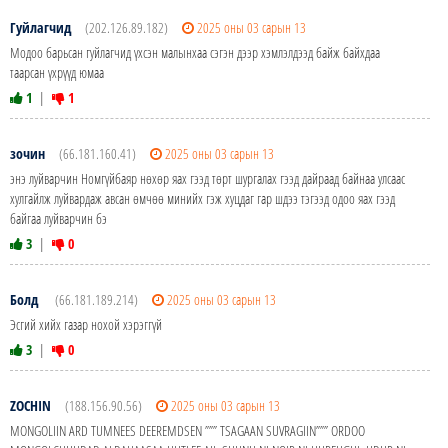
Гуйлагчид
(202.126.89.182)
2025 оны 03 сарын 13
Модоо барьсан гуйлагчид үхсэн малынхаа сэгэн дээр хэмлэлдээд байж байхдаа
таарсан үхрүүд юмаа
1
|
1
зочин
(66.181.160.41)
2025 оны 03 сарын 13
энэ луйварчин Номгүйбаяр нөхөр яах гээд төрт шургалах гээд дайраад байнаа улсаас
хулгайлж луйвардаж авсан өмчөө минийх гэж хуцдаг гар шдээ тэгээд одоо яах гээд
байгаа луйварчин бэ
3
|
0
Болд
(66.181.189.214)
2025 оны 03 сарын 13
Эсгий хийх газар нохой хэрэггүй
3
|
0
ZOCHIN
(188.156.90.56)
2025 оны 03 сарын 13
MONGOLIIN ARD TUMNEES DEEREMDSEN ””” TSAGAAN SUVRAGIIN””” ORDOO