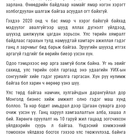
зарлана. Өнөөдрийн байдлаар намайг ямар нэгэн хэрэгт
холбогдуулан шалгаж байгаа асуудал огт байхгүй.
Гэхдээ 2020 онд ч бас ямар ч хэрэг байхгүй байхад
мэдүүлэг авалгүйгээр шууд яллах дүгнэлт үйлдээд,
шүүхэд шилжүүлж цагдан хорьсон. Улс төрийн хямралт
байдлаас гарахын тулд намуудтай хамтарч ажиллая гэдэг
ганц л зарчмыг бид барьж байгаа. Эрүүгийн шүүхэд итгэх
аргагүй гэдгийг би өөрийн биеэр үзсэн хүн.
Одоо тэмцэхээс өөр арга замгүй болж байна. Уг нь эвийг
сахиад, улс төрийн соёл гаргаад энэ удаагийн УИХ-ын
сонгуулийг хийе гэдэг уриалга гаргасан. Хүн рүү нулимж
байгаа бол харин ч өөрөөр үзнэ шүү.
Улс төрд байгаа намчин, хулгайчдын дарангуйлал дор
Монголд бизнес хийж амжилт олно гэдэг маш хүнд
боллоо. Та нар бодит амьдрал дээр Цагаан суварга дээр
очиж үзсэн үү. Ганц харуул хамгаалалтын алба, хашаа л
бий. Хөрөнгө оруулалт нь 10 гаруй жил гацаад зогсчихсон
үйлдвэрийн суурь л байгаа. Үндэсний хэмжээний
томоохон үйлдвэр босгох гэхээр улс төржүүлээд, байнга