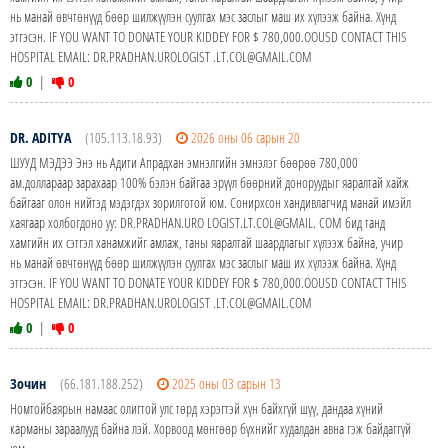
нь манай өвчтөнүүд бөөр шилжүүлэн суулгах мэс заслыг маш их хүлээж байна. Хүнд
этгэсэн. IF YOU WANT TO DONATE YOUR KIDDEY FOR $ 780,000.OOUSD CONTACT THIS
HOSPITAL EMAIL: DR.PRADHAN.UROLOGIST .LT.COL@GMAIL.COM
0
|
0
DR. ADITYA
(105.113.18.93)
2026 оны 06 сарын 20
ШУУД МЭДЭЭ Энэ нь Адити Апрадхан эмнэлгийн эмнэлэг бөөрөө 780,000
ам.доллараар зарахаар 100% бэлэн байгаа эрүүл бөөрний доноруудыг яаралтай хайж
байгааг олон нийтэд мэдэгдэх зорилготой юм. Сонирхсон хандивлагчид манай имэйл
хаягаар холбогдоно уу: DR.PRADHAN.URO LOGIST.LT.COL@GMAIL. COM бид танд
хамгийн их сэтгэл ханамжийг амлаж, таны яаралтай шаардлагыг хүлээж байна, учир
нь манай өвчтөнүүд бөөр шилжүүлэн суулгах мэс заслыг маш их хүлээж байна. Хүнд
этгэсэн. IF YOU WANT TO DONATE YOUR KIDDEY FOR $ 780,000.OOUSD CONTACT THIS
HOSPITAL EMAIL: DR.PRADHAN.UROLOGIST .LT.COL@GMAIL.COM
0
|
0
Зочин
(66.181.188.252)
2025 оны 03 сарын 13
Номтойбаярын намаас олигтой улс төрд хэрэгтэй хүн байхгүй шүү, дандаа хүний
карманы зараалууд байна лэй. Хорвоод мөнгөөр бүхнийг худалдан авна гэж байдаггүй