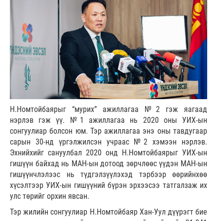
Н.Номтойбаярыг “мурих” ажиллагаа №2 гэж яагаад
нэрлэв гэж үү. №1 ажиллагаа нь 2020 оны УИХ-ын
сонгуулиар болсон юм. Тэр ажиллагаа энэ оны тавдугаар
сарын 30-нд үргэлжилсэн учраас №2 хэмээн нэрлэв.
Эхнийхийг сануулбал 2020 онд Н.Номтойбаярыг УИХ-ын
гишүүн байхад нь МАН-ын дотоод зөрчлөөс үүдэн МАН-ын
гишүүнчлэлээс нь түдгэлзүүлэхэд тэрбээр өөрийнхөө
хүсэлтээр УИХ-ын гишүүний бүрэн эрхээсээ татгалзаж их
улс төрийг орхин явсан.
Тэр жилийн сонгуулиар Н.Номтойбаяр Хан-Уул дүүрэгт бие