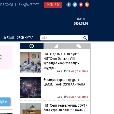
О ЗОХИОЛ
ЗИНДАА СЭТГҮҮЛ
MOBILE TV
ПҮРЭВ
2026.08.06
E
ЗУРХАЙ
ОРОН НУТАГ
НИТХ дахь АН-ын бүлэг
НИТХ-ын Ээлжит VIII
хуралдаанаар хэлэлцэх
асуудл…
0 |
10 минутын өмнө
Өнөөдөр гурван дүүрэгт
ЦАХИЛГААН ХЯЗГААРЛАНА
0 |
36 минутын өмнө
ргэх
НИТХ-ын төлөөлөгчид COP17
бага хурлын бэлтгэл ажлын