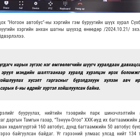
ох "Ногоон автобус"-ны хэргийн гэм буруугийн шүүх хурал Сүхб
рүүгийн хэргийн анхан шатны шүүхэд өнөөдөр /2024.10.21/ эхэ
йдвэрлэлээ.
үгдэгч нарын зүгээс нэг өмгөөлөгчийн шүүгч хуралдаан давхацса
 эрүүл мэндийн шалтгаанаар хуралд хүрэлцэн ирэх боломжг
ойшлуулах хүсэлт гаргасныг бүрэлдэхүүн хүлээн авч ир
 сарын 6-ны өдрийг хүртэл хойшлуулсан байна.
рэлийг бууруулах, нийтийн тээврийн парк шинэчлэлтийн
аг даргын Тамгын газар, “Тэнүүн-Огоо” ХХК-иуд их багтаамжийн 
гаан хөдөлгүүртэй 160 автобус, дунд багтаамжийн 50 автобус бую
эрээ байгуулсан байдаг. Уг гэрээний улмаас улсад нийт 134 