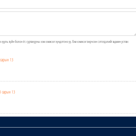
э хууль зүйн болон ёс суртахууны хэм хэмжээг хүндэтгэнэ үү. Хэм хэмжээг зөрчсөн сэтгэгдэлийг админ устгах
 сарын 13
3 сарын 13