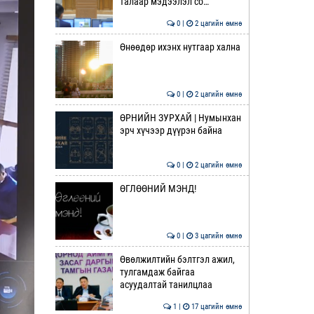
талаар мэдээлэл со…
0 |
2 цагийн өмнө
Өнөөдөр ихэнх нутгаар хална
0 |
2 цагийн өмнө
ӨРНИЙН ЗУРХАЙ | Нумынхан
эрч хүчээр дүүрэн байна
0 |
2 цагийн өмнө
ӨГЛӨӨНИЙ МЭНД!
0 |
3 цагийн өмнө
Өвөлжилтийн бэлтгэл ажил,
тулгамдаж байгаа
асуудалтай танилцлаа
1 |
17 цагийн өмнө