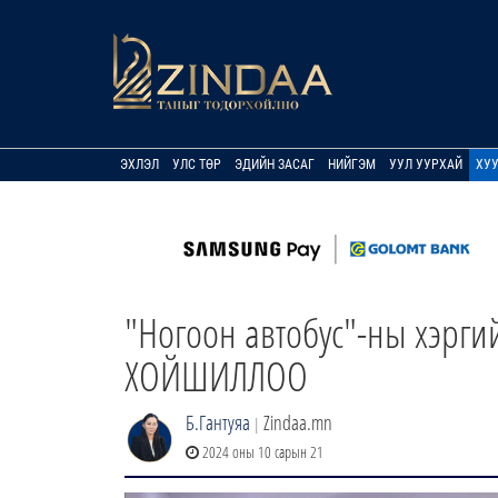
ЭХЛЭЛ
УЛС ТӨР
ЭДИЙН ЗАСАГ
НИЙГЭМ
УУЛ УУРХАЙ
ХУ
"Ногоон автобус"-ны хэрги
ХОЙШИЛЛОО
Б.Гантуяа
Zindaa.mn
|
2024 оны 10 сарын 21