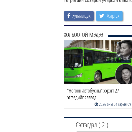
төгрөгийн хохирол учирсан билээ
Хуваалцах
Жиргэх
ХОЛБООТОЙ МЭДЭЭ
“Ногоон автобусны” хэрэгт 27
этгээдийг яллагд…
2026 оны 04 сарын 09
Сэтгэгдэл (
2
)