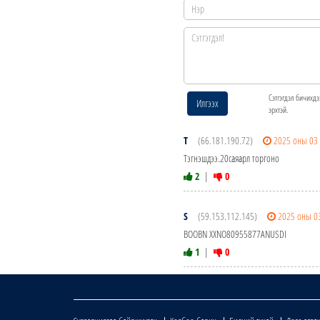
Сэтгэгдэл бичихдэ
Илгээх
эрхтэй.
Т
(66.181.190.72)
2025 оны 03
Тэгнэшдээ.20саяарл торгоно
2
|
0
S
(59.153.112.145)
2025 оны 0
BOOBN XXNO80955877ANUSDI
1
|
0