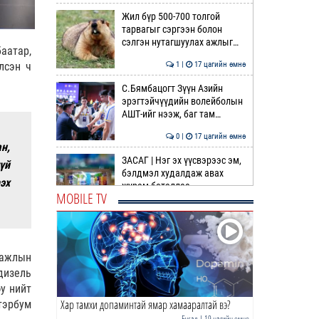
Жил бүр 500-700 толгой
тарвагыг сэргээн болон
сэлгэн нутагшуулах ажлыг…
аатар,
лсэн ч
1 |
17 цагийн өмнө
С.Бямбацогт Зүүн Азийн
эрэгтэйчүүдийн волейболын
АШТ-ийг нээж, баг там…
0 |
17 цагийн өмнө
н,
ЗАСАГ | Нэг эх үүсвэрээс эм,
үй
бэлдмэл худалдаж авах
эх
журам баталлаа
MOBILE TV
1 |
18 цагийн өмнө
Бүх шатанд хэмнэлтийн
горимд шилжиж, найр,
 ажлын
наадам, зөвлөгөөнийг
хоригл…
дизель
1 |
18 цагийн өмнө
у нийт
Хар тамхи допаминтай ямар хамааралтай вэ?
тэрбум
Монгол эмэгтэйтэй нууцаар
гэрлэж, АНУ-д нэвтрүүлсэн
Бусад
| 19 цагийн өмнө