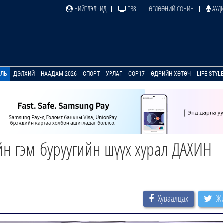
НИЙТЛЭЛЧИД
ТВ8
ӨГЛӨӨНИЙ СОНИН
АУДИ
УЛЬ
ДЭЛХИЙ
НААДАМ-2026
СПОРТ
УРЛАГ
COP17
ӨДРИЙН ХӨТӨЧ
LIFE STYL
йн гэм буруугийн шүүх хурал ДАХИН
Хуваалцах
Жи