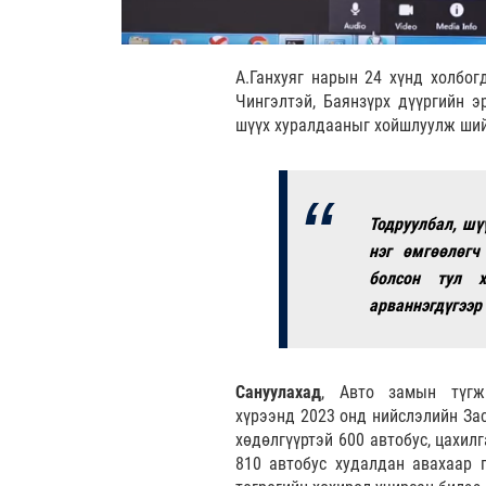
А.Ганхуяг нарын 24 хүнд холбогд
Чингэлтэй, Баянзүрх дүүргийн э
шүүх хуралдааныг хойшлуулж ши
Тодруулбал, шү
нэг өмгөөлөгч
болсон тул х
арваннэгдүгээр
Сануулахад
, Авто замын түгж
хүрээнд 2023 онд нийслэлийн Зас
хөдөлгүүртэй 600 автобус, цахил
810 автобус худалдан авахаар г