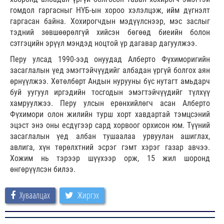
гомдол гаргасныг НҮБ-ын хороо хэлэлцэж, ийм дүгнэлт
гаргасан байна. Хохирогчдын мэдүүлснээр, мэс заслыг
тэдний зөвшөөрөлгүй хийсэн бөгөөд биеийн болон
сэтгэцийн эрүүл мэндэд ноцтой үр дагавар дагуулжээ.
Перу улсад 1990-ээд онуудад Алберто Фүхиморигийн
засаглалын үед эмэгтэйчүүдийг албадан үргүй болгох аян
өрнүүлжээ. Хөтөлбөрт Андын нурууны бүс нутагт амьдарч
буй уугуул иргэдийн тосгодын эмэгтэйчүүдийг түлхүү
хамруулжээ. Перу улсын ерөнхийлөгч асан Алберто
Фүхимори олон жилийн турш хорт хавдартай тэмцсэний
эцэст энэ оны есдүгээр сард хорвоог орхисон юм. Түүний
засаглалын үед албан тушаалаа урвуулан ашиглах,
авлига, хүн төрөлхтний эсрэг гэмт хэрэг газар авчээ.
Хожим нь тэрээр шүүхээр орж, 15 жил шоронд
өнгөрүүлсэн билээ.
Хуваалцах
Жиргэх