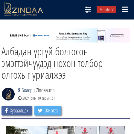
Mobile TV
НИЙТЛЭЛЧИД
ТВ8
Албадан үргүй болгосон
ӨГЛӨӨНИЙ СОНИН
АУДИО ЗОХИОЛ
эмэгтэйчүүдэд нөхөн төлбөр
ЗИНДАА СЭТГҮҮЛ
олгохыг уриалжээ
Я.Болор
Zindaa.mn
|
2024 оны 10 сарын 31
Хуваалцах
Жиргэх