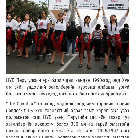
НҮБ Перу улсын эрх баригчдад хандан 1990-ээд онд Хүн
ам зүйн үндэсний хөтөлбөрийн хүрээнд албадан үргүй
болгосон эмэгтэйчүүдэд нөхөн төлбөр олгохыг уриалжээ.
“The Guardian” хэвлэлд мэдээлснээр, ийм төрлийн төрийн
бодлогыг нь хүн төрөлхтний эсрэг гэмт хэрэг гэж үзэх
боломжтой гэж НҮБ үзэн, Перугийн засгийн газар тус
хөтөлбөрийн хохирогч болох 300 мянга гаруй эмэгтэйд
нөхөн төлбөр олгох ёстой гэж тогтжээ. 1996-1997 оны
хооронд албадан үргүй болгосон таван хохирогч эмэгтэй