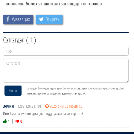
хөнөөсөн болохыг шалгалтын явцад тогтоожээ.
Хуваалцах
Жиргэх
Сэтгэгдэл (
1
)
Сэтгэгдэл бичихдээ хууль зүйн болон ёс суртахууны хэм хэмжээг хүндэтгэнэ үү. Хэм
Илгээх
хэмжээг зөрчсөн сэтгэгдэлийг админ устгах эрхтэй.
Зочин
(202.126.91.10)
2025 оны 03 сарын 13
Ийм бузар алуурчин яргачдыг шууд цаазаар авах хэрэгтэй
1
|
0