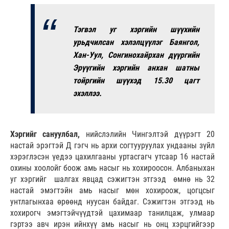
Тэгвэл уг хэргийн шүүхийн
урьдчилсан хэлэлцүүлэг Баянгол,
Хан-Уул, Сонгинохайрхан дүүргийн
Эрүүгийн хэргийн анхан шатны
тойргийн шүүхэд 15.30 цагт
эхэллээ.
Хэргийг сануулбал,
нийслэлийн Чингэлтэй дүүрэгт 20
настай эрэгтэй Д гэгч нь архи согтууруулах ундааны зүйл
хэрэглэсэн үедээ цахилгааны уртасгагч утсаар 16 настай
охины хоолойг боож амь насыг нь хохироосон. Албаныхан
уг хэргийг шалгах явцад сэжигтэн этгээд өмнө нь 32
настай эмэгтэйн амь насыг мөн хохироож, цогцсыг
унтлагынхаа өрөөнд нуусан байдаг. Сэжигтэн этгээд нь
хохирогч эмэгтэйчүүдтэй цахимаар танилцаж, улмаар
гэртээ авч ирэн ийнхүү амь насыг нь онц хэрцгийгээр