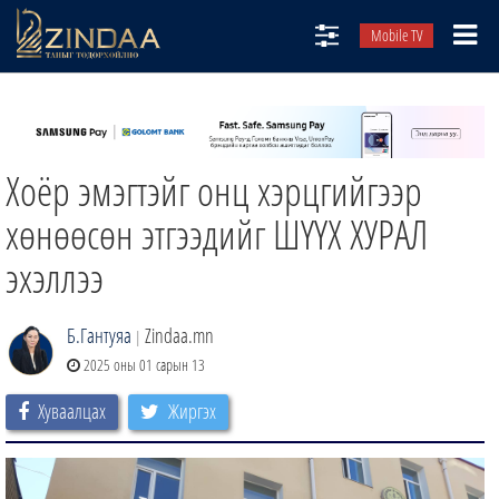
Mobile TV
НИЙТЛЭЛЧИД
ТВ8
Хоёр эмэгтэйг онц хэрцгийгээр
ӨГЛӨӨНИЙ СОНИН
АУДИО ЗОХИОЛ
хөнөөсөн этгээдийг ШҮҮХ ХУРАЛ
ЗИНДАА СЭТГҮҮЛ
эхэллээ
Б.Гантуяа
Zindaa.mn
|
2025 оны 01 сарын 13
Хуваалцах
Жиргэх