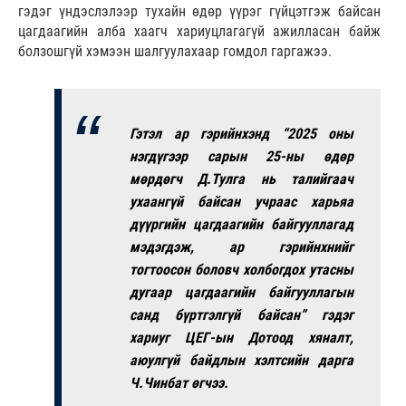
гэдэг үндэслэлээр тухайн өдөр үүрэг гүйцэтгэж байсан
цагдаагийн алба хаагч хариуцлагагүй ажилласан байж
болзошгүй хэмээн шалгуулахаар гомдол гаргажээ.
Гэтэл ар гэрийнхэнд “2025 оны
нэгдүгээр сарын 25-ны өдөр
мөрдөгч Д.Тулга нь талийгаач
ухаангүй байсан учраас харьяа
дүүргийн цагдаагийн байгууллагад
мэдэгдэж, ар гэрийнхнийг
тогтоосон боловч холбогдох утасны
дугаар цагдаагийн байгууллагын
санд бүртгэлгүй байсан” гэдэг
хариуг ЦЕГ-ын Дотоод хяналт,
аюулгүй байдлын хэлтсийн дарга
Ч.Чинбат өгчээ.