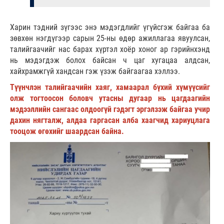
Харин тэдний зүгээс энэ мэдэгдлийг үгүйсгэж байгаа ба
зөвхөн нэгдүгээр сарын 25-ны өдөр ажиллагаа явуулсан,
талийгаачийг нас барах хүртэл хоёр хоног ар гэрийнхэнд
нь мэдэгдэж болох байсан ч цаг хугацаа алдсан,
хайхрамжгүй хандсан гэж үзэж байгаагаа хэллээ.
Түүнчлэн талийгаачийн хаяг, хамаарал бүхий хүмүүсийг
олж тогтоосон боловч утасны дугаар нь цагдаагийн
мэдээллийн сангаас олдоогүй гэдэгт эргэлзэж байгаа учир
дахин нягталж, алдаа гаргасан алба хаагчид хариуцлага
тооцож өгөхийг шаардсан байна.