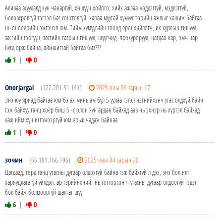
Аливаа асуудалд хүн чанаргүй, хөшүүн хойрго, хийх ажлаа мэддэггүй, мэдлэггүй,
боловсролгүй тэгээл бас сонсголгүй, хараа муутай хүмүүс төрийн ажлыг хашиж байгаа
нь өнөөдрийн эмгэнэл юм. Тийм хүмүүсийн тоонд ерөнхийлөгч, их хурлын гишүүд,
засгийн тэргүүн, засгийн газрын гишүүд, шүүгчид, прокурорууд, цагдаа нар, эмч нар
бүгд орж байна, аймшигтай байгаа биз???
1
|
0
Onorjargal
(122.201.31.141)
2025 оны 04 сарын 17
Энэ юу яриад байгаа юм бэ ах минь ам бүл 5 уулаа гэтэл нэгнийхэнч утас олдхүй байн
гэж байхуу ганц хоёр биш 5 -с олон хүн ардан байхад аав нь эхнэр нь хүртэл байхад
яаж ийм хүн итгэмээргүй юм ярьж чадаж байнаа
1
|
0
зочин
(66.181.166.196)
2025 оны 04 сарын 20
Цагдаад, төрд ганц утасны дугаар олдохгүй байна гэж байхгүй л дээ, энэ бол илт
хариуцлагагүй үйлдэл, ар гэрийнхнийг нь тогтоосон ч утасны дугаар олдоогүй гэдэг
бол байж болмооргүй шалтаг шүү
6
|
0