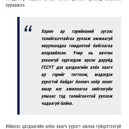
хураажээ.
Харин ар гэрийнхний зүгээс
талийгаачтайгаа уулзаж амжаагүй
явуулсандаа гомдолтой байгаагаа
илэрхийлсэн. Учир нь өвчтөн
ухаангүй хүргэгдэж ирсэн даруйд
ГССҮТ дэх цагдаагийн алба хаагч
ар гэрийг тогтоож, мэдэгдэх
үүрэгтэй байдаг боловч хоёр хоног
ямар нэг ажиллагаа хийгээгүйн
улмаас тэд талийгаачтай уулзаж
чадаагүй байна.
Иймээс цагдаагийн алба хаагч үүрэгт ажлаа гүйцэтгээгүй