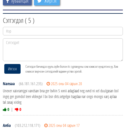
Хуваалцах
Жиргэх
Сэтгэгдэл (
5
)
Сэтгэгдэл бичихдээ хууль зүйн болон ёс суртахууны хэм хэмжээг хүндэтгэнэ үү. Хэм
Илгээх
хэмжээг зөрчсөн сэтгэгдэлийг админ устгах эрхтэй.
Nansaa
(66.181.161.235)
2025 оны 04 сарын 20
Unexer xaixramjgvi xandsan bna ger bvliin 5 xvnii adaglaad neg xvnd ni xel duulgasan bol
ingej ger gomdol teen vldexgvi l bx bsn shts.setgelgvi tsagdaa nar ongo mongo xarj ajilaa
tal zasaj xiideg
0
|
0
Алба
(103.212.118.171)
2025 оны 04 сарын 17