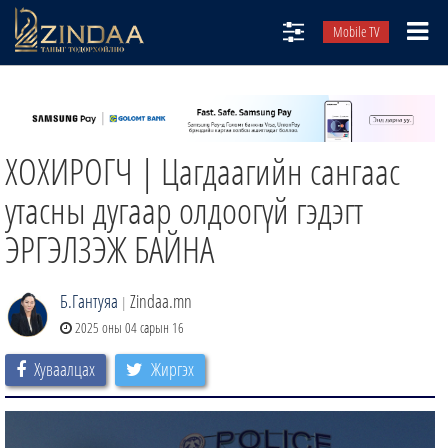
Mobile TV
НИЙТЛЭЛЧИД
ТВ8
ХОХИРОГЧ | Цагдаагийн сангаас
ӨГЛӨӨНИЙ СОНИН
АУДИО ЗОХИОЛ
утасны дугаар олдоогүй гэдэгт
ЗИНДАА СЭТГҮҮЛ
ЭРГЭЛЗЭЖ БАЙНА
Б.Гантуяа
Zindaa.mn
|
2025 оны 04 сарын 16
Хуваалцах
Жиргэх