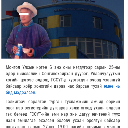
Монгол Улсын иргэн Б энэ оны нэгдүгээр сарын 25-ны
өдөр нийслэлийн Сонгинохайрхан дүүрэг, Улаанчулуутын
хогийн цэгээс олдож, ГССҮТ-д хүргэгдэн очоод ухаангүй
байсаар хоёр хоногийн дараа нас барсан тухай
өмнө нь
бид мэдээлсэн.
Талийгаач яаралтай түргэн тусламжийн эмчид өөрийн
овог нэр регистерийн дугаараа хэлж өгөөд ухаан алдсан
гэх бөгөөд ГССҮТ-ийн эмч нар энэ дагуу өвчтөний түүх
нээн эмчилгээ эхэлсэн боловч ухаан оролгүй байсаар
нэгдүгээр сарын 27-ны 19.00 цагийн орчимд амьсгал