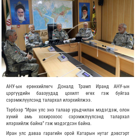
АНУ-ын ерөнхийлөгч Доналд Трамп Иранд АНУ-ын
цэргүүдийн баазуудад цохилт өгөх гэж буйгаа
сэрэмжлүүлсэнд талархал илэрхийлжээ.
Тэрбээр “Иран улс энэ талаар урьдчилан мэдэгдэж, олон
хүний амь хохирохоос сэрэмжлүүлсэнд талархал
илэрхийлж байна” гэж мэдэгдсэн байна.
Иран улс даваа гарагийн орой Катарын нутаг дэвсгэрт