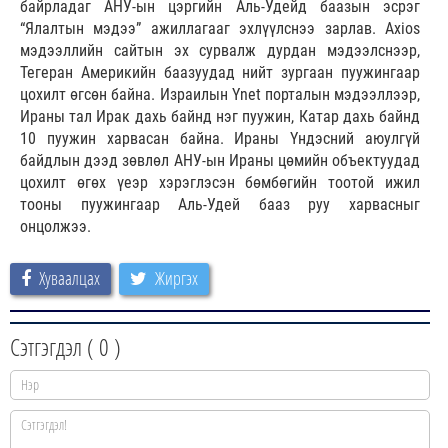
байрладаг АНУ-ын цэргийн Аль-Удейд баазын эсрэг
“Ялалтын мэдээ” ажиллагааг эхлүүлснээ зарлав. Axios
мэдээллийн сайтын эх сурвалж дурдан мэдээлснээр,
Тегеран Америкийн баазуудад нийт зургаан пуужингаар
цохилт өгсөн байна. Израилын Ynet порталын мэдээллээр,
Ираны тал Ирак дахь байнд нэг пуужин, Катар дахь байнд
10 пуужин харвасан байна. Ираны Үндэсний аюулгүй
байдлын дээд зөвлөл АНУ-ын Ираны цөмийн объектуудад
цохилт өгөх үеэр хэрэглэсэн бөмбөгийн тоотой ижил
тооны пуужингаар Аль-Удей бааз руу харвасныг
онцолжээ.
Хуваалцах
Жиргэх
Сэтгэгдэл (
0
)