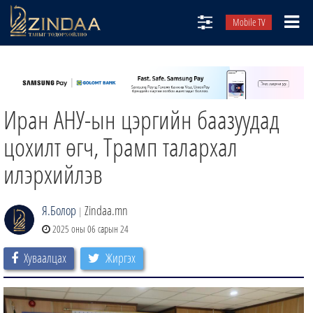
Mobile TV
НИЙТЛЭЛЧИД
ТВ8
Иран АНУ-ын цэргийн баазуудад
ӨГЛӨӨНИЙ СОНИН
АУДИО ЗОХИОЛ
цохилт өгч, Трамп талархал
ЗИНДАА СЭТГҮҮЛ
илэрхийлэв
Я.Болор
Zindaa.mn
|
2025 оны 06 сарын 24
Хуваалцах
Жиргэх