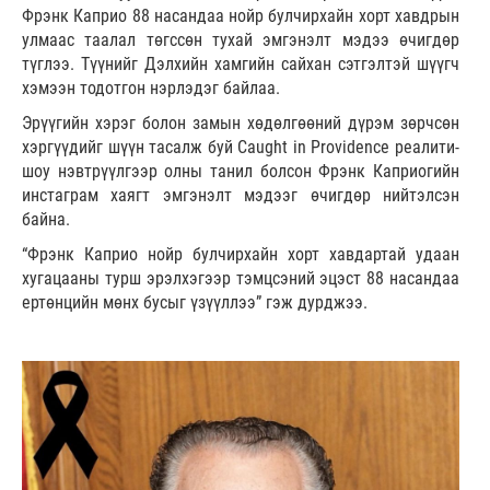
Фрэнк Каприо 88 насандаа нойр булчирхайн хорт хавдрын
улмаас таалал төгссөн тухай эмгэнэлт мэдээ өчигдөр
түглээ. Түүнийг Дэлхийн хамгийн сайхан сэтгэлтэй шүүгч
хэмээн тодотгон нэрлэдэг байлаа.
Эрүүгийн хэрэг болон замын хөдөлгөөний дүрэм зөрчсөн
хэргүүдийг шүүн тасалж буй Caught in Providence реалити-
шоу нэвтрүүлгээр олны танил болсон Фрэнк Каприогийн
инстаграм хаягт эмгэнэлт мэдээг өчигдөр нийтэлсэн
байна.
“Фрэнк Каприо нойр булчирхайн хорт хавдартай удаан
хугацааны турш эрэлхэгээр тэмцсэний эцэст 88 насандаа
ертөнцийн мөнх бусыг үзүүллээ” гэж дурджээ.