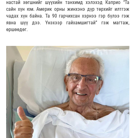
настай хөгшнийг шүүхийн танхимд хэлэхэд Каприо “Та
сайн хүн юм. Америк орны жинхэнэ дүр төрхийг илтгэж
чадах хүн байна. Та 90 гарчихсан хэрнээ гэр бүлээ гэж
явна шүү дээ. Үнэхээр гайхамшигтай” гэж магтаж,
өршөөдөг.