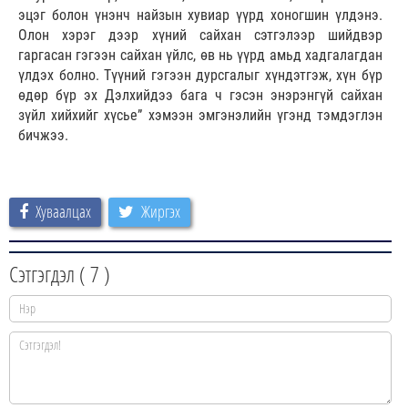
эцэг болон үнэнч найзын хувиар үүрд хоногшин үлдэнэ.
Олон хэрэг дээр хүний сайхан сэтгэлээр шийдвэр
гаргасан гэгээн сайхан үйлс, өв нь үүрд амьд хадгалагдан
үлдэх болно. Түүний гэгээн дурсгалыг хүндэтгэж, хүн бүр
өдөр бүр эх Дэлхийдээ бага ч гэсэн энэрэнгүй сайхан
зүйл хийхийг хүсье” хэмээн эмгэнэлийн үгэнд тэмдэглэн
бичжээ.
Хуваалцах
Жиргэх
Сэтгэгдэл (
7
)