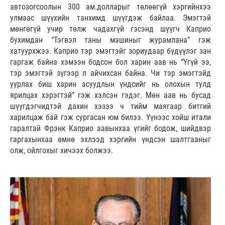
автозогсоолын 300 ам.долларыг төлөөгүй хэргийнхээ
улмаас шүүхийн танхимд шүүгдэж байлаа. Эмэгтэй
мөнгөгүй учир төлж чадахгүй гэсэнд шүүгч Каприо
бухимдан “Тэгвэл таны машиныг журамлана” гэж
хатуурхжээ. Каприо тэр эмэгтэйг зориудаар бүдүүлэг зан
гаргаж байна хэмээн бодсон бол харин аав нь “Үгүй ээ,
тэр эмэгтэй зүгээр л айчихсан байна. Чи тэр эмэгтэйд
уурлах биш харин асуудлын үндсийг нь олохын тулд
ярилцах хэрэгтэй” гэж хэлсэн гэдэг. Мөн аав нь бусад
шүүгдэгчидтэй дахин хэзээ ч тийм маягаар битгий
харилцаж бай гэж сургасан юм билээ. Үүнээс хойш итали
гаралтай Фрэнк Каприо аавынхаа үгийг бодож, шийдвэр
гаргахынхаа өмнө эхлээд хэргийн үндсэн шалтгааныг
олж, ойлгохыг хичээх болжээ.