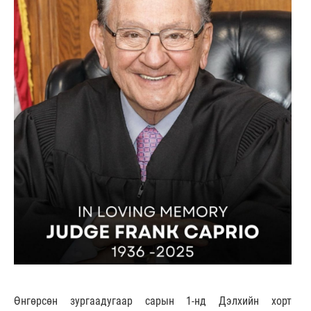
Өнгөрсөн зургаадугаар сарын 1-нд Дэлхийн хорт