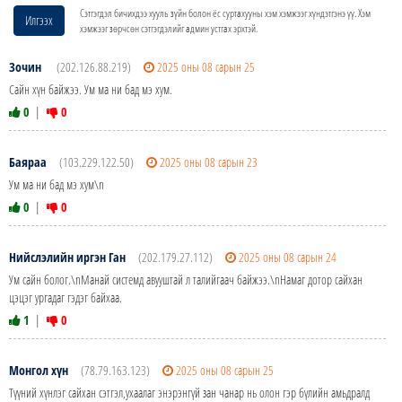
Сэтгэгдэл бичихдээ хууль зүйн болон ёс суртахууны хэм хэмжээг хүндэтгэнэ үү. Хэм
Илгээх
хэмжээг зөрчсөн сэтгэгдэлийг админ устгах эрхтэй.
Зочин
(202.126.88.219)
2025 оны 08 сарын 25
Сайн хүн байжээ. Ум ма ни бад мэ хум.
0
|
0
Баяраа
(103.229.122.50)
2025 оны 08 сарын 23
Ум ма ни бад мэ хум\n
0
|
0
Нийслэлийн иргэн Ган
(202.179.27.112)
2025 оны 08 сарын 24
Ум сайн болог.\nМанай системд авууштай л талийгаач байжээ.\nНамаг дотор сайхан
цэцэг ургадаг гэдэг байхаа.
1
|
0
Монгол хүн
(78.79.163.123)
2025 оны 08 сарын 25
Түүний хүнлэг сайхан сэтгэл,ухаалаг энэрэнгүй зан чанар нь олон гэр бүлийн амьдралд