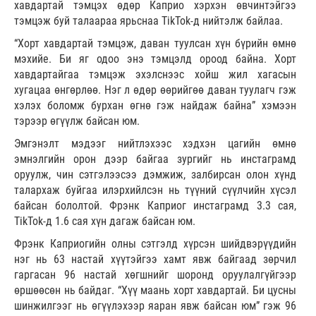
хавдартай тэмцэх өдөр Каприо хэрхэн өвчинтэйгээ
тэмцэж буй талаараа ярьснаа TikTok-д нийтэлж байлаа.
“Хорт хавдартай тэмцэж, даван туулсан хүн бүрийн өмнө
мэхийе. Би яг одоо энэ тэмцэлд ороод байна. Хорт
хавдартайгаа тэмцэж эхэлснээс хойш жил хагасын
хугацаа өнгөрлөө. Нэг л өдөр өөрийгөө даван туулагч гэж
хэлэх боломж бурхан өгнө гэж найдаж байна” хэмээн
тэрээр өгүүлж байсан юм.
Эмгэнэлт мэдээг нийтлэхээс хэдхэн цагийн өмнө
эмнэлгийн орон дээр байгаа зургийг нь инстаграмд
оруулж, чин сэтгэлээсээ дэмжиж, залбирсан олон хүнд
талархаж буйгаа илэрхийлсэн нь түүний сүүлчийн хүсэл
байсан бололтой. Фрэнк Каприог инстаграмд 3.3 сая,
TikTok-д 1.6 сая хүн дагаж байсан юм.
Фрэнк Каприогийн олны сэтгэлд хүрсэн шийдвэрүүдийн
нэг нь 63 настай хүүтэйгээ хамт явж байгаад зөрчил
гаргасан 96 настай хөгшнийг шоронд оруулалгүйгээр
өршөөсөн нь байдаг. “Хүү маань хорт хавдартай. Би цусны
шинжилгээг нь өгүүлэхээр яаран явж байсан юм” гэж 96