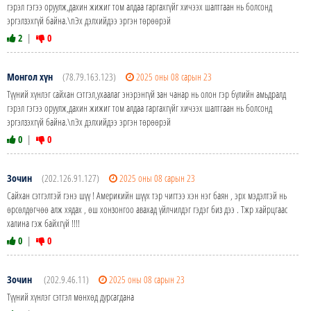
гэрэл гэгээ оруулж,дахин жижиг том алдаа гаргахгүйг хичээх шалтгаан нь болсонд
эргэлзэхгүй байна.\nЭх дэлхийдээ эргэн төрөөрэй
2
|
0
Монгол хүн
(78.79.163.123)
2025 оны 08 сарын 23
Түүний хүнлэг сайхан сэтгэл,ухаалаг энэрэнгүй зан чанар нь олон гэр бүлийн амьдралд
гэрэл гэгээ оруулж,дахин жижиг том алдаа гаргахгүйг хичээх шалтгаан нь болсонд
эргэлзэхгүй байна.\nЭх дэлхийдээ эргэн төрөөрэй
0
|
0
Зочин
(202.126.91.127)
2025 оны 08 сарын 23
Сайхан сэтгэлтэй гэнэ шүү ! Америкийн шүүх тэр чигтээ хэн нэг баян , эрх мэдэлтэй нь
өрсөлдөгчөө алж хядах , өш хонзонгоо авахад үйлчилдэг гэдэг биз дээ . Тжр хайрцгаас
халина гэж байхгүй !!!!
0
|
0
Зочин
(202.9.46.11)
2025 оны 08 сарын 23
Түүний хүнлэг сэтгэл мөнхөд дурсагдана