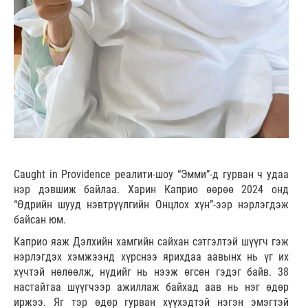
Caught in Providence реалити-шоу “Эмми”-д гурван ч удаа
нэр дэвшиж байлаа. Харин Каприо өөрөө 2024 онд
“Өдрийн шууд нэвтрүүлгийн Онцлох хүн”-ээр нэрлэгдэж
байсан юм.
Каприо яаж Дэлхийн хамгийн сайхан сэтгэлтэй шүүгч гэж
нэрлэгдэх хэмжээнд хүрснээ ярихдаа аавынх нь үг их
хүчтэй нөлөөлж, нүдийг нь нээж өгсөн гэдэг байв. 38
настайтаа шүүгчээр ажиллаж байхад аав нь нэг өдөр
иржээ. Яг тэр өдөр гурван хүүхэдтэй нэгэн эмэгтэй