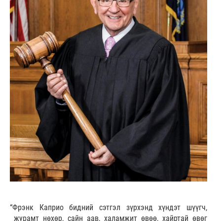
“Фрэнк Каприо бидний сэтгэл зүрхэнд хүндэт шүүгч,
журамт нөхөр, сайн аав, халамжит өвөө, хайртай өвөг