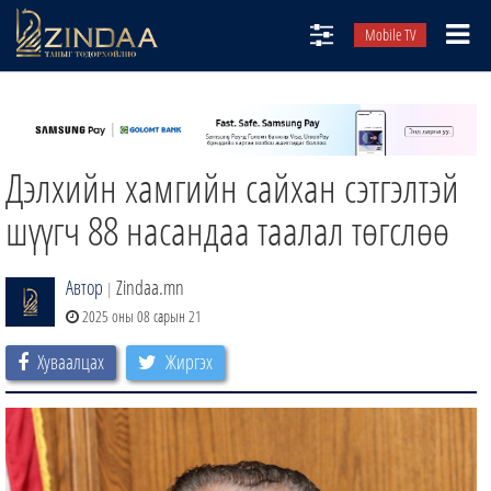
Mobile TV
НИЙТЛЭЛЧИД
ТВ8
Дэлхийн хамгийн сайхан сэтгэлтэй
ӨГЛӨӨНИЙ СОНИН
АУДИО ЗОХИОЛ
шүүгч 88 насандаа таалал төгслөө
ЗИНДАА СЭТГҮҮЛ
Автор
Zindaa.mn
|
2025 оны 08 сарын 21
Хуваалцах
Жиргэх