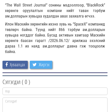
“The Wall Street Journal” сонины мэдээллээр, “BlackRock”
хөрөнгө оруулалтын компани нийт таван тэрбум
ам.долларын хувьцаа худалдан авах захиалга өгчээ.
Илон Маскийн хөрөнгийн ихэнх хувь нь “SpaceX” компанид
төвлөрч байна. Түүнд нийт 866 тэрбум ам.долларын
хувьцаа ногддог байна. Бусад активын хамтаар Маскийн
хөрөнгө баасан гарагт /2026.06.12/ арилжаа эхэлсний
дараа 1.1 их наяд ам.долларыг давна гэж тооцоолж
байна.
Хуваалцах
Жиргэх
Сэтгэгдэл (
0
)