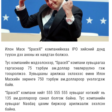
Илон Маск “SpaceX” компанийнхаа IPO хийсний дүнд
түүхэн дэх анхны их наядтан болжээ.
Тус компанийн мэдээлснээр, “SpaceX” компани хувьцаагаа
гаргаснаар 75 тэрбум ам.доллар төвлөрүүлнэ гэж
тооцоолжээ. Хувьцааны арилжаа эхлэхээс өмнө Илон
Маскийн хөрөнгө 750 тэрбум ам.доллароор үнэлэгдэж
байв.
“SpaceX” компани нийт 555 555 555 хувьцааг нэгжийг нь
135 ам.доллароор санал болгож байна. Тус компанийн
хувьцааг Nasdaq цахим биржээр арилжаалж эхэлсэн
байна.