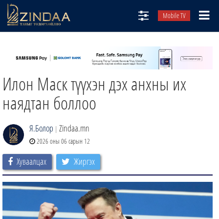
Mobile TV
НИЙТЛЭЛЧИД
ТВ8
Илон Маск түүхэн дэх анхны их
ӨГЛӨӨНИЙ СОНИН
АУДИО ЗОХИОЛ
наядтан боллоо
ЗИНДАА СЭТГҮҮЛ
Я.Болор
Zindaa.mn
|
2026 оны 06 сарын 12
Хуваалцах
Жиргэх