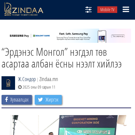
Mobile TV
НИЙТЛЭЛЧИД
ТВ8
“Эрдэнэс Монгол” нэгдэл төв
ӨГЛӨӨНИЙ СОНИН
АУДИО ЗОХИОЛ
асартаа албан ёсны нээлт хийлээ
ЗИНДАА СЭТГҮҮЛ
Ж.Сондор
Zindaa.mn
|
2025 оны 09 сарын 11
Хуваалцах
Жиргэх