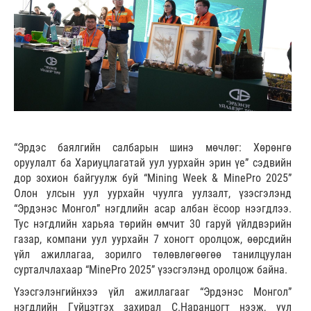
“Эрдэс баялгийн салбарын шинэ мөчлөг: Хөрөнгө
оруулалт ба Хариуцлагатай уул уурхайн эрин үе” сэдвийн
дор зохион байгуулж буй “Mining Week & MinePro 2025”
Олон улсын уул уурхайн чуулга уулзалт, үзэсгэлэнд
“Эрдэнэс Монгол” нэгдлийн асар албан ёсоор нээгдлээ.
Тус нэгдлийн харьяа төрийн өмчит 30 гаруй үйлдвэрийн
газар, компани уул уурхайн 7 хоногт оролцож, өөрсдийн
үйл ажиллагаа, зорилго төлөвлөгөөгөө танилцуулан
сурталчлахаар “MinePro 2025” үзэсгэлэнд оролцож байна.
Үзэсгэлэнгийнхээ үйл ажиллагааг “Эрдэнэс Монгол”
нэгдлийн Гүйцэтгэх захирал С.Наранцогт нээж, уул