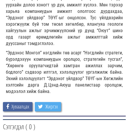
уурхайн долоо хоногт үр дүн, амжилт хүслээ. Мөн тэрээр
харьяа компаниудын амжилт ололтоос дурдахдаа,
“Эрдэнэт үйлдвэр” ТӨҮГ-ыг онцолсон. Тус үйлдвэрийн
хэрэгжүүлж буй том төсөл хөтөлбөр, ялангуяа геологи
хайгуулын ажлыг эрчимжүүлсний үр дүнд “Оюут” шинэ
орд газарт өрөмдлөгийн ажлыг амжилттай хийж
дууссаныг тэмдэглэлээ.
“Эрдэнэс Монгол” нэгдлийн төв асарт “Нэгдлийн стратеги,
бүрэлдэхүүн компаниудын оролцоо, стратегийн тусгал”,
“Хөрөнгө оруулагчидтай хамтран ажиллах зарчим,
бодлого” сэдвээр илтгэл, хэлэлцүүлэг үргэлжилж байна.
Эхний хэлэлцүүлэгт “Эрдэнэт үйлдвэр” ТӨҮГ-ын Хөгжлийн
хэлтсийн дарга Д.Цэнд-Аюуш панелистаар оролцож,
мэдээлэл хийж байна.
Хуваалцах
Жиргэх
Сэтгэгдэл (
0
)