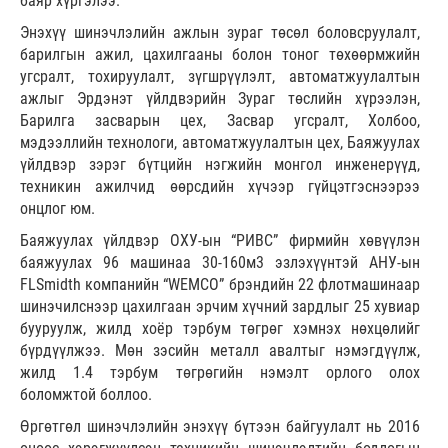
баяр хүргэлээ.
Энэхүү шинэчлэлийн ажлын зураг төсөл боловсруулалт,
барилгын ажил, цахилгааны болон тоног төхөөрмжийн
угсралт, тохируулалт, зүгшрүүлэлт, автоматжуулалтын
ажлыг Эрдэнэт үйлдвэрийн Зураг төслийн хүрээлэн,
Барилга засварын цех, Засвар угсралт, Холбоо,
мэдээллийн технологи, автоматжуулалтын цех, Баяжуулах
үйлдвэр зэрэг бүтцийн нэгжийн монгол инженерүүд,
техникин ажилчид өөрсдийн хүчээр гүйцэтгэснээрээ
онцлог юм.
Баяжуулах үйлдвэр ОХУ-ын “РИВС” фирмийн хөвүүлэн
баяжуулах 96 машинаа 30-160м3 эзлэхүүнтэй АНУ-ын
FLSmidth компанийн “WEMCO” брэндийн 22 флотмашинаар
шинэчилснээр цахилгаан эрчим хүчний зардлыг 25 хувиар
бууруулж, жилд хоёр тэрбум төгрөг хэмнэх нөхцөлийг
бүрдүүлжээ. Мөн зэсийн металл авалтыг нэмэгдүүлж,
жилд 1.4 тэрбум төгрөгийн нэмэлт орлого олох
боломжтой боллоо.
Өргөтгөл шинэчлэлийн энэхүү бүтээн байгуулалт нь 2016