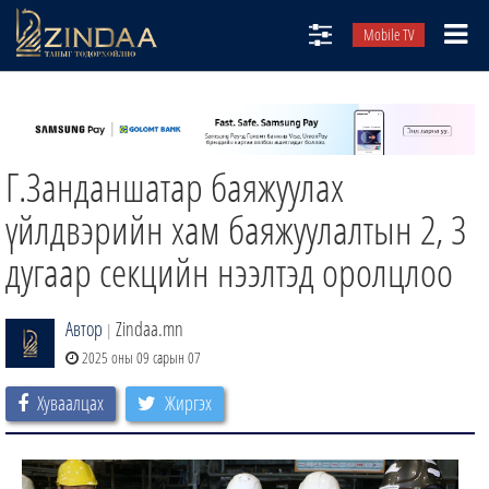
Mobile TV
НИЙТЛЭЛЧИД
ТВ8
Г.Занданшатар баяжуулах
ӨГЛӨӨНИЙ СОНИН
АУДИО ЗОХИОЛ
үйлдвэрийн хам баяжуулалтын 2, 3
ЗИНДАА СЭТГҮҮЛ
дугаар секцийн нээлтэд оролцлоо
Автор
Zindaa.mn
|
2025 оны 09 сарын 07
Хуваалцах
Жиргэх