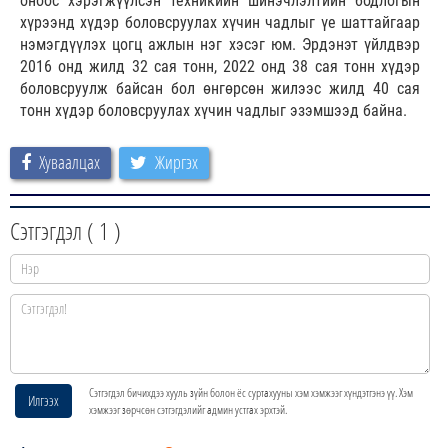
оноос хэрэгжүүлсэн техникийн шинэчлэлтийн бодлогын
хүрээнд хүдэр боловсруулах хүчин чадлыг үе шаттайгаар
нэмэгдүүлэх цогц ажлын нэг хэсэг юм. Эрдэнэт үйлдвэр
2016 онд жилд 32 сая тонн, 2022 онд 38 сая тонн хүдэр
боловсруулж байсан бол өнгөрсөн жилээс жилд 40 сая
тонн хүдэр боловсруулах хүчин чадлыг эзэмшээд байна.
Хуваалцах
Жиргэх
Сэтгэгдэл (
1
)
Сэтгэгдэл бичихдээ хууль зүйн болон ёс суртахууны хэм хэмжээг хүндэтгэнэ үү. Хэм
Илгээх
хэмжээг зөрчсөн сэтгэгдэлийг админ устгах эрхтэй.