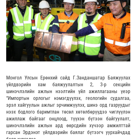
Монгол Улсын Ерөнхий сайд Г.Занданшатар Баяжуулах
үйлдвэрийн хам баяжуулалтын 2, 3-р секцийн
шинэчлэлийн ажлын нээлтийн үйл ажиллагааны үеэр
“Импортын орлогыг нэмэгдүүлэх, геологийн судалгаа,
эрэл хайгуулын ажлыг эрчимжүүлэх, шинэ орд газруудыг
нээх бодлого баримтлан төсөл хөтөлбөрүүдээ чиглүүлэн
ажиллаж байгааг онцлоод, түүхэн бүтээн байгуулалт,
шинэчлэлийн ажлын ард өөрсдийн хүчээр амжилттай
гарсан Эрдэнэт үйлдвэрийн баялаг бүтээгч уурхайчдад