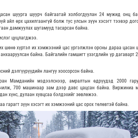
цасан шуурга шуурч байгаатай холбогдуулан 24 мужид онц б
руй айл өрх цахилгаангүй болж тус улсын зүүн хэсэгт тээвэр дог
гаан дамжуулах шугамууд тасарсан байна.
ислэг цуцлагджээ.
х шөнө хүртэл их хэмжээний цас үргэлжлэн орсны дараа цасан ш
 анхааруулсан байна. Байгалийн гамшигт үзэгдлийн үр дагаварт 2
нсний дэлгүүрүүдийн лангуу хоосорсон байна.
ран Мамданийн мэдээлснээр, амралтын өдрүүдэд 2000 гар
чилж, 700 машинаар зам дээр давс цацсан байна. Виржиниа 
дан хүнс, дулаан хувцсаа бэлдэхийг зөвлөжээ.
аа гарагт зүүн хэсэгт их хэмжээний цас орох төлөвтэй байна.