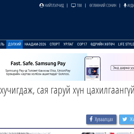
НИЙТЛЭЛЧИД
ТВ8
ӨГЛӨӨНИЙ СОНИН
АУДИ
УЛЬ
ДЭЛХИЙ
НААДАМ-2026
СПОРТ
УРЛАГ
COP17
ӨДРИЙН ХӨТӨЧ
LIFE STYL
 хучигдаж, сая гаруй хүн цахилгаангү
Хуваалцах
Жи