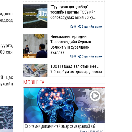
“Туул усан цогцолбор”
төслийн I шатны ТЭЗҮ-ийг
айдлын
боловсруулах ажил 90 ху…
олдоод
0 |
3 цагийн өмнө
Нийслэлийн иргэдийн
Төлөөлөгчдийн Хурлын
уурга,
Ээлжит VIII хуралдаан
00 сая
эхэллээ
0 |
3 цагийн өмнө
ТОО | Гадаад валютын нөөц
7.9 тэрбум ам.доллар давлаа
уй цас
MOBILE TV
мужийн
0 |
3 цагийн өмнө
COP-17 | Зочин, төлөөлөгчдөд
нийтийн тээврийн 100
автобус үйлчилнэ
0 |
4 цагийн өмнө
Хар тамхи допаминтай ямар хамааралтай вэ?
АИ-92 шатахууны нийлүүлэлт
тасралтгүй үргэлжилж байна
Бусад
| 2026-08-05