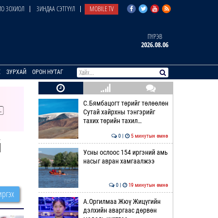
О ЗОХИОЛ
ЗИНДАА СЭТГҮҮЛ
MOBILE TV
ПҮРЭВ
2026.08.06
E
ЗУРХАЙ
ОРОН НУТАГ
С.Бямбацогт төрийг төлөөлөн
Сутай хайрхны тэнгэрийг
тахих төрийн тахил…
0 |
5 минутын өмнө
й
Усны ослоос 154 иргэний амь
насыг авран хамгаалжээ
0 |
19 минутын өмнө
ргэх
А.Оргилмаа Жюү Жицүгийн
дэлхийн аваргаас дөрвөн