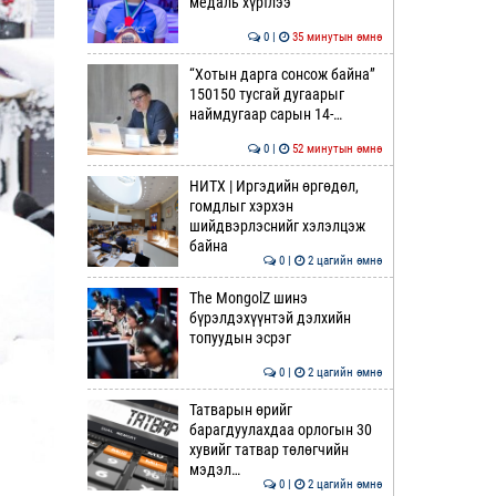
медаль хүртлээ
0 |
35 минутын өмнө
“Хотын дарга сонсож байна”
150150 тусгай дугаарыг
наймдугаар сарын 14-…
0 |
52 минутын өмнө
НИТХ | Иргэдийн өргөдөл,
гомдлыг хэрхэн
шийдвэрлэснийг хэлэлцэж
байна
0 |
2 цагийн өмнө
The MongolZ шинэ
бүрэлдэхүүнтэй дэлхийн
топуудын эсрэг
0 |
2 цагийн өмнө
Татварын өрийг
барагдуулахдаа орлогын 30
хувийг татвар төлөгчийн
мэдэл…
0 |
2 цагийн өмнө