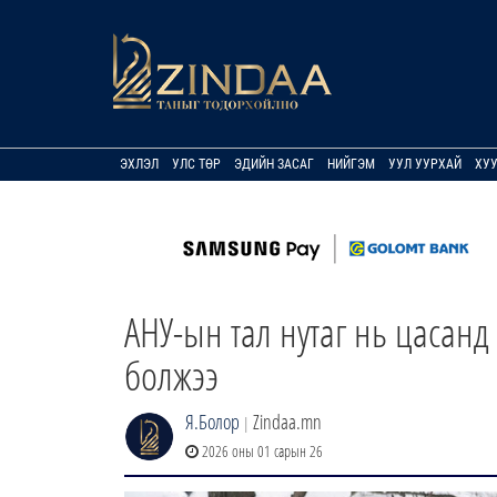
ЭХЛЭЛ
УЛС ТӨР
ЭДИЙН ЗАСАГ
НИЙГЭМ
УУЛ УУРХАЙ
ХУ
АНУ-ын тал нутаг нь цасанд
болжээ
Я.Болор
Zindaa.mn
|
2026 оны 01 сарын 26