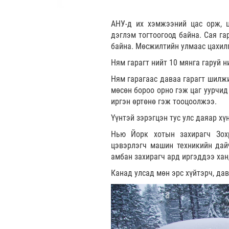
АНУ-д их хэмжээний цас орж, 
дэглэм тогтоогоод байна. Сая га
байна. Мөсжилтийн улмаас цахил
Ням гарагт нийт 10 мянга гаруй н
Ням гарагаас даваа гарагт шилжи
мөсөн бороо орно гэж цаг уурчид
иргэн өртөнө гэж тооцоолжээ.
Үүнтэй зэрэгцэн тус улс даяар хү
Нью Йорк хотын захирагч Зох
цэвэрлэгч машин техникийн дай
амбан захирагч ард иргэддээ хан
Канад улсад мөн эрс хүйтэрч, дав