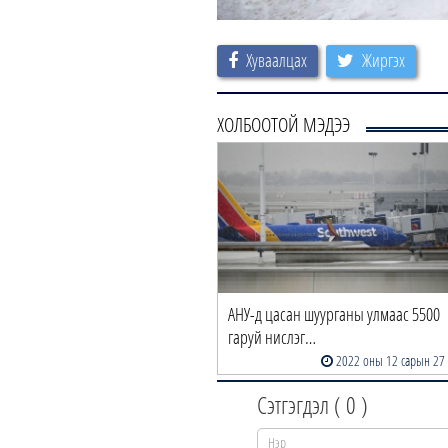
Хуваалцах
Жиргэх
ХОЛБООТОЙ МЭДЭЭ
АНУ-д цасан шуурганы улмаас 5500
гаруй нислэг…
2022 оны 12 сарын 27
Сэтгэгдэл (
0
)