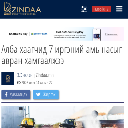
Mobile TV
НИЙТЛЭЛЧИД
ТВ8
Алба хаагчид 7 иргэний амь насыг
ӨГЛӨӨНИЙ СОНИН
АУДИО ЗОХИОЛ
авран хамгаалжээ
ЗИНДАА СЭТГҮҮЛ
З.Энхлэн
Zindaa.mn
|
2026 оны 04 сарын 27
Хуваалцах
Жиргэх