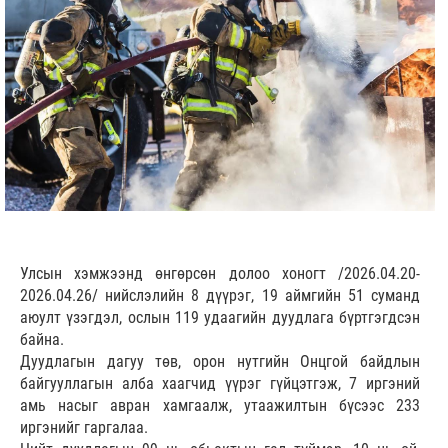
Улсын хэмжээнд өнгөрсөн долоо хоногт /2026.04.20-
2026.04.26/ нийслэлийн 8 дүүрэг, 19 аймгийн 51 суманд
аюулт үзэгдэл, ослын 119 удаагийн дуудлага бүртгэгдсэн
байна.
Дуудлагын дагуу төв, орон нутгийн Онцгой байдлын
байгууллагын алба хаагчид үүрэг гүйцэтгэж, 7 иргэний
амь насыг авран хамгаалж, утаажилтын бүсээс 233
иргэнийг гаргалаа.