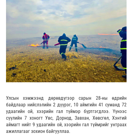
Улсын хэмжээнд дөрөвдүгээр сарын 28-ны өдрийн
байдлаар нийслэлийн 2 дүүрэг, 10 аймгийн 41 суманд 72
удаагийн ой, хээрийн гал түймэр бүртгэгдлээ. Үүнээс
сүүлийн 7 хоногт Увс, Дорнод, Завхан, Хөвсгөл, Хэнтий
аймагт нийт 9 удаагийн ой, хээрийн гал түймрийг унтраах
ажиллагааг зохион байгууллаа.