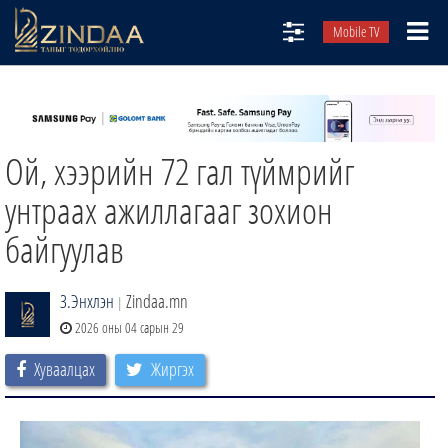
Mobile TV
НИЙТЛЭЛЧИД
ТВ8
Ой, хээрийн 72 гал түймрийг
ӨГЛӨӨНИЙ СОНИН
АУДИО ЗОХИОЛ
унтраах ажиллагааг зохион
ЗИНДАА СЭТГҮҮЛ
байгуулав
З.Энхлэн
Zindaa.mn
|
2026 оны 04 сарын 29
Хуваалцах
Жиргэх