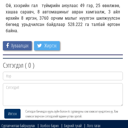
Ой, хээрийн гал түймрийн аюулаас 49 гэр, 25 өвөлжөө,
хашаа саравч, 8 автомашиныг авран хамгаалж, 3 айл
өрхийн 8 иргэн, 3760 орчим малыг нүүлгэн шилжүүлсэн
бөгөөд урьдчилсан байдлаар 528.222 га талбай өртсөн
байна.
Хуваалцах
Жиргэх
Сэтгэгдэл (
0
)
Сэтгэгдэл бичихдээ хууль зүйн болон ёс суртахууны хэм хэмжээг хүндэтгэнэ үү. Хэм
Илгээх
хэмжээг зөрчсөн сэтгэгдэлийг админ устгах эрхтэй.
Сурталчилгаа байршуулах
Холбоо барих
Бидний тухай
Лого татах