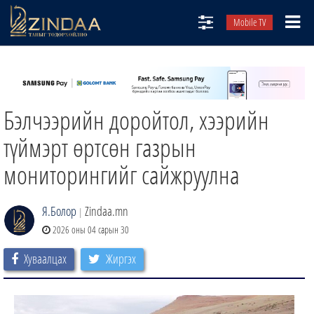
Mobile TV
НИЙТЛЭЛЧИД
ТВ8
Бэлчээрийн доройтол, хээрийн
ӨГЛӨӨНИЙ СОНИН
АУДИО ЗОХИОЛ
түймэрт өртсөн газрын
ЗИНДАА СЭТГҮҮЛ
мониторингийг сайжруулна
Я.Болор
Zindaa.mn
|
2026 оны 04 сарын 30
Хуваалцах
Жиргэх