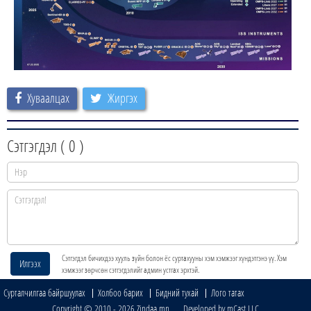
Хуваалцах
Жиргэх
Сэтгэгдэл (
0
)
Сэтгэгдэл бичихдээ хууль зүйн болон ёс суртахууны хэм хэмжээг хүндэтгэнэ үү. Хэм
Илгээх
хэмжээг зөрчсөн сэтгэгдэлийг админ устгах эрхтэй.
Сурталчилгаа байршуулах
Холбоо барих
Бидний тухай
Лого татах
Copyright © 2010 - 2026 Zindaa.mn Developed by mCast LLC