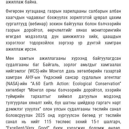
ажиллаж байна.
Өнгөрсөн хугацаанд газрын харилцааны салбарын албан
хаагчдын чадавхыг бэхжүүлэх зорилготой цуврал цахим
сургалтууд (вебинар) зохион байгуулах болон бэлчээрийн
газрын доройтол, өөрчлөлтийг хянах мониторингийн
өгөгдөл мэдээлэлд дүн шинжилгээ хийх, цаашдын
хэрэглээг тодорхойлох зэргээр үр дүнтэй хамтран
ажиллаж ирсэн.
Мөн хамтын ажиллагааны хүрээнд байгуулагдсан
судалгааны баг Байгаль, зэрлэг амьтдыг хамгаалах
нийгэмлэг (WCS)-ийн Монгол дахь хөтөлбөрийн газартай
хамтран АНУ-ын Үндэсний сансар судлалын агентлаг
(NASA)-ийн “A.60 Earth Action: Ecological Conservation”
хөтөлбөрт “Монгол орны бэлчээрийн доройтол, хээрийн
түймрийн тархалтыг хиймэл дагуулын мэдээнд
тулгуурлан хяналт хийх, бүх шатны шийдвэр гаргагч нарт
дэмжлэг үзүүлэх” олон улсын судалгааны төслийн санал
боловсруулан 2025 онд хүргүүлсэн бөгөөд уг төслийн
санал нь нийт 115 төслөөс эхний 15-т шалгарч,
“Excellent/Very Good” буюу хэрэгжих боломж өндөр,