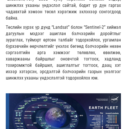
шинжлэх ухааны үндэслэл сайтай, бодит үр дүн гаргах
чадавхтай хэмээн төсөл хэрэгжиж эхлэхээр сонгогдоод
байна.
Төслийн хүрэх үр дүнд “Landsat” болон “Sentinel-2” хиймэл
дагуулын мэдээг ашиглан бэлчээрийн доройтлыг
зураглах, түймэрт өртсөн талбайг тодорхойлох, ургамлан
бүрхэвчийн өөрчлөлтийг үнэлэх бөгөөд бэлчээрийн нөхөн
сэргээлтийн арга хэмжээг төлөвлөх, өвөлжөө,
хаваржааны байршлыг оновчтой тогтоох, хадланд
тохиромжтой байршил, ашиглалтыг тогтоох, даац хэт
ихээр хэтэрсэн, эрсдэлтэй бэлчээрийн газрын үнэлгээг
шинжлэх ухааны үндэслэлтэй тодорхойлох юм.