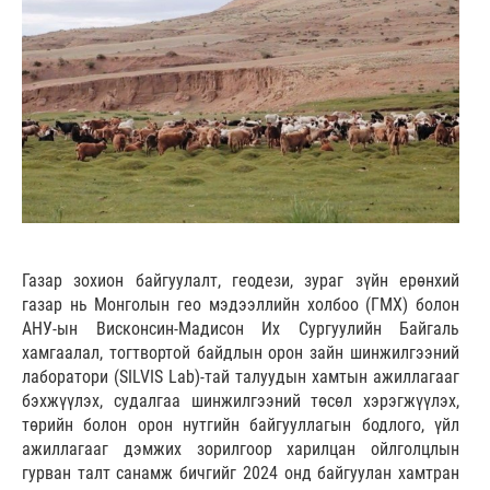
Газар зохион байгуулалт, геодези, зураг зүйн ерөнхий
газар нь Монголын гео мэдээллийн холбоо (ГМХ) болон
АНУ-ын Висконсин-Мадисон Их Сургуулийн Байгаль
хамгаалал, тогтвортой байдлын орон зайн шинжилгээний
лаборатори (SILVIS Lab)-тай талуудын хамтын ажиллагааг
бэхжүүлэх, судалгаа шинжилгээний төсөл хэрэгжүүлэх,
төрийн болон орон нутгийн байгууллагын бодлого, үйл
ажиллагааг дэмжих зорилгоор харилцан ойлголцлын
гурван талт санамж бичгийг 2024 онд байгуулан хамтран