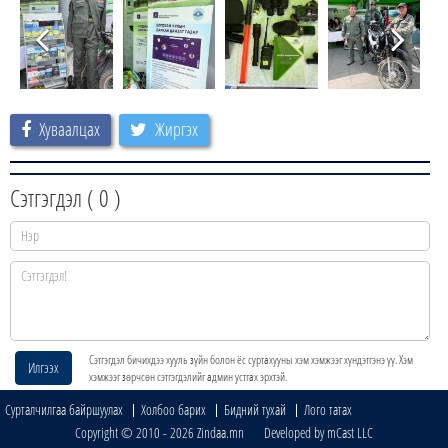
Хуваалцах
Жиргэх
Сэтгэгдэл (
0
)
Сэтгэгдэл бичихдээ хууль зүйн болон ёс суртахууны хэм хэмжээг хүндэтгэнэ үү. Хэм
Илгээх
хэмжээг зөрчсөн сэтгэгдэлийг админ устгах эрхтэй.
Сурталчилгаа байршуулах
Холбоо барих
Бидний тухай
Лого татах
Copyright © 2010 - 2026 Zindaa.mn Developed by mCast LLC