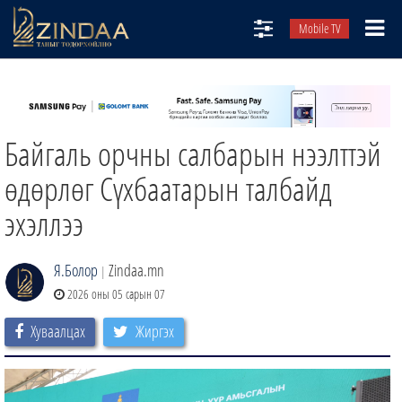
Mobile TV
НИЙТЛЭЛЧИД
ТВ8
Байгаль орчны салбарын нээлттэй
ӨГЛӨӨНИЙ СОНИН
АУДИО ЗОХИОЛ
өдөрлөг Сүхбаатарын талбайд
ЗИНДАА СЭТГҮҮЛ
эхэллээ
Я.Болор
Zindaa.mn
|
2026 оны 05 сарын 07
Хуваалцах
Жиргэх