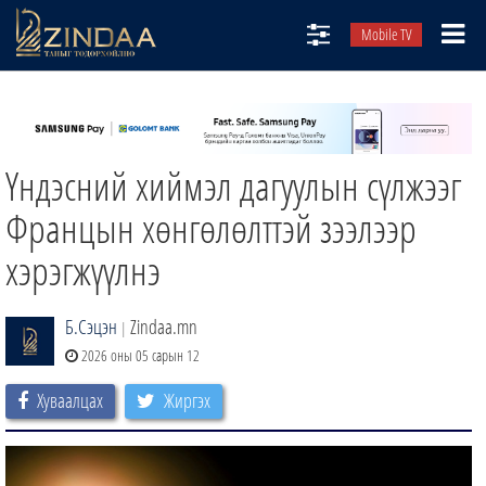
Mobile TV
НИЙТЛЭЛЧИД
ТВ8
Үндэсний хиймэл дагуулын сүлжээг
ӨГЛӨӨНИЙ СОНИН
АУДИО ЗОХИОЛ
Францын хөнгөлөлттэй зээлээр
ЗИНДАА СЭТГҮҮЛ
хэрэгжүүлнэ
Б.Сэцэн
Zindaa.mn
|
2026 оны 05 сарын 12
Хуваалцах
Жиргэх