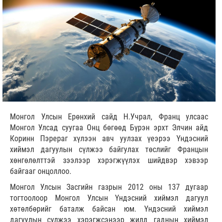
Монгол Улсын Ерөнхий сайд Н.Учрал, Франц улсаас
Монгол Улсад суугаа Онц бөгөөд Бүрэн эрхт Элчин айд
Коринн Пэрераг хүлээн авч уулзах үеэрээ Үндэсний
хиймэл дагуулын сүлжээ байгулах төслийг Францын
хөнгөлөлттэй зээлээр хэрэгжүүлэх шийдвэр хэвээр
байгааг онцоллоо.
Монгол Улсын Засгийн газрын 2012 оны 137 дугаар
тогтоолоор Монгол Улсын Үндэсний хиймэл дагуул
хөтөлбөрийг баталж байсан юм. Үндэсний хиймэл
дагуулын сүлжээ хэрэгжсэнээр жилд гаднын хиймэл