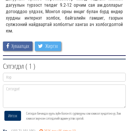
дагуулын түрээст төлдөг 9.2-12 орчим сая ам.долларыг
дотооддоо үлдээх, Монгол орны өнцөг булан бүрд өндөр
хурдны интернэт холбох, байгалийн гамшиг, газрын
сүлжээний найдвартай холболтыг хангах ач холбогдолтой
юм.
Хуваалцах
Жиргэх
Сэтгэгдэл (
1
)
Сэтгэгдэл бичихдээ хууль зүйн болон ёс суртахууны хэм хэмжээг хүндэтгэнэ үү. Хэм
Илгээх
хэмжээг зөрчсөн сэтгэгдэлийг админ устгах эрхтэй.
Ха
(103.71.101.105)
2026 оны 05 сарын 13