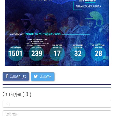
Хуваалцах
Жиргэх
Сэтгэгдэл (
0
)