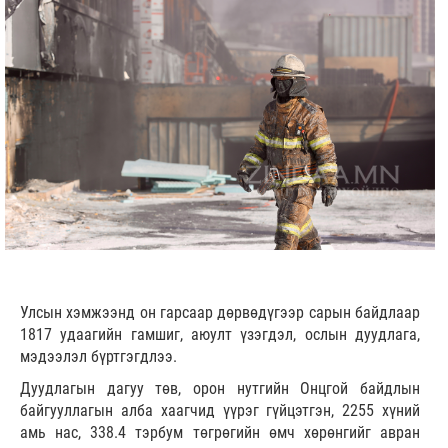
Улсын хэмжээнд он гарсаар дөрвөдүгээр сарын байдлаар
1817 удаагийн гамшиг, аюулт үзэгдэл, ослын дуудлага,
мэдээлэл бүртгэгдлээ.
Дуудлагын дагуу төв, орон нутгийн Онцгой байдлын
байгууллагын алба хаагчид үүрэг гүйцэтгэн, 2255 хүний
амь нас, 338.4 тэрбум төгрөгийн өмч хөрөнгийг авран