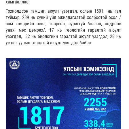
хамгааллаа.
Тохиолдсон гамшиг, аюулт үзэгдэл, ослын 1501 нь гал
түймэр, 239 нь хүний үйл ажиллагаатай холбоотой осол /
зам тээврийн осол, төөрсөн, сураггүй болсон, өндрөөс
унах, мөс цөмрөх/, 17 нь геологийн гаралтай аюулт
үзэгдэл, 32 нь биологийн гаралтай аюулт үзэгдэл, 28 нь
ус цаг уурын гаралтай аюулт үзэгдэл байна.