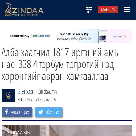
Mobile TV
НИЙТЛЭЛЧИД
ТВ8
Алба хаагчид 1817 иргэний амь
ӨГЛӨӨНИЙ СОНИН
АУДИО ЗОХИОЛ
нас, 338.4 тэрбум төгрөгийн эд
ЗИНДАА СЭТГҮҮЛ
хөрөнгийг авран хамгааллаа
З.Энхлэн
Zindaa.mn
|
2026 оны 05 сарын 15
Хуваалцах
Жиргэх