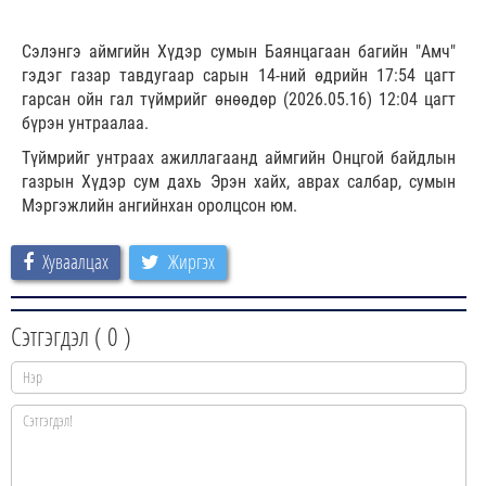
Сэлэнгэ аймгийн Хүдэр сумын Баянцагаан багийн "Амч"
гэдэг газар тавдугаар сарын 14-ний өдрийн 17:54 цагт
гарсан ойн гал түймрийг өнөөдөр (2026.05.16) 12:04 цагт
бүрэн унтраалаа.
Түймрийг унтраах ажиллагаанд аймгийн Онцгой байдлын
газрын Хүдэр сум дахь Эрэн хайх, аврах салбар, сумын
Мэргэжлийн ангийнхан оролцсон юм.
Хуваалцах
Жиргэх
Сэтгэгдэл (
0
)