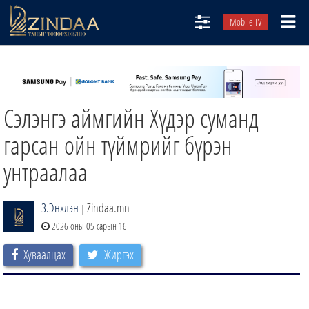
Mobile TV
НИЙТЛЭЛЧИД
ТВ8
Cэлэнгэ аймгийн Хүдэр суманд
ӨГЛӨӨНИЙ СОНИН
АУДИО ЗОХИОЛ
гарсан ойн түймрийг бүрэн
ЗИНДАА СЭТГҮҮЛ
унтраалаа
З.Энхлэн
Zindaa.mn
|
2026 оны 05 сарын 16
Хуваалцах
Жиргэх