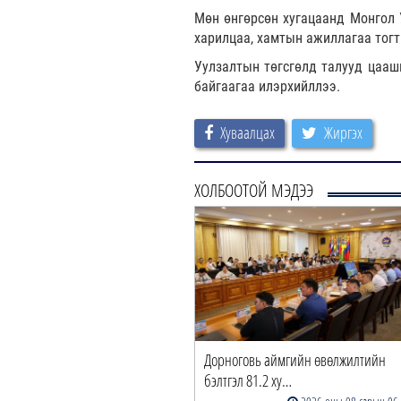
Мөн өнгөрсөн хугацаанд Монгол 
харилцаа, хамтын ажиллагаа тогт
Уулзалтын төгсгөлд талууд цааш
байгаагаа илэрхийллээ.
Хуваалцах
Жиргэх
ХОЛБООТОЙ МЭДЭЭ
Дорноговь аймгийн өвөлжилтийн
бэлтгэл 81.2 ху…