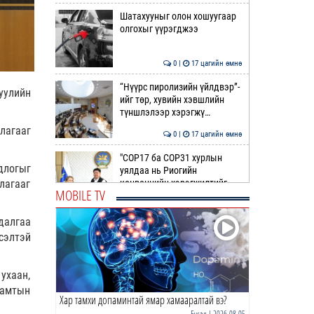
Шатахууныг олон хошуугаар
олгохыг үүрэгджээ
0 |
17 цагийн өмнө
“Нүүрс пиролизийн үйлдвэр”-
уулийн
ийг төр, хувийн хэвшлийн
түншлэлээр хэрэгжү…
лагааг
0 |
17 цагийн өмнө
"COP17 ба COP31 хурлын
длогыг
уялдаа нь Риогийн
конвенцийн хэрэгжилтийг
лагааг
MOBILE TV
ахиул…
0 |
18 цагийн өмнө
далгаа
Монгол төрийн парадокс нь
сэлтэй
шатахуун
ухаан,
0 |
18 цагийн өмнө
хамтын
Хар тамхи допаминтай ямар хамааралтай вэ?
Б.Пүрэвдагва: Найман
салбарын 103 үйлчилгээний
Бусад
| 2026-08-05