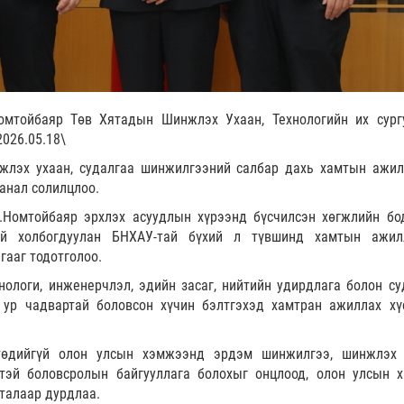
мтойбаяр Төв Хятадын Шинжлэх Ухаан, Технологийн их сург
2026.05.18\
нжлэх ухаан, судалгаа шинжилгээний салбар дахь хамтын ажил
анал солилцлоо.
Номтойбаяр эрхлэх асуудлын хүрээнд бүсчилсэн хөгжлийн бо
ай холбогдуулан БНХАУ-тай бүхий л түвшинд хамтын ажил
гааг тодотголоо.
ологи, инженерчлэл, эдийн засаг, нийтийн удирдлага болон су
ур чадвартай боловсон хүчин бэлтгэхэд хамтран ажиллах хү
төдийгүй олон улсын хэмжээнд эрдэм шинжилгээ, шинжлэх 
тэй боловсролын байгууллага болохыг онцлоод, олон улсын 
талаар дурдлаа.