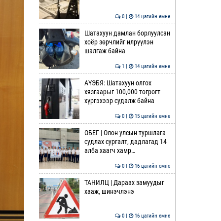
0 |
14 цагийн өмнө
Шатахуун дамлан борлуулсан
хоёр зөрчлийг илрүүлэн
шалгаж байна
1 |
14 цагийн өмнө
АҮЭБЯ: Шатахуун олгох
хязгаарыг 100,000 төгрөгт
хүргэхээр судалж байна
0 |
15 цагийн өмнө
ОБЕГ | Олон улсын туршлага
судлах сургалт, дадлагад 14
алба хаагч хамр…
0 |
16 цагийн өмнө
ТАНИЛЦ | Дараах замуудыг
хааж, шинэчлэнэ
0 |
16 цагийн өмнө