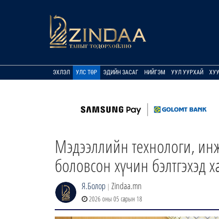
ЭХЛЭЛ
УЛС ТӨР
ЭДИЙН ЗАСАГ
НИЙГЭМ
УУЛ УУРХАЙ
ХУ
Мэдээллийн технологи, ин
боловсон хүчин бэлтгэхэд 
Я.Болор
Zindaa.mn
|
2026 оны 05 сарын 18