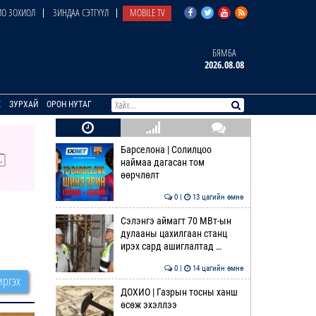
О ЗОХИОЛ
ЗИНДАА СЭТГҮҮЛ
MOBILE TV
БЯМБА
2026.08.08
E
ЗУРХАЙ
ОРОН НУТАГ
Барселона | Солилцоо
наймаа дагасан том
өөрчлөлт
0 |
13 цагийн өмнө
Сэлэнгэ аймагт 70 МВт-ын
дулааны цахилгаан станц
ирэх сард ашиглалтад …
0 |
14 цагийн өмнө
ргэх
ДОХИО | Газрын тосны ханш
өсөж эхэллээ