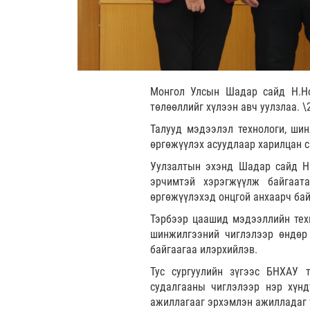
Монгол Улсын Шадар сайд Н.Но
төлөөллийг хүлээн авч уулзлаа. \
Талууд мэдээлэл технологи, ши
өргөжүүлэх асуудлаар харилцан с
Уулзалтын эхэнд Шадар сайд Н.
эрчимтэй хэрэгжүүлж байгаат
өргөжүүлэхэд онцгой анхаарч бай
Тэрбээр цаашид мэдээллийн техн
шинжилгээний чиглэлээр өндөр 
байгаагаа илэрхийлэв.
Тус сургуулийн зүгээс БНХАУ 
судалгааны чиглэлээр нэр хүнд
ажиллагааг эрхэмлэн ажилладаг 