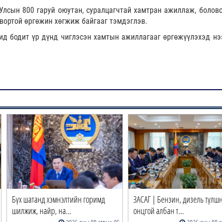
Улсын 800 гаруй оюутан, суралцагчтай хамтран ажиллаж, болов
вортой өргөжин хөгжиж байгааг тэмдэглэв.
ид бодит үр дүнд чиглэсэн хамтын ажиллагааг өргөжүүлэхэд нэ
Бүх шатанд хэмнэлтийн горимд
ЗАСАГ | Бензин, дизель түлш
шилжиж, найр, на…
онцгой албан т…