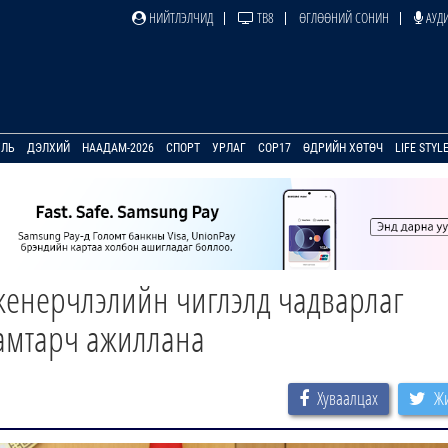
НИЙТЛЭЛЧИД
ТВ8
ӨГЛӨӨНИЙ СОНИН
АУДИ
УЛЬ
ДЭЛХИЙ
НААДАМ-2026
СПОРТ
УРЛАГ
COP17
ӨДРИЙН ХӨТӨЧ
LIFE STYL
женерчлэлийн чиглэлд чадварлаг
хамтарч ажиллана
Хуваалцах
Жи