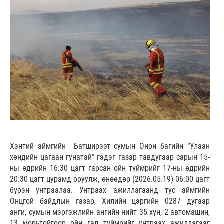
Хэнтий аймгийн Батширээт сумын Онон багийн “Улаан
хөндийн цагаан гунатай” гэдэг газар тавдугаар сарын 15-
ны өдрийн 16:30 цагт гарсан ойн түймрийг 17-ны өдрийн
20:30 цагт цурамд оруулж, өнөөдөр (2026.05.19) 06:00 цагт
бүрэн унтраалаа. Унтраах ажиллагаанд тус аймгийн
Онцгой байдлын газар, Хилийн цэргийн 0287 дугаар
анги, сумын мэргэжлийн ангийн нийт 35 хүн, 2 автомашин,
13 морьтойгоор ойн гал түймрийг унтраах ажиллагааг