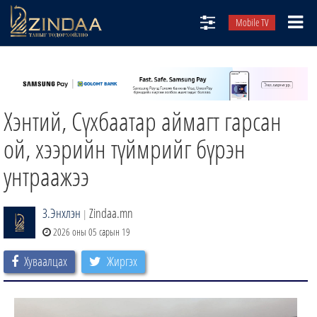
Mobile TV
НИЙТЛЭЛЧИД
ТВ8
Хэнтий, Сүхбаатар аймагт гарсан
ӨГЛӨӨНИЙ СОНИН
АУДИО ЗОХИОЛ
ой, хээрийн түймрийг бүрэн
ЗИНДАА СЭТГҮҮЛ
унтраажээ
З.Энхлэн
Zindaa.mn
|
2026 оны 05 сарын 19
Хуваалцах
Жиргэх