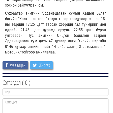
зохион байгуулсан юм.
Сүхбаатар аймгийн Эрдэнэцагаан сумын Хадын булаг
багийн “Халтарын говь” гэдэг газар тавдугаар сарын 18-
ны өдрийн 17:25 цагт гарсан хээрийн гал түймрийг мөн
өдрийн 21:45 цагт цурамд оруулж 22:55 цагт бүрэн
унтраасан. Тус аймгийн Онцгой байдлын газрын
Эрдэнэцагаан сум дахь 47 дугаар анги, Хилийн цэргийн
0146 дугаар ангийн нийт 14 алба хаагч, 3 автомашин, 1
мотоциклтойгоор ажиллалаа.
Хуваалцах
Жиргэх
Сэтгэгдэл (
0
)