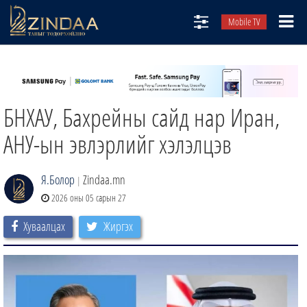
Mobile TV
НИЙТЛЭЛЧИД
ТВ8
БНХАУ, Бахрейны сайд нар Иран,
ӨГЛӨӨНИЙ СОНИН
АУДИО ЗОХИОЛ
АНУ-ын эвлэрлийг хэлэлцэв
ЗИНДАА СЭТГҮҮЛ
Я.Болор
Zindaa.mn
|
2026 оны 05 сарын 27
Хуваалцах
Жиргэх