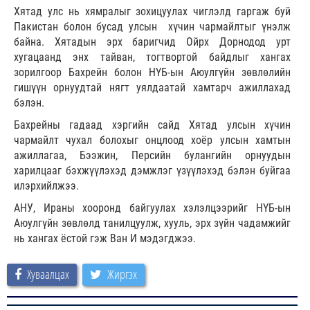
Хятад улс нь хямралыг зохицуулах чиглэлд гаргаж буй
Пакистан болон бусад улсын хүчин чармайлтыг үнэлж
байна. Хятадын эрх баригчид Ойрх Дорнодод урт
хугацаанд энх тайван, тогтвортой байдлыг хангах
зорилгоор Бахрейн болон НҮБ-ын Аюулгүйн зөвлөлийн
гишүүн орнуудтай нягт уялдаатай хамтарч ажиллахад
бэлэн.
Бахрейны гадаад хэргийн сайд Хятад улсын хүчин
чармайлт чухал болохыг онцлоод хоёр улсын хамтын
ажиллагаа, Бээжин, Персийн булангийн орнуудын
харилцааг бэхжүүлэхэд дэмжлэг үзүүлэхэд бэлэн буйгаа
илэрхийлжээ.
АНУ, Ираны хооронд байгуулах хэлэлцээрийг НҮБ-ын
Аюулгүйн зөвлөлд танилцуулж, хууль, эрх зүйн чадамжийг
нь хангах ёстой гэж Ван И мэдэгджээ.
Хуваалцах
Жиргэх