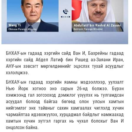
БНХАУ-ын гадаад хэргийн сайд Ван И, Бахрейны гадаад
хэргийн сайд Абдел Латиф бин Рашед аз-Заяани Иран,
АНУ-ын зэвсэгт мөргөлдөөнийг эцэслэх тухай асуудлыг
хэлэлцжээ.
БНХАУ-ын гадаад хэргийн яамны мэдээллээр, уулзалт
Нью Йорк хотноо энэ сарын 26-нд болжээ. Бүрэн
хэмжээнд гал зогсооход дэмжлэг үзүүлэх нь тулгамдсан
асуудал болоод байгаа бөгөөд олон улсын хамтын
нийгэмлэг энх тайвныг сахин хамгаалах чиглэлд хүчин
чармайлтаа идэвхжүүлэх, хурцадмал байдлыг намжаахад
хамтын хүчин зүтгэл гаргах нь чухал болохыг Ван И
онцолсон байна.