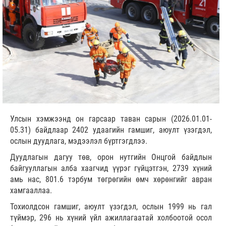
Улсын хэмжээнд он гарсаар таван сарын (2026.01.01-
05.31) байдлаар 2402 удаагийн гамшиг, аюулт үзэгдэл,
ослын дуудлага, мэдээлэл бүртгэгдлээ.
Дуудлагын дагуу төв, орон нутгийн Онцгой байдлын
байгууллагын алба хаагчид үүрэг гүйцэтгэн, 2739 хүний
амь нас, 801.6 тэрбум төгрөгийн өмч хөрөнгийг авран
хамгааллаа.
Тохиолдсон гамшиг, аюулт үзэгдэл, ослын 1999 нь гал
түймэр, 296 нь хүний үйл ажиллагаатай холбоотой осол