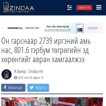
Mobile TV
НИЙТЛЭЛЧИД
ТВ8
Он гарснаар 2739 иргэний амь
ӨГЛӨӨНИЙ СОНИН
АУДИО ЗОХИОЛ
нас, 801.6 тэрбум төгрөгийн эд
ЗИНДАА СЭТГҮҮЛ
хөрөнгийг авран хамгаалжээ
Я.Болор
Zindaa.mn
|
2026 оны 06 сарын 16
Хуваалцах
Жиргэх